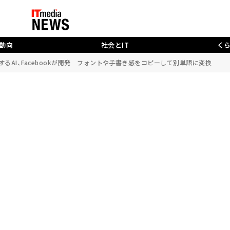
動向
社会とIT
く
するAI、Facebookが開発 フォントや手書き感をコピーして別単語に変換