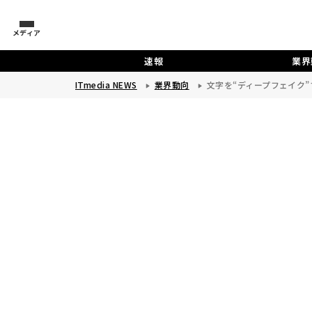
メディア
速報
業界
ITmedia NEWS
業界動向
文字を“ディープフェイク”