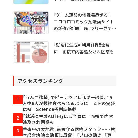
ず
「ゲーム運営の修羅場過ぎる」
コロコロコミック系漫画サイト
の新作が話題 Gitツリー見てガ
チャ不具合の犯人探し
「就活に生成AI利用」ほぼ全員
に 面接で内容追及され困惑も
アクセスランキング
「うんこ移植」でピーナツアレルギー改善、15
1
人中6人が数粒食べられるように ヒトの実証
は初 Science系列誌掲載
「就活に生成AI利用」ほぼ全員に 面接で内容
2
追及され困惑も
手術中の大地震、患者守る医療スタッフ……熊
3
本総合病院の動画に反響 「プロの動き」「尊