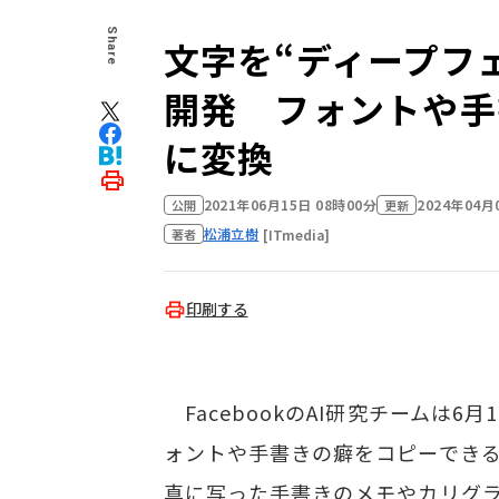
Share
文字を“ディープフェイ
開発 フォントや手
に変換
2021年06月15日 08時00分
2024年04月
公開
更新
松浦立樹
[ITmedia]
著者
印刷する
FacebookのAI研究チームは6
ォントや手書きの癖をコピーできるAI「T
真に写った手書きのメモやカリグラ