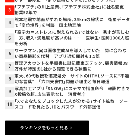
「プチプチ」の川上産業、「プチプチ株式会社」に社名変更
3
創業58年で
熊本地震で地面がずれた場所、35kmの線状に 衛星データ
4
で「変位境界」を判読 国土地理院
「高学力＝ストレスに耐えられる」ではない 秀才が苦しむ
一方、収入・満足度が高いのは…… 医学生・医師1000人超
5
を分析
ワークマン、実は画像生成AIを導入していた 間に合わな
6
い商品撮影を代替 アプリ通知開封も1.5倍
管理アカウントを手順書に誤記載――東芝テック、顧客情報38
7
万件が特定の1社から閲覧できる状態に
東大、60代教授を懲戒処分 サイトのHTMLソースに“不適
8
切な言葉” 「六四天安門」問題が理由と毎日報道
写真加工アプリ「SNOW」にステマで措置命令 報酬付きで
9
X投稿依頼、広告表示なし 消費者庁
「Xであなたをブロックした人が分かる」サイト拡散 ソー
10
スコードを見たら、IDとパスワード外部送信
ランキングをもっと見る