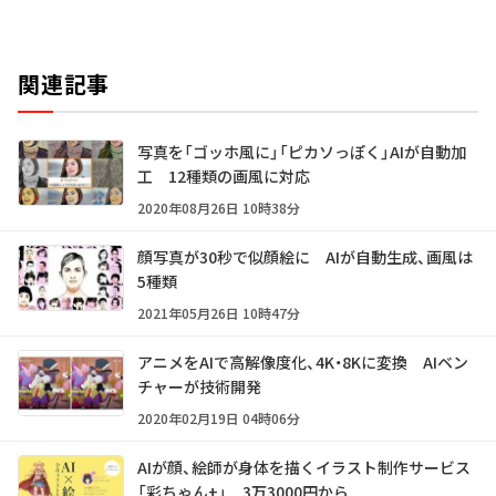
関連記事
写真を「ゴッホ風に」「ピカソっぽく」AIが自動加
工 12種類の画風に対応
2020年08月26日 10時38分
顔写真が30秒で似顔絵に AIが自動生成、画風は
5種類
2021年05月26日 10時47分
アニメをAIで高解像度化、4K・8Kに変換 AIベン
チャーが技術開発
2020年02月19日 04時06分
AIが顔、絵師が身体を描くイラスト制作サービス
「彩ちゃん+」 3万3000円から