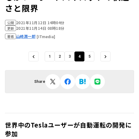
さと限界
2021年11月12日 14時04分
公開
2021年11月14日 08時18分
更新
山崎潤一郎
[ITmedia]
著者
1
2
3
4
5
Share
世界中のTeslaユーザーが自動運転の開発に
参加