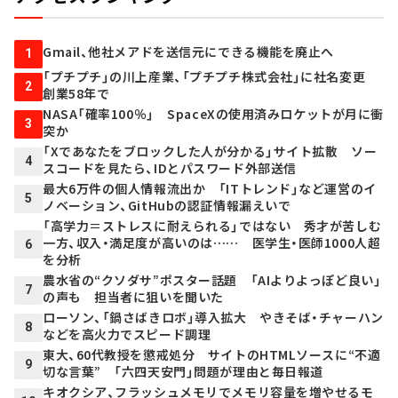
Gmail、他社メアドを送信元にできる機能を廃止へ
1
「プチプチ」の川上産業、「プチプチ株式会社」に社名変更
2
創業58年で
NASA「確率100％」 SpaceXの使用済みロケットが月に衝
3
突か
「Xであなたをブロックした人が分かる」サイト拡散 ソー
4
スコードを見たら、IDとパスワード外部送信
最大6万件の個人情報流出か 「ITトレンド」など運営のイ
5
ノベーション、GitHubの認証情報漏えいで
「高学力＝ストレスに耐えられる」ではない 秀才が苦しむ
一方、収入・満足度が高いのは…… 医学生・医師1000人超
6
を分析
農水省の“クソダサ”ポスター話題 「AIよりよっぽど良い」
7
の声も 担当者に狙いを聞いた
ローソン、「鍋さばきロボ」導入拡大 やきそば・チャーハン
8
などを高火力でスピード調理
東大、60代教授を懲戒処分 サイトのHTMLソースに“不適
9
切な言葉” 「六四天安門」問題が理由と毎日報道
キオクシア、フラッシュメモリでメモリ容量を増やせるモ