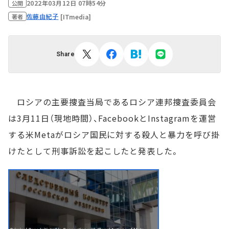
2022年03月12日 07時54分
公開
佐藤由紀子
[ITmedia]
著者
Share
ロシアの主要捜査当局であるロシア連邦捜査委員会
は3月11日（現地時間）、FacebookとInstagramを運営
する米Metaがロシア国民に対する殺人と暴力を呼び掛
けたとして刑事訴訟を起こしたと発表した。