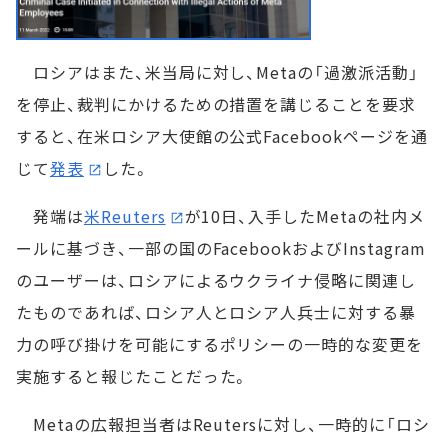
ロシアはまた、米当局に対し、Metaの「過激派活動」
を停止、裁判にかけるための措置を講じることを要求
すると、在米ロシア大使館の公式Facebookページを通
じて
発表
した。
発端は
米Reuters
が10日、入手したMetaの社内メ
ールに基づき、一部の国のFacebookおよびInstagram
のユーザーは、ロシアによるウクライナ侵略に関連し
たものであれば、ロシア人とロシア人兵士に対する暴
力の呼び掛けを可能にするポリシーの一時的な変更を
実施すると報じたことだった。
Metaの広報担当者はReutersに対し、一時的に「ロシ