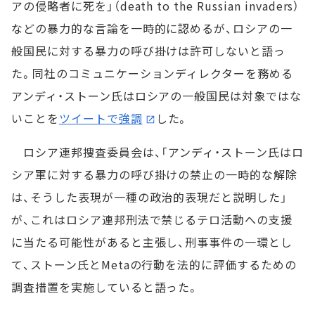
アの侵略者に死を」（death to the Russian invaders）
などの暴力的な言論を一時的に認めるが、ロシアの一
般国民に対する暴力の呼び掛けは許可しないと語っ
た。同社のコミュニケーションディレクターを務める
アンディ・ストーン氏はロシアの一般国民は対象ではな
いことを
ツイートで強調
した。
ロシア連邦捜査委員会は、「アンディ・ストーン氏はロ
シア軍に対する暴力の呼び掛けの禁止の一時的な解除
は、そうした表現が一種の政治的表現だと説明した」
が、これはロシア連邦刑法で禁じるテロ活動への支援
に当たる可能性があると主張し、刑事事件の一環とし
て、ストーン氏とMetaの行動を法的に評価するための
調査措置を実施していると語った。