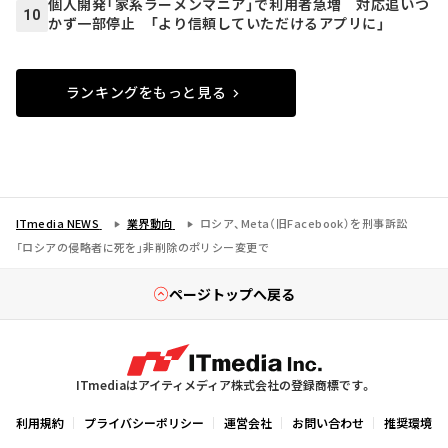
個人開発「家系ラーメンマニア」で利用者急増 対応追いつ
10
かず一部停止 「より信頼していただけるアプリに」
ランキングをもっと見る
ITmedia NEWS
業界動向
ロシア、Meta（旧Facebook）を刑事訴訟
「ロシアの侵略者に死を」非削除のポリシー変更で
ページトップへ戻る
ITmediaはアイティメディア株式会社の登録商標です。
利用規約
プライバシーポリシー
運営会社
お問い合わせ
推奨環境