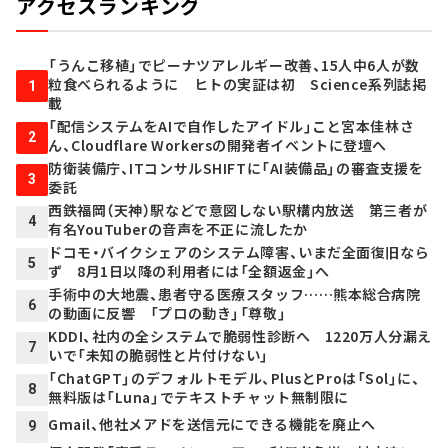
アクセスランキング
「うんこ移植」でピーナツアレルギー改善、15人中6人が数
粒食べられるように ヒトの実証は初 Science系列誌掲
1
載
「配信システムをAIで自作したアイドル」こと宮本佳林さ
2
ん、Cloudflare Workersの開発者イベントに登壇へ
防衛装備庁、ITコンサルSHIFTに「AI装備品」の審査支援を
3
委託
西鉄福岡（天神）駅などで意図しない駅構内放送 第三者が
4
有名YouTuberの音声を不正に流したか
ドコモ・バイクシェアのシステム障害、いまだ全面復旧なら
5
ず 8月1日以降の利用者には「全額返金」へ
手術中の大地震、患者守る医療スタッフ……熊本総合病院
6
の動画に反響 「プロの動き」「尊敬」
KDDI、社内の全システムで脆弱性診断へ 1220万人分漏え
7
いで「未知の脆弱性と片付けない」
「ChatGPT」のデフォルトモデル、PlusとProは「Sol」に、
8
無料版は「Luna」でテキストチャット無制限に
Gmail、他社メアドを送信元にできる機能を廃止へ
9