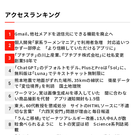
アクセスランキング
Gmail、他社メアドを送信元にできる機能を廃止へ
1
個人開発「家系ラーメンマニア」で利用者急増 対応追いつ
2
かず一部停止 「より信頼していただけるアプリに」
「プチプチ」の川上産業、「プチプチ株式会社」に社名変更
3
創業58年で
「ChatGPT」のデフォルトモデル、PlusとProは「Sol」に、
4
無料版は「Luna」でテキストチャット無制限に
熊本地震で地面がずれた場所、35kmの線状に 衛星データ
5
で「変位境界」を判読 国土地理院
ワークマン、実は画像生成AIを導入していた 間に合わな
6
い商品撮影を代替 アプリ通知開封も1.5倍
東大、60代教授を懲戒処分 サイトのHTMLソースに“不適
7
切な言葉” 「六四天安門」問題が理由と毎日報道
「うんこ移植」でピーナツアレルギー改善、15人中6人が数
粒食べられるように ヒトの実証は初 Science系列誌掲
8
載