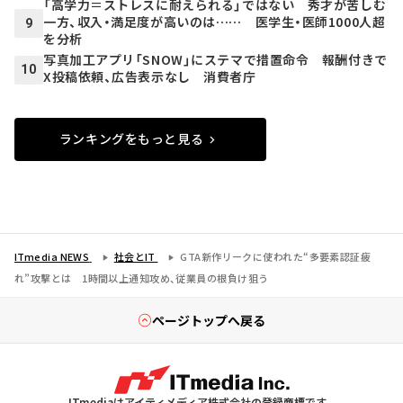
「高学力＝ストレスに耐えられる」ではない 秀才が苦しむ
一方、収入・満足度が高いのは…… 医学生・医師1000人超
9
を分析
写真加工アプリ「SNOW」にステマで措置命令 報酬付きで
10
X投稿依頼、広告表示なし 消費者庁
ランキングをもっと見る
ITmedia NEWS
社会とIT
GTA新作リークに使われた“多要素認証疲
れ”攻撃とは 1時間以上通知攻め、従業員の根負け狙う
ページトップへ戻る
ITmediaはアイティメディア株式会社の登録商標です。