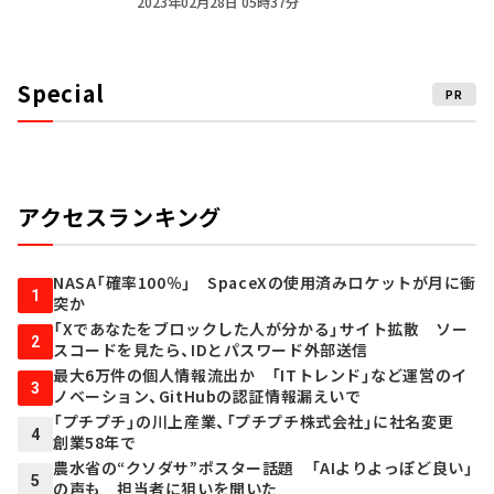
2023年02月28日 05時37分
Special
PR
アクセスランキング
NASA「確率100％」 SpaceXの使用済みロケットが月に衝
1
突か
「Xであなたをブロックした人が分かる」サイト拡散 ソー
2
スコードを見たら、IDとパスワード外部送信
最大6万件の個人情報流出か 「ITトレンド」など運営のイ
3
ノベーション、GitHubの認証情報漏えいで
「プチプチ」の川上産業、「プチプチ株式会社」に社名変更
4
創業58年で
農水省の“クソダサ”ポスター話題 「AIよりよっぽど良い」
5
の声も 担当者に狙いを聞いた