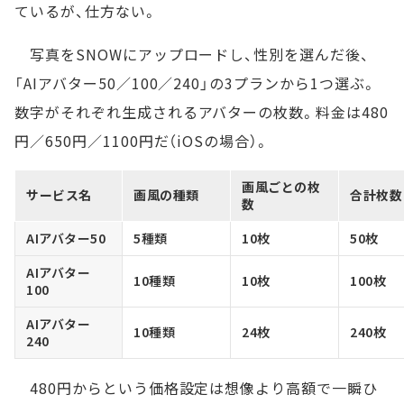
ているが、仕方ない。
写真をSNOWにアップロードし、性別を選んだ後、
「AIアバター50／100／240」の3プランから1つ選ぶ。
数字がそれぞれ生成されるアバターの枚数。料金は480
円／650円／1100円だ（iOSの場合）。
画風ごとの枚
サービス名
画風の種類
合計枚数
数
AIアバター50
5種類
10枚
50枚
AIアバター
10種類
10枚
100枚
100
AIアバター
10種類
24枚
240枚
240
480円からという価格設定は想像より高額で一瞬ひ