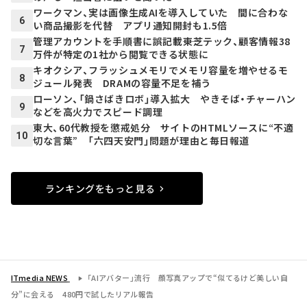
ワークマン、実は画像生成AIを導入していた 間に合わな
6
い商品撮影を代替 アプリ通知開封も1.5倍
管理アカウントを手順書に誤記載――東芝テック、顧客情報38
7
万件が特定の1社から閲覧できる状態に
キオクシア、フラッシュメモリでメモリ容量を増やせるモ
8
ジュール発表 DRAMの容量不足を補う
ローソン、「鍋さばきロボ」導入拡大 やきそば・チャーハン
9
などを高火力でスピード調理
東大、60代教授を懲戒処分 サイトのHTMLソースに“不適
10
切な言葉” 「六四天安門」問題が理由と毎日報道
ランキングをもっと見る
ITmedia NEWS
「AIアバター」流行 顔写真アップで“似てるけど美しい自
分”に会える 480円で試したリアル報告