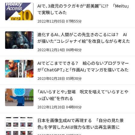
AIで、3歳児のラクガキが“超美麗”に!? 「Meitu」
で実験してみた
2022年12月05日 07時55分
進化するAI、人間がこの先生きのこるには？ AI
が描いた“コレジャナイ絵”を改良しながら考えた
2022年12月14日 06時48分
AIでどこまでできる？ 絵心のないプログラマー
が「ChatGPT」と「作画AI」でマンガを描いてみた
2023年02月28日 05時38分
「AIいらすとや」登場 呪文を唱えて“いらすとや
っぽい絵”を作れる
2022年12月20日 04時00分
日本を画像生成AIで再現する 「自分の見た景
色」を学習したAIは強力な思い出再生装置に