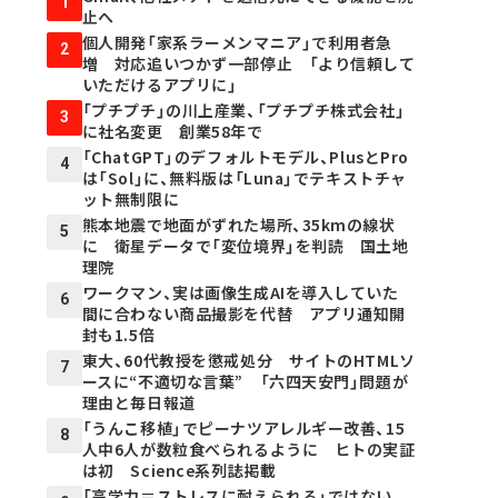
1
止へ
個人開発「家系ラーメンマニア」で利用者急
2
増 対応追いつかず一部停止 「より信頼して
いただけるアプリに」
「プチプチ」の川上産業、「プチプチ株式会社」
3
に社名変更 創業58年で
「ChatGPT」のデフォルトモデル、PlusとPro
4
は「Sol」に、無料版は「Luna」でテキストチャ
ット無制限に
熊本地震で地面がずれた場所、35kmの線状
5
に 衛星データで「変位境界」を判読 国土地
理院
ワークマン、実は画像生成AIを導入していた
6
間に合わない商品撮影を代替 アプリ通知開
封も1.5倍
東大、60代教授を懲戒処分 サイトのHTMLソ
7
ースに“不適切な言葉” 「六四天安門」問題が
理由と毎日報道
「うんこ移植」でピーナツアレルギー改善、15
8
人中6人が数粒食べられるように ヒトの実証
は初 Science系列誌掲載
「高学力＝ストレスに耐えられる」ではない