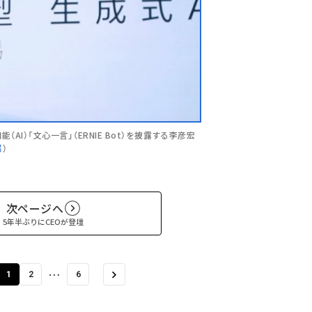
I）「文心一言」（ERNIE Bot）を披露する李彦宏
）
次ページへ
5年半ぶりにCEOが登壇
…
1
2
6