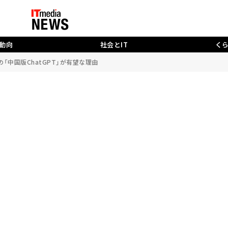
動向
社会とIT
く
「中国版ChatGPT」が有望な理由