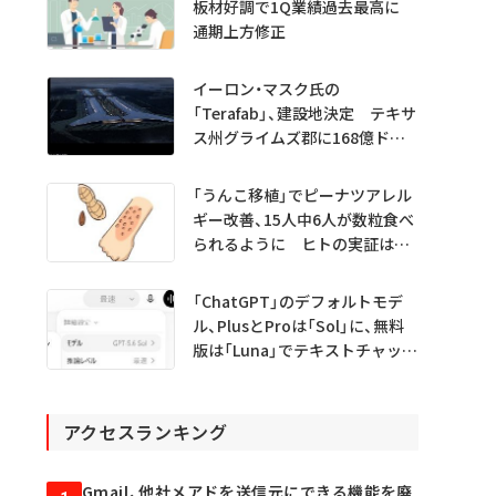
板材好調で1Q業績過去最高に
通期上方修正
イーロン・マスク氏の
「Terafab」、建設地決定 テキサ
ス州グライムズ郡に168億ドル
投資
「うんこ移植」でピーナツアレル
ギー改善、15人中6人が数粒食べ
られるように ヒトの実証は
初 Science系列誌掲載
「ChatGPT」のデフォルトモデ
ル、PlusとProは「Sol」に、無料
版は「Luna」でテキストチャット
無制限に
アクセスランキング
Gmail、他社メアドを送信元にできる機能を廃