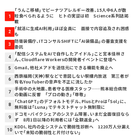
「うんこ移植」でピーナツアレルギー改善、15人中6人が数
粒食べられるように ヒトの実証は初 Science系列誌掲
1
載
「就活に生成AI利用」ほぼ全員に 面接で内容追及され困惑
2
も
防衛装備庁、ITコンサルSHIFTに「AI装備品」の審査支援を
3
委託
「配信システムをAIで自作したアイドル」こと宮本佳林さ
4
ん、Cloudflare Workersの開発者イベントに登壇へ
Gmail、他社メアドを送信元にできる機能を廃止へ
5
西鉄福岡（天神）駅などで意図しない駅構内放送 第三者が
6
有名YouTuberの音声を不正に流したか
手術中の大地震、患者守る医療スタッフ……熊本総合病院
7
の動画に反響 「プロの動き」「尊敬」
「ChatGPT」のデフォルトモデル、PlusとProは「Sol」に、
8
無料版は「Luna」でテキストチャット無制限に
ドコモ・バイクシェアのシステム障害、いまだ全面復旧なら
9
ず 8月1日以降の利用者には「全額返金」へ
KDDI、社内の全システムで脆弱性診断へ 1220万人分漏え
10
いで「未知の脆弱性と片付けない」