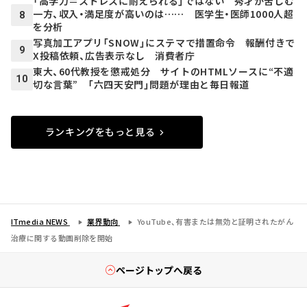
「高学力＝ストレスに耐えられる」ではない 秀才が苦しむ
一方、収入・満足度が高いのは…… 医学生・医師1000人超
8
を分析
写真加工アプリ「SNOW」にステマで措置命令 報酬付きで
9
X投稿依頼、広告表示なし 消費者庁
東大、60代教授を懲戒処分 サイトのHTMLソースに“不適
10
切な言葉” 「六四天安門」問題が理由と毎日報道
ランキングをもっと見る
ITmedia NEWS
業界動向
YouTube、有害または無効と証明されたがん
治療に関する動画削除を開始
ページトップへ戻る