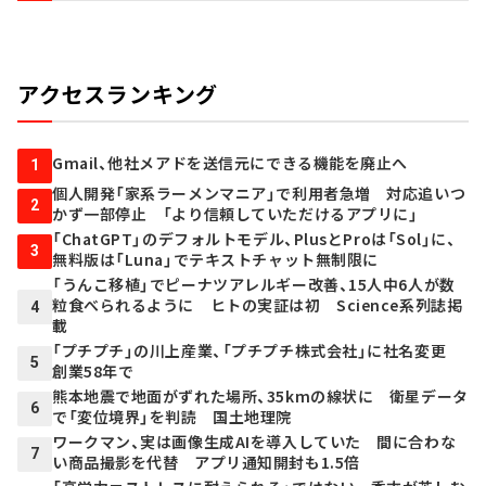
アクセスランキング
Gmail、他社メアドを送信元にできる機能を廃止へ
1
個人開発「家系ラーメンマニア」で利用者急増 対応追いつ
2
かず一部停止 「より信頼していただけるアプリに」
「ChatGPT」のデフォルトモデル、PlusとProは「Sol」に、
3
無料版は「Luna」でテキストチャット無制限に
「うんこ移植」でピーナツアレルギー改善、15人中6人が数
粒食べられるように ヒトの実証は初 Science系列誌掲
4
載
「プチプチ」の川上産業、「プチプチ株式会社」に社名変更
5
創業58年で
熊本地震で地面がずれた場所、35kmの線状に 衛星データ
6
で「変位境界」を判読 国土地理院
ワークマン、実は画像生成AIを導入していた 間に合わな
7
い商品撮影を代替 アプリ通知開封も1.5倍