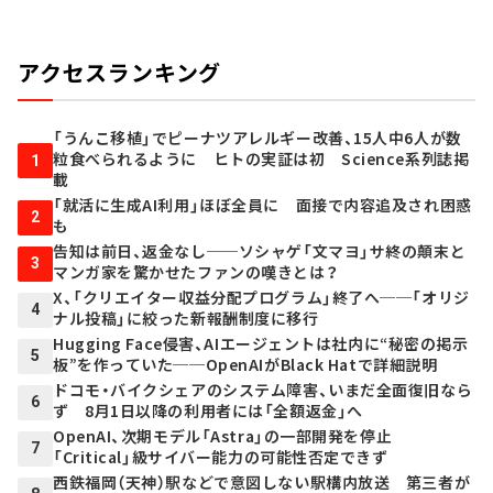
アクセスランキング
「うんこ移植」でピーナツアレルギー改善、15人中6人が数
粒食べられるように ヒトの実証は初 Science系列誌掲
1
載
「就活に生成AI利用」ほぼ全員に 面接で内容追及され困惑
2
も
告知は前日、返金なし──ソシャゲ「文マヨ」サ終の顛末と
3
マンガ家を驚かせたファンの嘆きとは？
X、「クリエイター収益分配プログラム」終了へ──「オリジ
4
ナル投稿」に絞った新報酬制度に移行
Hugging Face侵害、AIエージェントは社内に“秘密の掲示
5
板”を作っていた──OpenAIがBlack Hatで詳細説明
ドコモ・バイクシェアのシステム障害、いまだ全面復旧なら
6
ず 8月1日以降の利用者には「全額返金」へ
OpenAI、次期モデル「Astra」の一部開発を停止
7
「Critical」級サイバー能力の可能性否定できず
西鉄福岡（天神）駅などで意図しない駅構内放送 第三者が