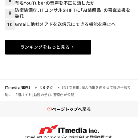
8
有名YouTuberの音声を不正に流したか
防衛装備庁、ITコンサルSHIFTに「AI装備品」の審査支援を
9
委託
Gmail、他社メアドを送信元にできる機能を廃止へ
10
ランキングをもっと見る
ITmedia NEWS
くらテク
SNSで募集、個人情報を送らせて脅迫→捨て
駒に 「闇バイト」勧誘の手口、警察庁が公開
ページトップへ戻る
ITmediaはアイティメディア株式会社の登録商標です。