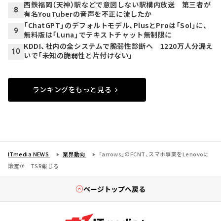
西鉄福岡（天神）駅などで意図しない駅構内放送 第三者が
8
有名YouTuberの音声を不正に流したか
「ChatGPT」のデフォルトモデル、PlusとProは「Sol」に、
9
無料版は「Luna」でテキストチャット無制限に
KDDI、社内の全システムで脆弱性診断へ 1220万人分漏え
10
いで「未知の脆弱性と片付けない」
ランキングをもっと見る
ITmedia NEWS
業界動向
「arrows」のFCNT、スマホ事業をLenovoに
譲渡か TSR報じる
ページトップへ戻る