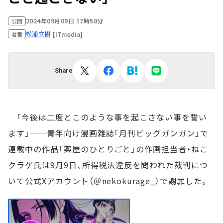
2024年09月09日 17時58分
公開
松浦立樹
[ITmedia]
著者
Share
「今後は二度とこのような事を起こさない事を誓い
ます」──青年向け漫画雑誌「月刊ビッグガンガン」で
連載中の作品「薬屋のひとりごと」の作画担当者・ねこ
クラゲ氏は9月9日、所得税法違反を問われた裁判につ
いて公式Xアカウント（＠nekokurage_）で謝罪した。