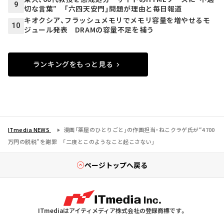
9
切な言葉” 「六四天安門」問題が理由と毎日報道
キオクシア、フラッシュメモリでメモリ容量を増やせるモ
10
ジュール発表 DRAMの容量不足を補う
ランキングをもっと見る
ITmedia NEWS
漫画「薬屋のひとりごと」の作画担当・ねこクラゲ氏が“4700
万円の脱税”を謝罪 「二度とこのようなこと起こさない」
ページトップへ戻る
ITmediaはアイティメディア株式会社の登録商標です。