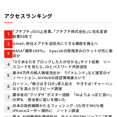
アクセスランキング
「プチプチ」の川上産業、「プチプチ株式会社」に社名変更
1
創業58年で
Gmail、他社メアドを送信元にできる機能を廃止へ
2
NASA「確率100％」 SpaceXの使用済みロケットが月に衝
3
突か
「Xであなたをブロックした人が分かる」サイト拡散 ソー
4
スコードを見たら、IDとパスワード外部送信
最大6万件の個人情報流出か 「ITトレンド」など運営のイ
5
ノベーション、GitHubの認証情報漏えいで
ローソン、「鍋さばきロボ」導入拡大 やきそば・チャーハン
6
などを高火力でスピード調理
農水省の“クソダサ”ポスター話題 「AIよりよっぽど良い」
7
の声も 担当者に狙いを聞いた
日本の政府機関かたるフィッシング、3カ月で991％増
8
iPhoneユーザー標的に ノートン調査
東大、60代教授を懲戒処分 サイトのHTMLソースに“不適