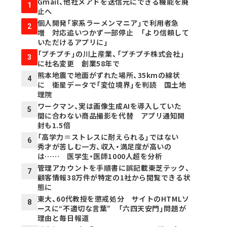
Gmail、他社メアドを送信元にできる機能を廃
1
止へ
個人開発「家系ラーメンマニア」で利用者急
2
増 対応追いつかず一部停止 「より信頼して
いただけるアプリに」
「プチプチ」の川上産業、「プチプチ株式会社」
3
に社名変更 創業58年で
熊本地震で地面がずれた場所、35kmの線状
4
に 衛星データで「変位境界」を判読 国土地
理院
ワークマン、実は画像生成AIを導入していた
5
間に合わない商品撮影を代替 アプリ通知開
封も1.5倍
「高学力＝ストレスに耐えられる」ではない
6
秀才が苦しむ一方、収入・満足度が高いの
は…… 医学生・医師1000人超を分析
管理アカウントを手順書に誤記載――東芝テック、
7
顧客情報38万件が特定の1社から閲覧できる状
態に
東大、60代教授を懲戒処分 サイトのHTMLソ
8
ースに“不適切な言葉” 「六四天安門」問題が
理由と毎日報道