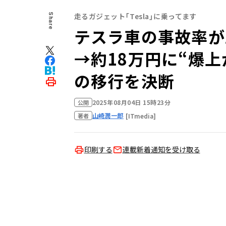
走るガジェット「Tesla」に乗ってます
Share
テスラ車の事故率が
→約18万円に“爆
の移行を決断
2025年08月04日 15時23分
公開
山崎潤一郎
[ITmedia]
著者
印刷する
連載新着通知を受け取る