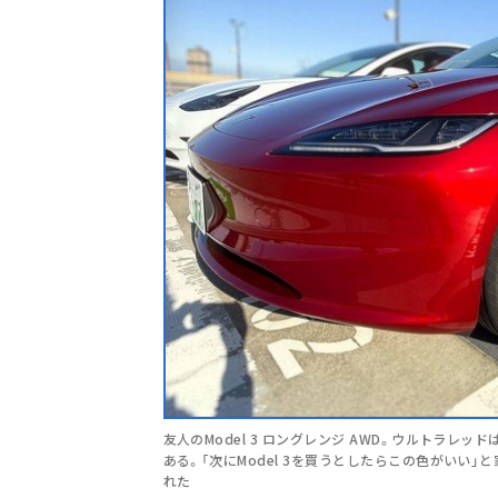
友人のModel 3 ロングレンジ AWD。ウルトラレッ
ある。「次にModel 3を買うとしたらこの色がいい
れた