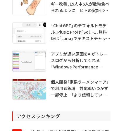
ギー改善、15人中6人が数粒食べ
られるように ヒトの実証は
初 Science系列誌掲載
「ChatGPT」のデフォルトモデ
ル、PlusとProは「Sol」に、無料
版は「Luna」でテキストチャット
無制限に
アプリが遅い原因をAIがトレー
スログから分析してくれる
「Windows Performance
Analyzer MCP」 Microsoftが
プレビュー公開
個人開発「家系ラーメンマニア」
で利用者急増 対応追いつかず
一部停止 「より信頼していた
だけるアプリに」
アクセスランキング