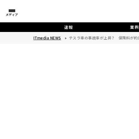
メディア
速報
業界
ITmedia NEWS
テスラ車の事故率が上昇？ 保険料が約1