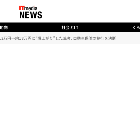
動向
社会とIT
く
2万円→約18万円に“爆上がり”した筆者、自動車保険の移行を決断