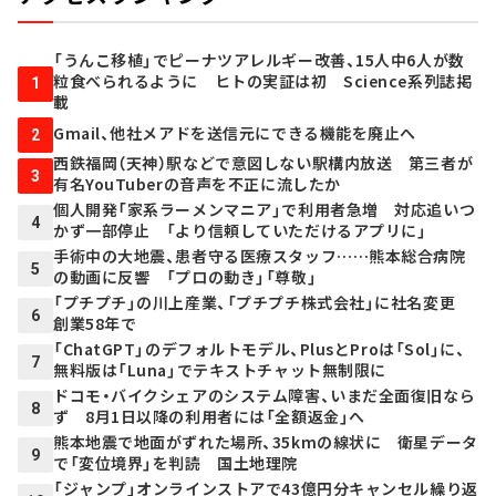
「うんこ移植」でピーナツアレルギー改善、15人中6人が数
粒食べられるように ヒトの実証は初 Science系列誌掲
1
載
Gmail、他社メアドを送信元にできる機能を廃止へ
2
西鉄福岡（天神）駅などで意図しない駅構内放送 第三者が
3
有名YouTuberの音声を不正に流したか
個人開発「家系ラーメンマニア」で利用者急増 対応追いつ
4
かず一部停止 「より信頼していただけるアプリに」
手術中の大地震、患者守る医療スタッフ……熊本総合病院
5
の動画に反響 「プロの動き」「尊敬」
「プチプチ」の川上産業、「プチプチ株式会社」に社名変更
6
創業58年で
「ChatGPT」のデフォルトモデル、PlusとProは「Sol」に、
7
無料版は「Luna」でテキストチャット無制限に
ドコモ・バイクシェアのシステム障害、いまだ全面復旧なら
8
ず 8月1日以降の利用者には「全額返金」へ
熊本地震で地面がずれた場所、35kmの線状に 衛星データ
9
で「変位境界」を判読 国土地理院
「ジャンプ」オンラインストアで43億円分キャンセル繰り返