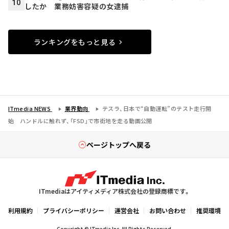
10
したか 業務妨害容疑の女逮捕
ランキングをもっと見る
ITmedia NEWS
業界動向
テスラ、日本で“自動運転”のテスト走行開
始 ハンドルに触れず、「FSD」で市街地を走る動画公開
ページトップへ戻る
ITmediaはアイティメディア株式会社の登録商標です。
利用規約
プライバシーポリシー
運営会社
お問い合わせ
推奨環境
Copyright © ITmedia Inc. All Rights Reserved.