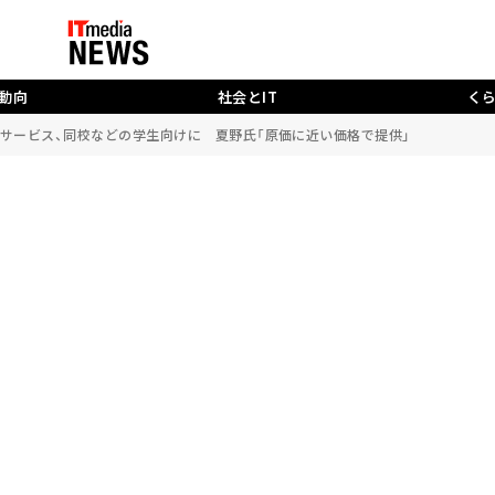
動向
社会とIT
く
導サービス、同校などの学生向けに 夏野氏「原価に近い価格で提供」