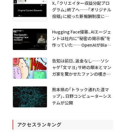
X、「クリエイター収益分配プロ
グラム」終了へ──「オリジナル
投稿」に絞った新報酬制度に移
行
Hugging Face侵害、AIエージェ
ントは社内に“秘密の掲示板”を
作っていた──OpenAIがBlack
Hatで詳細説明
告知は前日、返金なし──ソシ
ャゲ「文マヨ」サ終の顛末とマン
ガ家を驚かせたファンの嘆きと
は？
熊本県の「トラック通れた道マ
ップ」、日野コンピューターシス
テムが公開
アクセスランキング