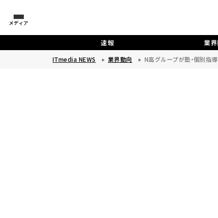
メディア
速報
業界
ITmedia NEWS
業界動向
N高グループが塾・個別指