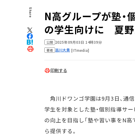
Share
N高グループが塾・
の学生向けに 夏野
2025年09月03日 14時39分
公開
吉川大貴
[ITmedia]
著者
印刷する
角川ドワンゴ学園は9月3日、通信制
学生を対象とした塾・個別指導サー
の向上を目指し「塾や習い事をN高で
ら提供する。