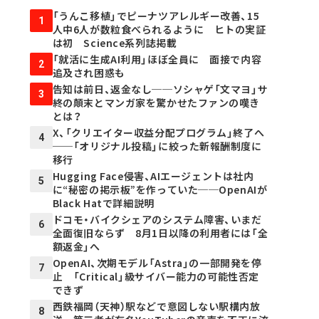
「うんこ移植」でピーナツアレルギー改善、15
1
人中6人が数粒食べられるように ヒトの実証
は初 Science系列誌掲載
「就活に生成AI利用」ほぼ全員に 面接で内容
2
追及され困惑も
告知は前日、返金なし──ソシャゲ「文マヨ」サ
3
終の顛末とマンガ家を驚かせたファンの嘆き
とは？
X、「クリエイター収益分配プログラム」終了へ
4
──「オリジナル投稿」に絞った新報酬制度に
移行
Hugging Face侵害、AIエージェントは社内
5
に“秘密の掲示板”を作っていた──OpenAIが
Black Hatで詳細説明
ドコモ・バイクシェアのシステム障害、いまだ
6
全面復旧ならず 8月1日以降の利用者には「全
額返金」へ
OpenAI、次期モデル「Astra」の一部開発を停
7
止 「Critical」級サイバー能力の可能性否定
できず
西鉄福岡（天神）駅などで意図しない駅構内放
8