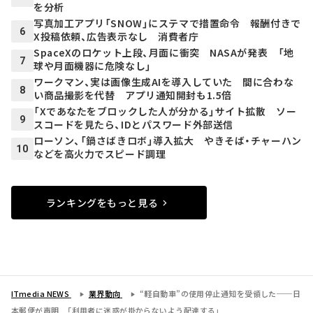
を分析
写真加工アプリ「SNOW」にステマで措置命令 報酬付きで
6
X投稿依頼、広告表示なし 消費者庁
SpaceXのロケット上段、月面に衝突 NASAが発表 「地
7
球や月面機器に危険なし」
ワークマン、実は画像生成AIを導入していた 間に合わな
8
い商品撮影を代替 アプリ通知開封も1.5倍
「Xであなたをブロックした人が分かる」サイト拡散 ソー
9
スコードを見たら、IDとパスワード外部送信
ローソン、「鍋さばきロボ」導入拡大 やきそば・チャーハン
10
などを高火力でスピード調理
ランキングをもっと見る
ITmedia NEWS
業界動向
“軽自動車”の使用停止通知を受領した──日
本郵便が声明 「利用者に迷惑が掛からないよう配達する」