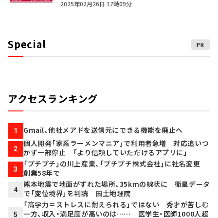
2025年02月26日 17時09分
Special
PR
アクセスランキング
Gmail、他社メアドを送信元にできる機能を廃止へ
1
個人開発「家系ラーメンマニア」で利用者急増 対応追いつ
2
かず一部停止 「より信頼していただけるアプリに」
「プチプチ」の川上産業、「プチプチ株式会社」に社名変更
3
創業58年で
熊本地震で地面がずれた場所、35kmの線状に 衛星データ
4
で「変位境界」を判読 国土地理院
「高学力＝ストレスに耐えられる」ではない 秀才が苦しむ
一方、収入・満足度が高いのは…… 医学生・医師1000人超
5