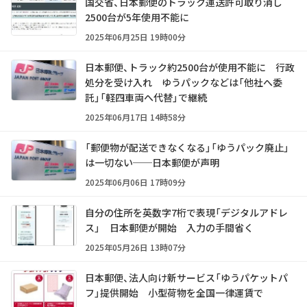
国交省、日本郵便のトラック運送許可取り消し
2500台が5年使用不能に
2025年06月25日 19時00分
日本郵便、トラック約2500台が使用不能に 行政
処分を受け入れ ゆうパックなどは「他社へ委
託」「軽四車両へ代替」で継続
2025年06月17日 14時58分
「郵便物が配送できなくなる」「ゆうパック廃止」
は一切ない──日本郵便が声明
2025年06月06日 17時09分
自分の住所を英数字7桁で表現「デジタルアドレ
ス」 日本郵便が開始 入力の手間省く
2025年05月26日 13時07分
日本郵便、法人向け新サービス「ゆうパケットパ
フ」提供開始 小型荷物を全国一律運賃で