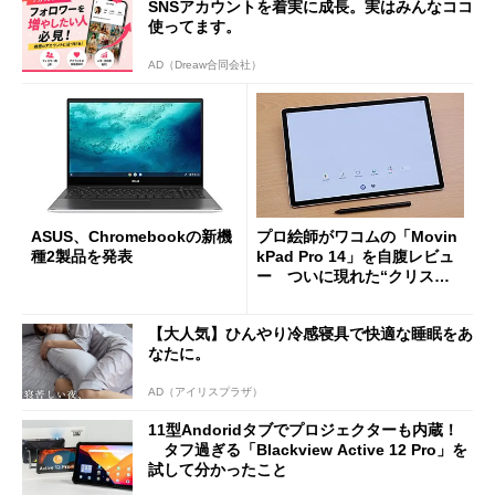
SNSアカウントを着実に成長。実はみんなココ
使ってます。
AD（Dreaw合同会社）
ASUS、Chromebookの新機
プロ絵師がワコムの「Movin
種2製品を発表
kPad Pro 14」を自腹レビュ
ー ついに現れた“クリスタ
最強デバイス”か
【大人気】ひんやり冷感寝具で快適な睡眠をあ
なたに。
AD（アイリスプラザ）
11型Andoridタブでプロジェクターも内蔵！
タフ過ぎる「Blackview Active 12 Pro」を
試して分かったこと