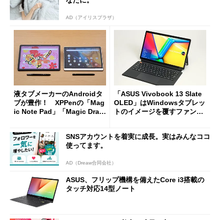
なたに。
AD（アイリスプラザ）
液タブメーカーのAndroidタ
「ASUS Vivobook 13 Slate
ブが豊作！ XPPenの「Mag
OLED」はWindowsタブレッ
ic Note Pad」「Magic Draw
トのイメージを覆すファンレ
ing Pad」（2025年モデル）
スモデルだ
をプロ絵師が試した結果
SNSアカウントを着実に成長。実はみんなココ
使ってます。
AD（Dreaw合同会社）
ASUS、フリップ機構を備えたCore i3搭載の
タッチ対応14型ノート