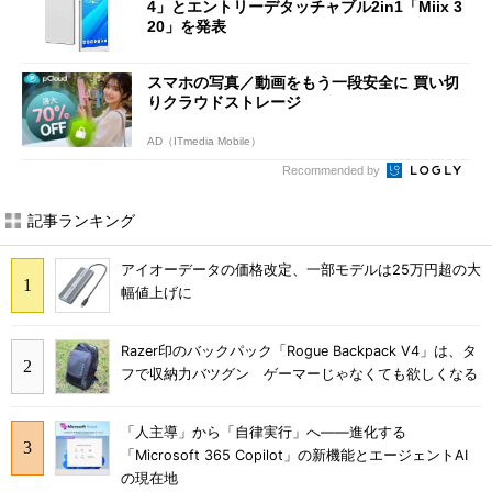
4」とエントリーデタッチャブル2in1「Miix 3
20」を発表
スマホの写真／動画をもう一段安全に 買い切
りクラウドストレージ
AD（ITmedia Mobile）
Recommended by
記事ランキング
アイオーデータの価格改定、一部モデルは25万円超の大
幅値上げに
Razer印のバックパック「Rogue Backpack V4」は、タ
フで収納力バツグン ゲーマーじゃなくても欲しくなる
「人主導」から「自律実行」へ――進化する
「Microsoft 365 Copilot」の新機能とエージェントAI
の現在地