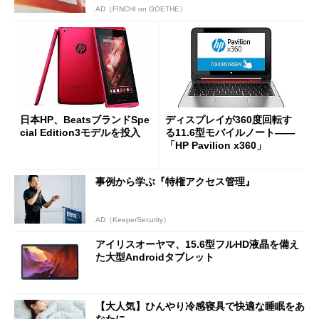
AD（FINCHI on GOETHE）
日本HP、BeatsブランドSpe
ディスプレイが360度回転す
cial Edition3モデルを投入
る11.6型モバイルノート――
「HP Pavilion x360」
事例から学ぶ『特権アクセス管理』
AD（KeeperSecurity）
アイリスオーヤマ、15.6型フルHD液晶を備え
た大型Androidタブレット
【大人気】ひんやり冷感寝具で快適な睡眠をあ