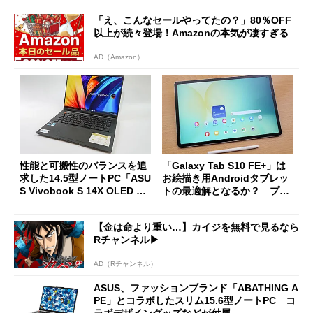
「え、こんなセールやってたの？」80％OFF
以上が続々登場！Amazonの本気が凄すぎる
AD（Amazon）
性能と可搬性のバランスを追
「Galaxy Tab S10 FE+」は
求した14.5型ノートPC「ASU
お絵描き用Androidタブレッ
S Vivobook S 14X OLED S5
トの最適解となるか？ プロ
402ZA」を試す
絵師がガッツリ試したよ
【金は命より重い…】カイジを無料で見るなら
Rチャンネル▶︎
AD（Rチャンネル）
ASUS、ファッションブランド「ABATHING A
PE」とコラボしたスリム15.6型ノートPC コ