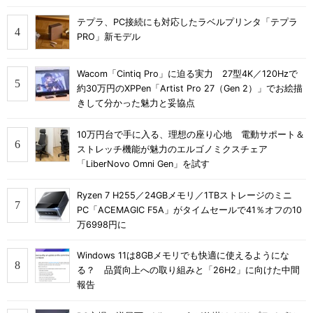
テプラ、PC接続にも対応したラベルプリンタ「テプラ
PRO」新モデル
Wacom「Cintiq Pro」に迫る実力 27型4K／120Hzで
約30万円のXPPen「Artist Pro 27（Gen 2）」でお絵描
きして分かった魅力と妥協点
10万円台で手に入る、理想の座り心地 電動サポート＆
ストレッチ機能が魅力のエルゴノミクスチェア
「LiberNovo Omni Gen」を試す
Ryzen 7 H255／24GBメモリ／1TBストレージのミニ
PC「ACEMAGIC F5A」がタイムセールで41％オフの10
万6998円に
Windows 11は8GBメモリでも快適に使えるようにな
る？ 品質向上への取り組みと「26H2」に向けた中間
報告