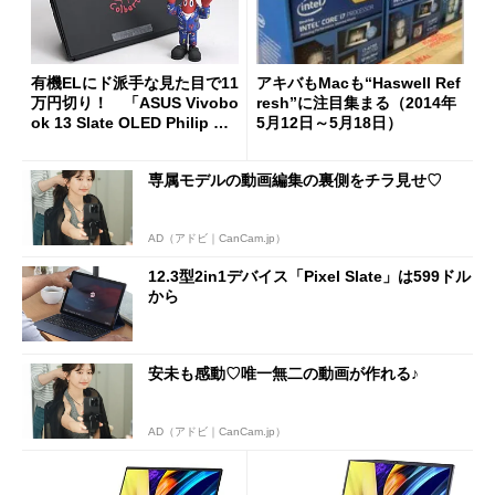
有機ELにド派手な見た目で11
アキバもMacも“Haswell Ref
万円切り！ 「ASUS Vivobo
resh”に注目集まる（2014年
ok 13 Slate OLED Philip Col
5月12日～5月18日）
bert Edition」を試す
専属モデルの動画編集の裏側をチラ見せ♡
AD（アドビ｜CanCam.jp）
12.3型2in1デバイス「Pixel Slate」は599ドル
から
安未も感動♡唯一無二の動画が作れる♪
AD（アドビ｜CanCam.jp）