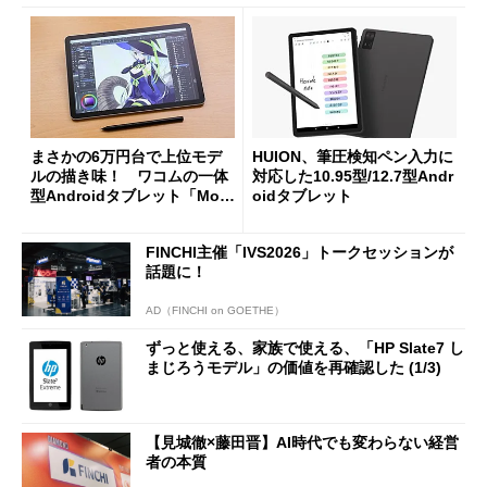
まさかの6万円台で上位モデ
HUION、筆圧検知ペン入力に
ルの描き味！ ワコムの一体
対応した10.95型/12.7型Andr
型Androidタブレット「Movi
oidタブレット
nkPad 11」をプロ目線でレ
ビュー
FINCHI主催「IVS2026」トークセッションが
話題に！
AD（FINCHI on GOETHE）
ずっと使える、家族で使える、「HP Slate7 し
まじろうモデル」の価値を再確認した (1/3)
【見城徹×藤田晋】AI時代でも変わらない経営
者の本質