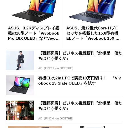
ASUS、3.2Kディスプレイ搭
ASUS、第12世代Core Hプロ
載の16型ノート「Vivobook
セッサを搭載した15.6型有機
Pro 16X OLED」などVivobo
ELノート「Vivobook 15X O
ok新モデル
LED X1503ZA」など2製品
【西野亮廣】ビジネス書最新刊『北極星 僕た
ちはどう働くか』
AD（FINCHI on GOETHE）
有機ELの2in1 PCで実売10万円切り！ 「Viv
obook 13 Slate OLED」を試す
【西野亮廣】ビジネス書最新刊『北極星 僕た
ちはどう働くか』
AD（FINCHI on GOETHE）