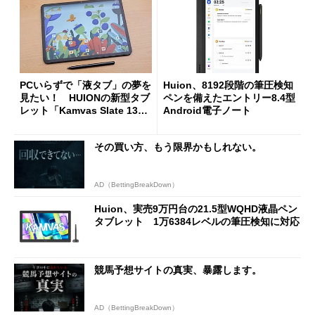
PCいらずで「液タブ」の夢を
Huion、8192段階の筆圧検知
見たい！ HUIONの新型タブ
ペンを備えたエントリー8.4型
レット「Kamvas Slate 13／
Android電子ノート
11」を試して分かった現実
その買い方、もう限界かもしれない。
AD（BettingBreakDown）
Huion、実売9万円台の21.5型WQHD液晶ペン
タブレット 1万6384レベルの筆圧検知に対応
競馬予想サイトの真実、暴露します。
AD（BettingBreakDown）