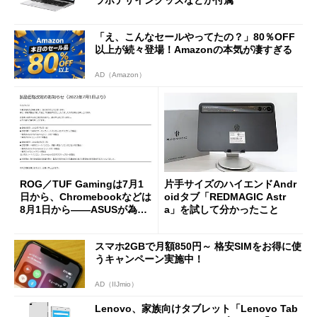
ラボデザイングッズなどが付属
「え、こんなセールやってたの？」80％OFF
以上が続々登場！Amazonの本気が凄すぎる
AD（Amazon）
ROG／TUF Gamingは7月1
片手サイズのハイエンドAndr
日から、Chromebookなどは
oidタブ「REDMAGIC Astr
8月1日から――ASUSが為替
a」を試して分かったこと
変動を受けて一部PCの販売価
格を“値上げ”
スマホ2GBで月額850円～ 格安SIMをお得に使
うキャンペーン実施中！
AD（IIJmio）
Lenovo、家族向けタブレット「Lenovo Tab