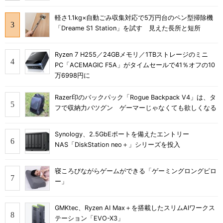
軽さ1.1kg×自動ごみ収集対応で5万円台のペン型掃除機
「Dreame S1 Station」を試す 見えた長所と短所
Ryzen 7 H255／24GBメモリ／1TBストレージのミニ
PC「ACEMAGIC F5A」がタイムセールで41％オフの10
万6998円に
Razer印のバックパック「Rogue Backpack V4」は、タ
フで収納力バツグン ゲーマーじゃなくても欲しくなる
Synology、2.5GbEポートを備えたエントリー
NAS「DiskStation neo＋」シリーズを投入
寝ころびながらゲームができる「ゲーミングロングピロ
ー」
GMKtec、Ryzen AI Max＋を搭載したスリムAIワークス
テーション「EVO-X3」