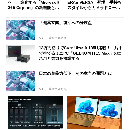
へ――進化する「Microsoft
ERAir VERSA」登場 手持ち
365 Copilot」の新機能とエ
スタイルからカメラドローン
ージェントAIの現在地
に合体変形
「創薬立国」復活への分岐点
AD（三菱総合研究所）
13万円切りでCore Ultra 9 185H搭載！ 片手
で持てるミニPC「GEEKOM IT13 Max」のコ
スパと実力を検証する
日本の創薬力低下、その本当の課題とは
AD（三菱総合研究所）