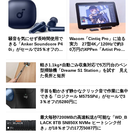
騒音を気にせず長時間使用で
Wacom「Cintiq Pro」に迫る
きる「Anker Soundcore P4
実力 27型4K／120Hzで約3
0i」がセールで25％オフの59
0万円のXPPen「Artist Pro 2
90円に
7（Gen 2）」でお絵描きして
分かった魅力と妥協点
軽さ1.1kg×自動ごみ収集対応で5万円台のペン
型掃除機「Dreame S1 Station」を試す 見え
た長所と短所
手首を動かさず静かなクリック音で作業に集中
できる「ロジクール M575SPd」がセールで3
3％オフの5280円に
最大毎秒7200MBの高速転送が可能な「WD_B
LACK 8TB SN850X NVMe ヒートシンク付
き」が18％オフの17万5087円に