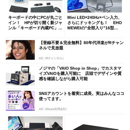
キーボードの中にPCが丸ごと
Mini LED×240Hz×ペン入力、
イン！ HPが切り開く新ジャ
さらにドッキングも！ EHO
ンル「キーボード内蔵PC」の
MEWEIの"全部入り"16型モ
使い勝手を徹底検証
バイルディスプレイ「TM-16
0PW」徹底レビュー
【登録不要＆完全無料】80年代洋楽がRチャン
ネルで見放題
AD（Rチャンネル）
ノジマの「VAIO Shop in Shop」でカスタマ
イズVAIOを購入可能に 店頭でデザインや質
感を確認しながら購入可能
SNSアカウントを着実に成長。実はみんなココ
使ってます。
AD（Dreaw合同会社）