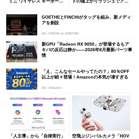
ミニ ワイヤレス キーボー
ドの値上がりラッシュでアキ
ド」がセールで10％オフの37
バの購入制限が深刻化
94円に
GOETHEとFINCHIがタッグを組み、新メディ
アを創設
AD（FINCHI on GOETHE）
新GPU「Radeon RX 9050」が登場するもア
キバの反応は静か――2026年8月最新パーツ事
情
「え、こんなセールやってたの？」80％OFF
以上が続々登場！Amazonの本気が凄すぎる
AD（Amazon）
「人主導」から「自律実行」
空飛ぶジンバルカメラ「HOV