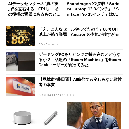
AIデータセンターの“真の実
Snapdragon X2搭載「Surfa
力”を左右する「CPU」 そ
ce Laptop 13.8インチ」「S
の復権の背景にあるものと
urface Pro 13インチ」はCop
は？
ilot+ PCの“完成形”？ 外観
をじっくりとチェックしてみ
「え、こんなセールやってたの？」80％OFF
た
以上が続々登場！Amazonの本気が凄すぎる
AD（Amazon）
ゲーミングPCをリビングに持ち込むとどうな
るか？ 話題の「Steam Machine」をSteam
Deckユーザーが買ってみた
【見城徹×藤田晋】AI時代でも変わらない経営
者の本質
AD（FINCHI on GOETHE）