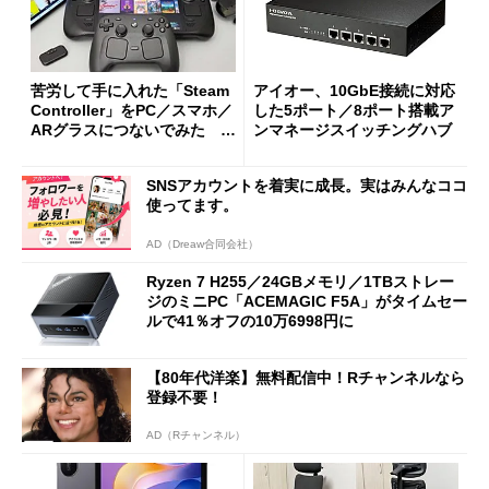
苦労して手に入れた「Steam
アイオー、10GbE接続に対応
Controller」をPC／スマホ／
した5ポート／8ポート搭載ア
ARグラスにつないでみた ゲ
ンマネージスイッチングハブ
ーム体験や実用性は？
SNSアカウントを着実に成長。実はみんなココ
使ってます。
AD（Dreaw合同会社）
Ryzen 7 H255／24GBメモリ／1TBストレー
ジのミニPC「ACEMAGIC F5A」がタイムセー
ルで41％オフの10万6998円に
【80年代洋楽】無料配信中！Rチャンネルなら
登録不要！
AD（Rチャンネル）