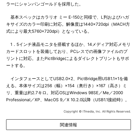
ラーにシャンパンゴールドを採用した。
基本スペックはカラリオ ミー E-150と同様で、L判およびハガ
キサイズのカラー印刷に対応。解像度は1440×720dpi（MACH方
式により最大5760×720dpi）となっている。
1．5インチ液晶モニタを搭載するほか、14メディア対応メモリ
カードスロットを装備しており、PCレスでの画像ファイルのプ
リントに対応。またPictBridgeによるダイレクトプリントもサポ
ートする。
インタフェースとしてUSB2.0×2、PictBridge用USB1.1×1を備
える。本体サイズは256（幅）×154（奥行き）×167（高さ）ミ
リ、重量は約2.7キロ。対応OSはWindows 98SE／Me／2000
Professional／XP、MacOS 9／X 10.2.0以降（USB1.1接続時）。
Copyright © ITmedia, Inc. All Rights Reserved.
関連情報