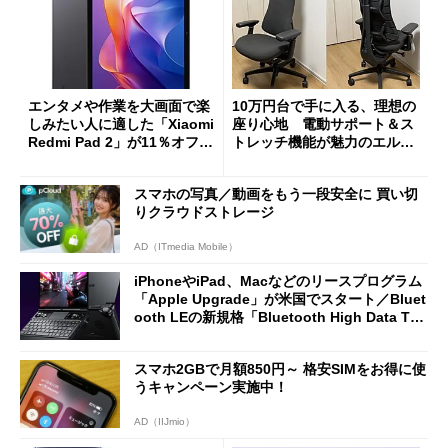
エンタメや作業を大画面で楽
10万円台で手に入る、理想の
しみたい人に適した「Xiaomi
座り心地 電動サポート＆ス
Redmi Pad 2」が11％オフの
トレッチ機能が魅力のエルゴ
2万4980円に
ノミクスチェア「LiberNovo
Omni Gen」を試す
スマホの写真／動画をもう一段安全に 買い切
りクラウドストレージ
AD（ITmedia Mobile）
iPhoneやiPad、Macなどのリースプログラム
「Apple Upgrade」が米国でスタート／Bluet
ooth LEの新規格「Bluetooth High Data Thr
oughput」が明...
スマホ2GBで月額850円～ 格安SIMをお得に使
うキャンペーン実施中！
AD（IIJmio）