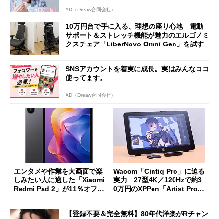
AD（Dreaw合同会社）
10万円台で手に入る、理想の座り心地 電動
サポート＆ストレッチ機能が魅力のエルゴノミ
クスチェア「LiberNovo Omni Gen」を試す
SNSアカウントを着実に成長。実はみんなココ
使ってます。
AD（Dreaw合同会社）
エンタメや作業を大画面で楽
Wacom「Cintiq Pro」に迫る
しみたい人に適した「Xiaomi
実力 27型4K／120Hzで約3
Redmi Pad 2」が11％オフの
0万円のXPPen「Artist Pro 2
2万4980円に
7（Gen 2）」でお絵描きして
分かった魅力と妥協点
【登録不要＆完全無料】80年代洋楽がRチャン