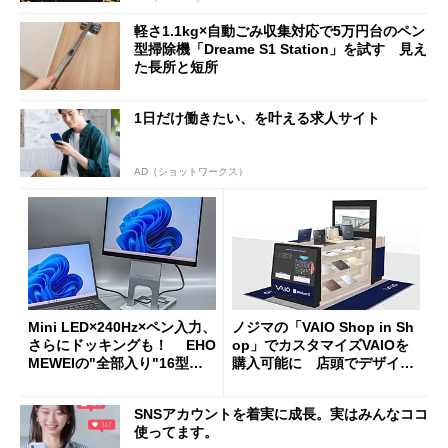
軽さ1.1kg×自動ごみ収集対応で5万円台のペン
型掃除機「Dreame S1 Station」を試す 見え
た長所と短所
1日だけ働きたい、を叶える求人サイト
AD（ショットワークス）
Mini LED×240Hz×ペン入力、
ノジマの「VAIO Shop in Sh
さらにドッキングも！ EHO
op」でカスタマイズVAIOを
MEWEIの"全部入り"16型モ
購入可能に 店頭でデザイン
バイルディスプレイ「TM-16
や質感を確認しながら購入可
0PW」徹底レビュー
能
SNSアカウントを着実に成長。実はみんなココ
使ってます。