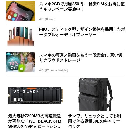
スマホ2GBで月額850円～ 格安SIMをお得に使
うキャンペーン実施中！
AD（IIJmio）
FIIO、スティック型デザイン筐体を採用したポ
ータブルオーディオプレーヤー
スマホの写真／動画をもう一段安全に 買い切
りクラウドストレージ
AD（ITmedia Mobile）
最大毎秒7200MBの高速転送
サンワ、リュックとしても利
が可能な「WD_BLACK 8TB
用できる容量30Lのキャリー
SN850X NVMe ヒートシンク
バッグ