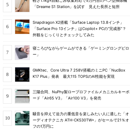
軽さ1.1kg×自動ごみ収集対応で5万円台のペン型掃除機
「Dreame S1 Station」を試す 見えた長所と短所
Snapdragon X2搭載「Surface Laptop 13.8インチ」
「Surface Pro 13インチ」はCopilot+ PCの“完成形”？
外観をじっくりとチェックしてみた
寝ころびながらゲームができる「ゲーミングロングピロ
ー」
GMKtec、Core Ultra 7 258V搭載のミニPC「NucBox
K17 Plus」発表 最大115 TOPSのAI性能を実現
三陽合同、NuPhy製ロープロファイルメカニカルキーボ
ード「Air65 V3」「Air100 V3」を発売
騒音を抑えて迫力の重低音を楽しみたい人に適した「オ
ーディオテクニカ ATH-CKS30TW+」がセールで21％オ
フの1万円に