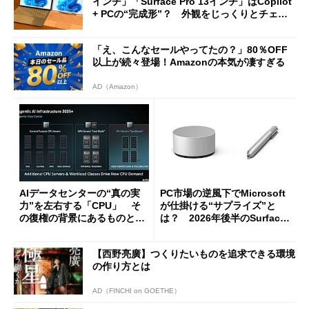
インチ」「Surface Pro 13インチ」はCopilot
+ PCの“完成形”？ 外観をじっくりとチェッ
クしてみた
「え、こんなセールやってたの？」80％OFF
以上が続々登場！Amazonの本気が凄すぎる
AD（Amazon）
AIデータセンターの“真の実
PC市場の逆風下でMicrosoft
力”を左右する「CPU」 そ
が仕掛ける“サプライズ”と
の復権の背景にあるものと
は？ 2026年後半のSurface
は？
新製品を予想する
【西野亮廣】つくりたいものを追求できる環境
の作り方とは
AD（FINCHI on GOETHE）