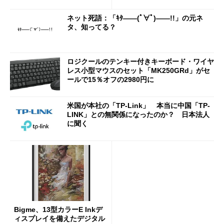
付き」が18％オフの17万508
7円に
ネット死語：「ｷﾀ――(ﾟ∀ﾟ)――!!」の元ネ
タ、知ってる？
ロジクールのテンキー付きキーボード・ワイヤ
レス小型マウスのセット「MK250GRd」がセ
ールで15％オフの2980円に
米国が本社の「TP-Link」 本当に中国「TP-
LINK」との無関係になったのか？ 日本法人
に聞く
Bigme、13型カラーE Inkデ
ィスプレイを備えたデジタル