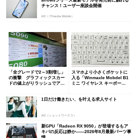
チャンス！ユーザー座談会開催
AD（ ITmedia Mobile）
「全グレードで2～3割増し」
スマホより小さくポケットに
の衝撃 グラフィックスカー
入る「Winmaxle Mobdel B1
ドの値上がりラッシュでアキ
ミニ ワイヤレス キーボー
バの購入制限が深刻化
ド」がセールで10％オフの37
94円に
1日だけ働きたい、を叶える求人サイト
AD（ショットワークス）
新GPU「Radeon RX 9050」が登場するもア
キバの反応は静か――2026年8月最新パーツ事
情