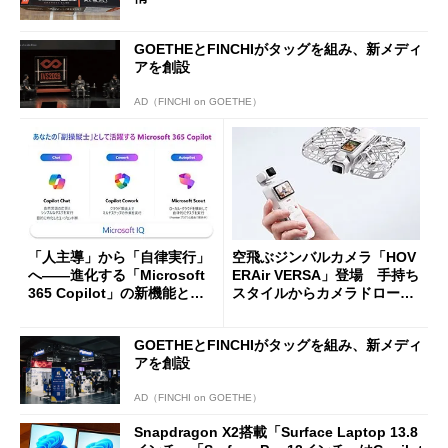
GOETHEとFINCHIがタッグを組み、新メディ
アを創設
AD（FINCHI on GOETHE）
「人主導」から「自律実行」
空飛ぶジンバルカメラ「HOV
へ――進化する「Microsoft
ERAir VERSA」登場 手持ち
365 Copilot」の新機能とエ
スタイルからカメラドローン
ージェントAIの現在地
に合体変形
GOETHEとFINCHIがタッグを組み、新メディ
アを創設
AD（FINCHI on GOETHE）
Snapdragon X2搭載「Surface Laptop 13.8