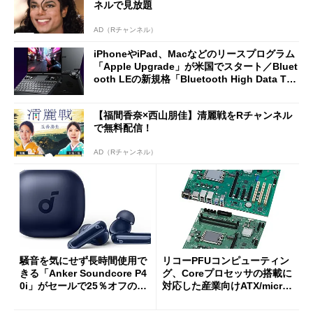
ネルで見放題
AD（Rチャンネル）
iPhoneやiPad、Macなどのリースプログラム
「Apple Upgrade」が米国でスタート／Bluet
ooth LEの新規格「Bluetooth High Data Thr
oughput」が明...
【福間香奈×西山朋佳】清麗戦をRチャンネル
で無料配信！
AD（Rチャンネル）
騒音を気にせず長時間使用で
リコーPFUコンピューティン
きる「Anker Soundcore P4
グ、Coreプロセッサの搭載に
0i」がセールで25％オフの59
対応した産業向けATX/micro
90円に
ATXマザーボード