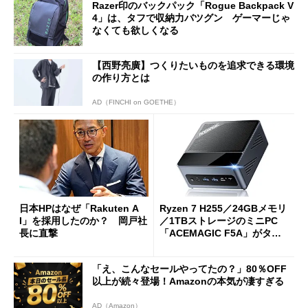
Razer印のバックパック「Rogue Backpack V
4」は、タフで収納力バツグン ゲーマーじゃ
なくても欲しくなる
【西野亮廣】つくりたいものを追求できる環境
の作り方とは
AD（FINCHI on GOETHE）
日本HPはなぜ「Rakuten A
Ryzen 7 H255／24GBメモリ
I」を採用したのか？ 岡戸社
／1TBストレージのミニPC
長に直撃
「ACEMAGIC F5A」がタイ
ムセールで41％オフの10万69
98円に
「え、こんなセールやってたの？」80％OFF
以上が続々登場！Amazonの本気が凄すぎる
AD（Amazon）