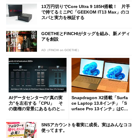
13万円切りでCore Ultra 9 185H搭載！ 片手
で持てるミニPC「GEEKOM IT13 Max」のコ
スパと実力を検証する
GOETHEとFINCHIがタッグを組み、新メディ
アを創設
AD（FINCHI on GOETHE）
AIデータセンターの“真の実
Snapdragon X2搭載「Surfa
力”を左右する「CPU」 そ
ce Laptop 13.8インチ」「S
の復権の背景にあるものと
urface Pro 13インチ」はCop
は？
ilot+ PCの“完成形”？ 外観
をじっくりとチェックしてみ
SNSアカウントを着実に成長。実はみんなココ
た
使ってます。