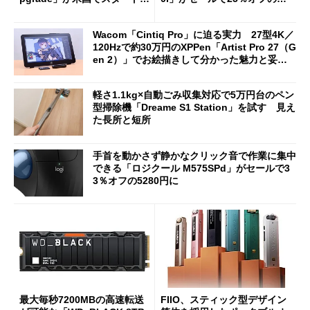
Bluetooth LEの新規格「Blu
90円に
etooth High Data Throughp
Wacom「Cintiq Pro」に迫る実力 27型4K／
ut」が明...
120Hzで約30万円のXPPen「Artist Pro 27（G
en 2）」でお絵描きして分かった魅力と妥協
点
軽さ1.1kg×自動ごみ収集対応で5万円台のペン
型掃除機「Dreame S1 Station」を試す 見え
た長所と短所
手首を動かさず静かなクリック音で作業に集中
できる「ロジクール M575SPd」がセールで3
3％オフの5280円に
最大毎秒7200MBの高速転送
FIIO、スティック型デザイン