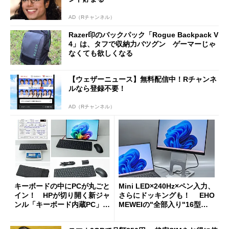
AD（Rチャンネル）
Razer印のバックパック「Rogue Backpack V
4」は、タフで収納力バツグン ゲーマーじゃ
なくても欲しくなる
【ウェザーニュース】無料配信中！Rチャンネ
ルなら登録不要！
AD（Rチャンネル）
キーボードの中にPCが丸ごと
Mini LED×240Hz×ペン入力、
イン！ HPが切り開く新ジャ
さらにドッキングも！ EHO
ンル「キーボード内蔵PC」の
MEWEIの"全部入り"16型モ
使い勝手を徹底検証
バイルディスプレイ「TM-16
0PW」徹底レビュー