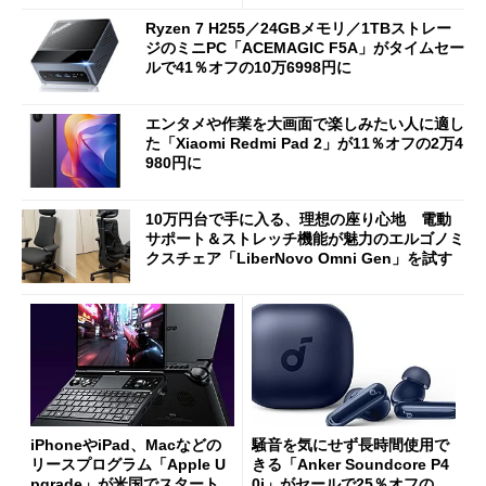
Ryzen 7 H255／24GBメモリ／1TBストレー
ジのミニPC「ACEMAGIC F5A」がタイムセー
ルで41％オフの10万6998円に
エンタメや作業を大画面で楽しみたい人に適し
た「Xiaomi Redmi Pad 2」が11％オフの2万4
980円に
10万円台で手に入る、理想の座り心地 電動
サポート＆ストレッチ機能が魅力のエルゴノミ
クスチェア「LiberNovo Omni Gen」を試す
iPhoneやiPad、Macなどの
騒音を気にせず長時間使用で
リースプログラム「Apple U
きる「Anker Soundcore P4
pgrade」が米国でスタート／
0i」がセールで25％オフの59