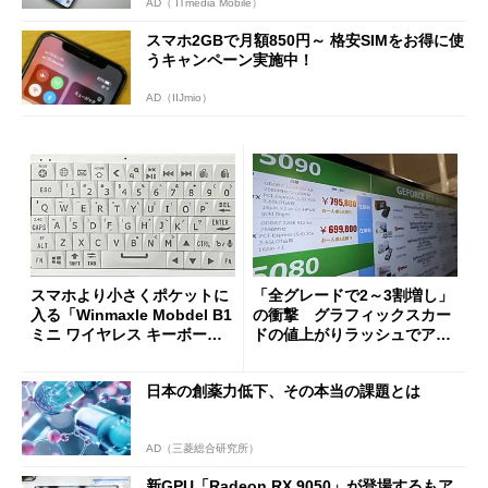
AD（ ITmedia Mobile）
スマホ2GBで月額850円～ 格安SIMをお得に使
うキャンペーン実施中！
AD（IIJmio）
スマホより小さくポケットに
「全グレードで2～3割増し」
入る「Winmaxle Mobdel B1
の衝撃 グラフィックスカー
ミニ ワイヤレス キーボー
ドの値上がりラッシュでアキ
ド」がセールで10％オフの37
バの購入制限が深刻化
94円に
日本の創薬力低下、その本当の課題とは
AD（三菱総合研究所）
新GPU「Radeon RX 9050」が登場するもア