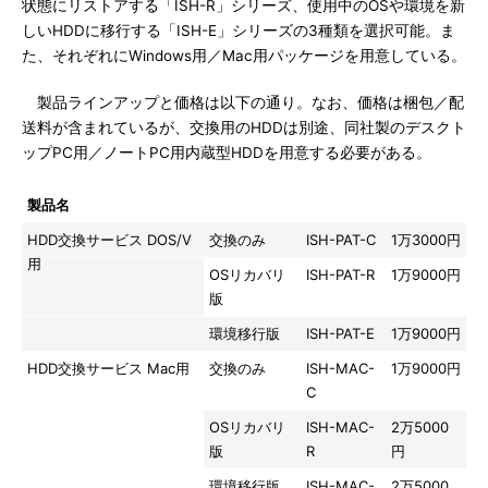
状態にリストアする「ISH-R」シリーズ、使用中のOSや環境を新
しいHDDに移行する「ISH-E」シリーズの3種類を選択可能。ま
た、それぞれにWindows用／Mac用パッケージを用意している。
製品ラインアップと価格は以下の通り。なお、価格は梱包／配
送料が含まれているが、交換用のHDDは別途、同社製のデスクト
ップPC用／ノートPC用内蔵型HDDを用意する必要がある。
製品名
型番
価 格
HDD交換サービス DOS/V
交換のみ
ISH-PAT-C
1万3000円
用
OSリカバリ
ISH-PAT-R
1万9000円
版
環境移行版
ISH-PAT-E
1万9000円
HDD交換サービス Mac用
交換のみ
ISH-MAC-
1万9000円
C
OSリカバリ
ISH-MAC-
2万5000
版
R
円
環境移行版
ISH-MAC-
2万5000