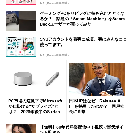
AD（Dreaw合同会社）
ゲーミングPCをリビングに持ち込むとどうな
るか？ 話題の「Steam Machine」をSteam
Deckユーザーが買ってみた
SNSアカウントを着実に成長。実はみんなココ
使ってます。
AD（Dreaw合同会社）
PC市場の逆風下でMicrosoft
日本HPはなぜ「Rakuten A
が仕掛ける“サプライズ”と
I」を採用したのか？ 岡戸社
は？ 2026年後半のSurface
長に直撃
新製品を予想する
【無料】80年代洋楽配信中！視聴で楽天ポイ
ント貯まる