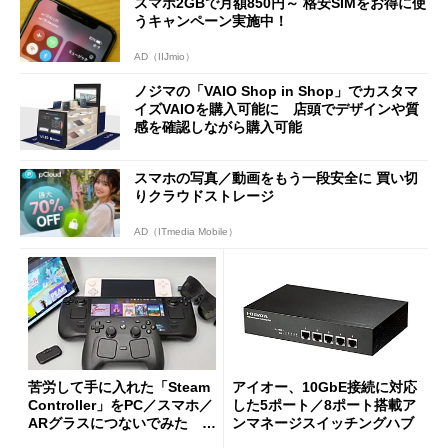
スマホ2GBで月額850円～ 格安SIMをお得に使
うキャンペーン実施中！
AD（IIJmio）
ノジマの「VAIO Shop in Shop」でカスタマ
イズVAIOを購入可能に 店頭でデザインや質
感を確認しながら購入可能
スマホの写真／動画をもう一段安全に 買い切
りクラウドストレージ
AD（ITmedia Mobile）
苦労して手に入れた「Steam
アイオー、10GbE接続に対応
Controller」をPC／スマホ／
した5ポート／8ポート搭載ア
ARグラスにつないでみた ゲ
ンマネージスイッチングハブ
ーム体験や実用性は？