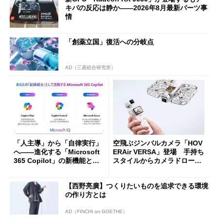
キバの反応は静か――2026年8月最新パーツ事
情
「創薬立国」復活への分岐点
AD（三菱総合研究所）
「人主導」から「自律実行」
空飛ぶジンバルカメラ「HOV
へ――進化する「Microsoft
ERAir VERSA」登場 手持ち
365 Copilot」の新機能とエ
スタイルからカメラドローン
ージェントAIの現在地
に合体変形
【西野亮廣】つくりたいものを追求できる環境
の作り方とは
AD（FINCHI on GOETHE）