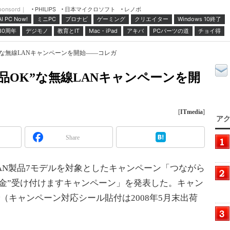
ponsord｜
日本マイクロソフト
レノボ
PHILIPS
ミニPC
プロナビ
ゲーミング
クリエイター
Windows 10終了
AI PC Now!
30周年
デジモノ
教育とIT
Mac・iPad
アキバ
PCパーツの道
チョイ得
”な無線LANキャンペーンを開始――コレガ
品OK”な無線LANキャンペーンを開
[
ITmedia
]
アク
Share
AN製品7モデルを対象としたキャンペーン「つながら
金”受け付けますキャンペーン」を発表した。キャン
で（キャンペーン対応シール貼付は2008年5月末出荷