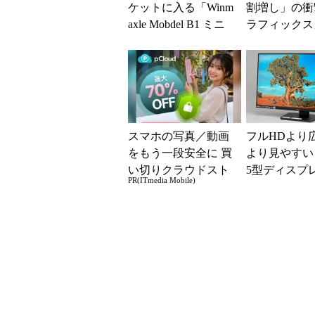
ケットに入る「Winm
割増し」の衝
axle Mobdel B1 ミニ
ラフィックス
ワイヤレス キーボー
の値上がりラ
ド」...
でアキバの購
が深刻化
スマホの写真／動画
フルHDより広
をもう一段安全に 買
より見やすい！
い切りクラウドスト
5型ディスプレ
PR(ITmedia Mobile)
レージ
oLite XUB32
-...