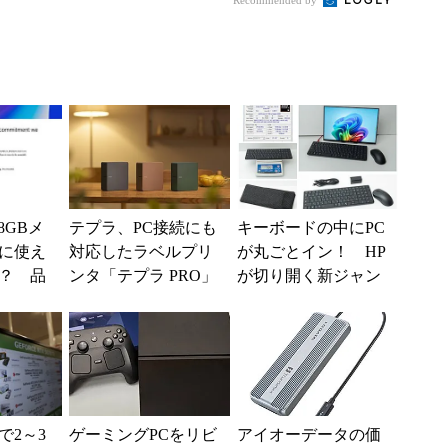
Recommended by
-...
ツ事...
は8GBメ
テプラ、PC接続にも
キーボードの中にPC
に使え
対応したラベルプリ
が丸ごとイン！ HP
？ 品
ンタ「テプラ PRO」
が切り開く新ジャン
り組み
新モデル
ル「キーボード内蔵P
..
C」の使い勝手を徹底
検...
で2～3
ゲーミングPCをリビ
アイオーデータの価