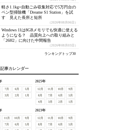
軽さ1.1kg×自動ごみ収集対応で5万円台の
ペン型掃除機「Dreame S1 Station」を試
す 見えた長所と短所
（2026年08月06日）
Windows 11は8GBメモリでも快適に使える
ようになる？ 品質向上への取り組みと
「26H2」に向けた中間報告
（2026年08月03日）
ランキングトップ30
去記事カレンダー
年
2025年
7月
6月
5月
12月
11月
10月
9月
3月
2月
1月
8月
7月
6月
5月
4月
3月
2月
1月
年
2023年
11月
10月
9月
12月
11月
10月
9月
7月
6月
5月
8月
7月
6月
5月