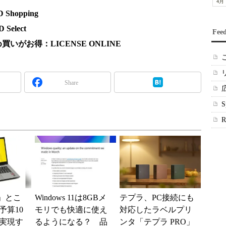
4月
hopping
elect
Fee
がお得：LICENSE ONLINE
Share
」とこ
Windows 11は8GBメ
テプラ、PC接続にも
予算10
モリでも快適に使え
対応したラベルプリ
実現す
るようになる？ 品
ンタ「テプラ PRO」