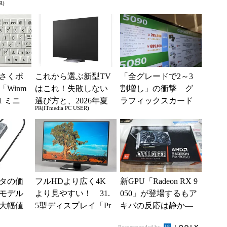
R)
イフ
質向上への取り組み
新モデル
と「26H2」に...
さくポ
これから選ぶ新型TV
「全グレードで2～3
Winm
はこれ！失敗しない
割増し」の衝撃 グ
B1 ミニ
選び方と、2026年夏
ラフィックスカード
PR(ITmedia PC USER)
キーボー
の一押しモデル
の値上がりラッシュ
でアキバの購入制限
が深刻化
タの価
フルHDより広く4K
新GPU「Radeon RX 9
モデル
より見やすい！ 31.
050」が登場するもア
の大幅値
5型ディスプレイ「Pr
キバの反応は静か―
oLite XUB3297QSNP
―2026年8月最新パー