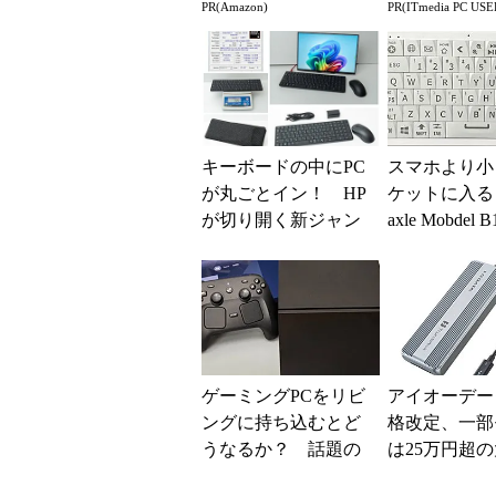
PR(Amazon)
PR(ITmedia PC USE
場！Amazonの本気が
る快適PCラ
凄すぎる
キーボードの中にPC
スマホより小
が丸ごとイン！ HP
ケットに入る「
が切り開く新ジャン
axle Mobdel 
ル「キーボード内蔵P
ワイヤレス 
C」の使い勝手を徹底
ド」...
検...
ゲーミングPCをリビ
アイオーデー
ングに持ち込むとど
格改定、一部
うなるか？ 話題の
は25万円超
「Steam Machine」をS
上げに