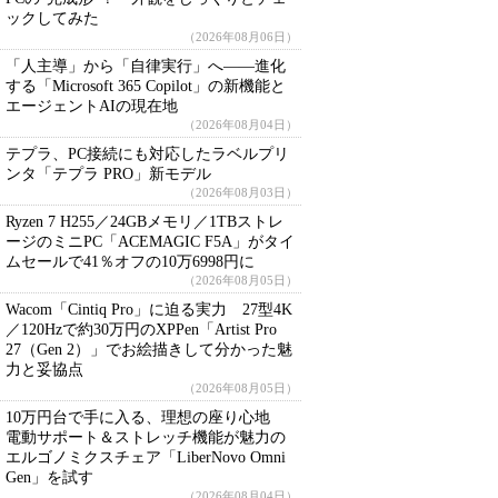
ックしてみた
（2026年08月06日）
「人主導」から「自律実行」へ――進化
する「Microsoft 365 Copilot」の新機能と
エージェントAIの現在地
（2026年08月04日）
テプラ、PC接続にも対応したラベルプリ
ンタ「テプラ PRO」新モデル
（2026年08月03日）
Ryzen 7 H255／24GBメモリ／1TBストレ
ージのミニPC「ACEMAGIC F5A」がタイ
ムセールで41％オフの10万6998円に
（2026年08月05日）
Wacom「Cintiq Pro」に迫る実力 27型4K
／120Hzで約30万円のXPPen「Artist Pro
27（Gen 2）」でお絵描きして分かった魅
力と妥協点
（2026年08月05日）
10万円台で手に入る、理想の座り心地
電動サポート＆ストレッチ機能が魅力の
エルゴノミクスチェア「LiberNovo Omni
Gen」を試す
（2026年08月04日）