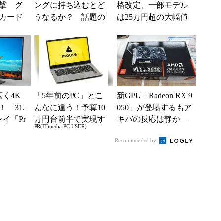
撃 グ
ングに持ち込むとど
格改定、一部モデル
カード
うなるか？ 話題の
は25万円超の大幅値
ッシュ
「Steam Machine」をS
上げに
入制限
team ...
く4K
「5年前のPC」とこ
新GPU「Radeon RX 9
 31.
んなに違う！予算10
050」が登場するもア
イ「Pr
万円台前半で実現す
キバの反応は静か―
PR(ITmedia PC USER)
97QSNP
る快適PCライフ
―2026年8月最新パー
Recommended by
ツ事...