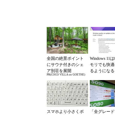
team ...
全国の絶景ポイント
Windows 11
にサウナ付きのシェ
モリでも快適
ア別荘を展開
るようになる
PR(COCO VILLA on GOETHE)
質向上への取
と「26H2」に.
スマホより小さくポ
「全グレード