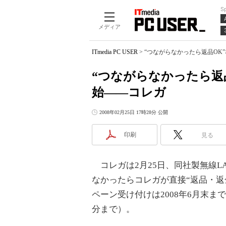
S
メディア
ITmedia PC USER
>
“つながらなかったら返品OK
“つながらなかったら返
始――コレガ
2008年02月25日 17時28分 公開
印刷
見る
コレガは2月25日、同社製無線L
なかったらコレガが直接“返品・返
ペーン受け付けは2008年6月末ま
分まで）。