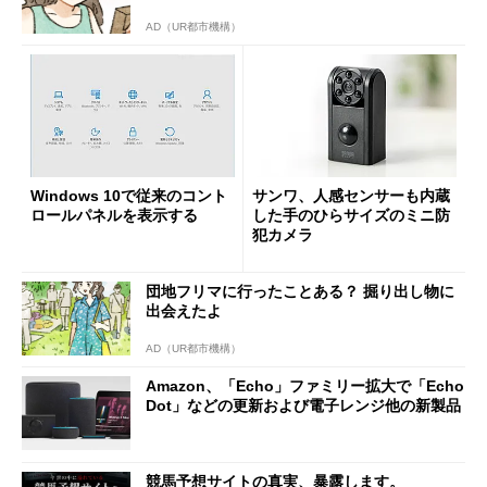
AD（UR都市機構）
Windows 10で従来のコント
サンワ、人感センサーも内蔵
ロールパネルを表示する
した手のひらサイズのミニ防
犯カメラ
団地フリマに行ったことある？ 掘り出し物に
出会えたよ
AD（UR都市機構）
Amazon、「Echo」ファミリー拡大で「Echo
Dot」などの更新および電子レンジ他の新製品
競馬予想サイトの真実、暴露します。