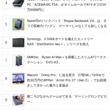
PC「ACEMAGIC F5A」がタイムセールで41％オフの10
万6998円に
Razer印のバックパック「Rogue Backpack V4」は、タ
フで収納力バツグン ゲーマーじゃなくても欲しくなる
Synology、2.5GbEポートを備えたエントリー
NAS「DiskStation neo＋」シリーズを投入
GMKtec、Ryzen AI Max＋を搭載したスリムAIワークス
テーション「EVO-X3」
Wacom「Cintiq Pro」に迫る実力 27型4K／120Hzで
約30万円のXPPen「Artist Pro 27（Gen 2）」でお絵描
きして分かった魅力と妥協点
寝ころびながらゲームができる「ゲーミングロングピロ
ー」