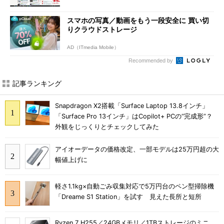
スマホの写真／動画をもう一段安全に 買い切
りクラウドストレージ
AD（ITmedia Mobile）
Recommended by
記事ランキング
Snapdragon X2搭載「Surface Laptop 13.8インチ」
「Surface Pro 13インチ」はCopilot+ PCの“完成形”？
外観をじっくりとチェックしてみた
アイオーデータの価格改定、一部モデルは25万円超の大
幅値上げに
軽さ1.1kg×自動ごみ収集対応で5万円台のペン型掃除機
「Dreame S1 Station」を試す 見えた長所と短所
Ryzen 7 H255／24GBメモリ／1TBストレージのミニ