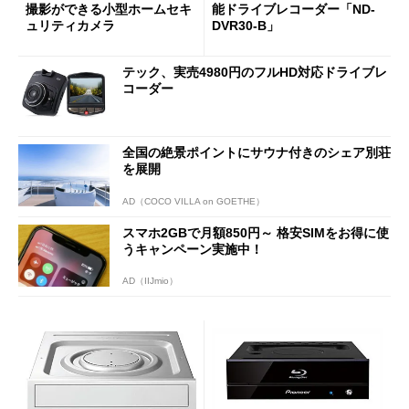
撮影ができる小型ホームセキ
能ドライブレコーダー「ND-
ュリティカメラ
DVR30-B」
テック、実売4980円のフルHD対応ドライブレ
コーダー
全国の絶景ポイントにサウナ付きのシェア別荘
を展開
AD（COCO VILLA on GOETHE）
スマホ2GBで月額850円～ 格安SIMをお得に使
うキャンペーン実施中！
AD（IIJmio）