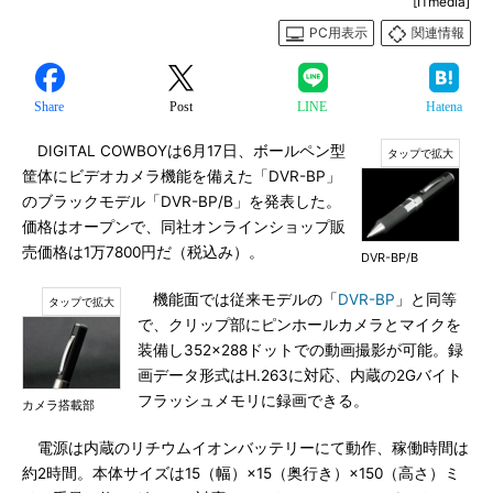
[ITmedia]
PC用表示
関連情報
Share
Post
LINE
Hatena
DIGITAL COWBOYは6月17日、ボールペン型
筐体にビデオカメラ機能を備えた「DVR-BP」
のブラックモデル「DVR-BP/B」を発表した。
価格はオープンで、同社オンラインショップ販
売価格は1万7800円だ（税込み）。
DVR-BP/B
機能面では従来モデルの「
DVR-BP
」と同等
で、クリップ部にピンホールカメラとマイクを
装備し352×288ドットでの動画撮影が可能。録
画データ形式はH.263に対応、内蔵の2Gバイト
フラッシュメモリに録画できる。
カメラ搭載部
電源は内蔵のリチウムイオンバッテリーにて動作、稼働時間は
約2時間。本体サイズは15（幅）×15（奥行き）×150（高さ）ミ