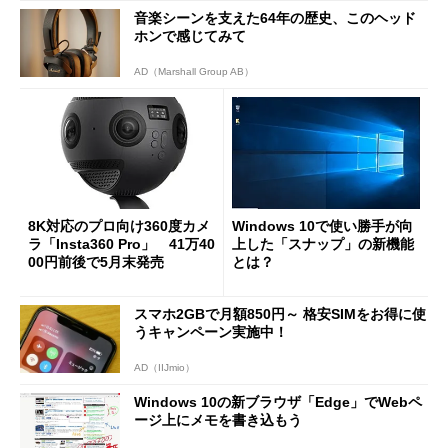
音楽シーンを支えた64年の歴史、このヘッド
ホンで感じてみて
AD（Marshall Group AB）
8K対応のプロ向け360度カメ
Windows 10で使い勝手が向
ラ「Insta360 Pro」 41万40
上した「スナップ」の新機能
00円前後で5月末発売
とは？
スマホ2GBで月額850円～ 格安SIMをお得に使
うキャンペーン実施中！
AD（IIJmio）
Windows 10の新ブラウザ「Edge」でWebペ
ージ上にメモを書き込もう