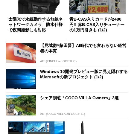
太陽光で永続動作する無線ネ
青B-CAS入りカードが2480
ットワークカメラ 防水仕様
円!! 赤B-CAS入りチューナー
で夜間撮影にも対応
の1万円引きも (1/2)
【見城徹×藤田晋】AI時代でも変わらない経営
者の本質
AD（FINCHI on GOETHE）
Windows 10開発プレビュー版に見え隠れする
Microsoftの新プロジェクト (1/2)
シェア別荘「COCO VILLA Owners」3選
AD（COCO VILLA on GOETHE）