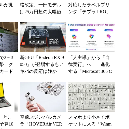
ールが見
格改定、一部モデル
対応したラベルプリ
は25万円超の大幅値
ンタ「テプラ PRO」
上げに
新モデル
で2～3
新GPU「Radeon RX 9
「人主導」から「自
撃 グ
050」が登場するもア
律実行」へ――進化
カード
キバの反応は静か―
する「Microsoft 365 C
ッシュ
―2026年8月最新パー
opilot」の新機能とエ
入制限
ツ事...
ー...
」とこ
空飛ぶジンバルカメ
スマホより小さくポ
予算10
ラ「HOVERAir VER
ケットに入る「Winm