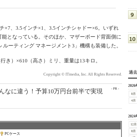
7、3.5インチ×1、3.5インチシャドー×6。いずれ
可能となっている。そのほか、マザーボード背面側に
 ルーティング マネージメント3」機構も装備した。
奥行き）×610（高さ）ミリ、重量は13キロ。
過
Copyright © ITmedia, Inc. All Rights Reserved.
2026
- PR -
こんなに違う！予算10万円台前半で実現
8月
4月
2024
12月
8月
PCケース