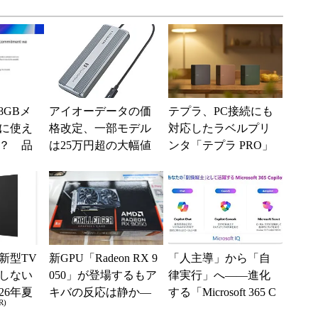
は8GBメ
アイオーデータの価
テプラ、PC接続にも
に使え
格改定、一部モデル
対応したラベルプリ
？ 品
は25万円超の大幅値
ンタ「テプラ PRO」
り組み
上げに
新モデル
..
新型TV
新GPU「Radeon RX 9
「人主導」から「自
しない
050」が登場するもア
律実行」へ――進化
26年夏
キバの反応は静か―
する「Microsoft 365 C
R)
ル
―2026年8月最新パー
opilot」の新機能とエ