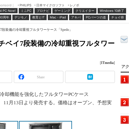
ponsord｜
日本マイクロソフト
レノボ
PHILIPS
ミニPC
プロナビ
ゲーミング
クリエイター
Windows 10終了
AI PC Now!
30周年
デジモノ
教育とIT
Mac・iPad
アキバ
PCパーツの道
チョイ得
7段装備の冷却重視フルタワーケース「Spedo」
チベイ7段装備の冷却重視フルタワー
[
ITmedia
]
アク
Share
冷却機能を強化したフルタワーPCケース
を発表、11月13日より発売する。価格はオープン、予想実