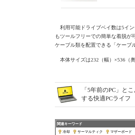
利用可能ドライブベイ数は5インチ×
もツールフリーでの簡単な着脱が
ケーブル類を配置できる「ケーブル
本体サイズは232（幅）×536（
「5年前のPC」と
する快適PCライフ
関連キーワード
冷却
|
サーマルティク
|
マザーボード
|