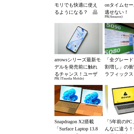
モリでも快適に使え
onタイムセ
るようになる？ 品
逃せない！
PR(Amazon)
質向上への取り組み
と「26H2」に...
arrowsシリーズ最新モ
「全グレード
デルを発売前に触れ
割増し」の衝
るチャンス！ユーザ
ラフィックス
PR( ITmedia Mobile)
ー座談会開催
の値上がりラ
でアキバの購
が深刻化
Snapdragon X2搭載
「5年前のPC
「Surface Laptop 13.8
んなに違う！