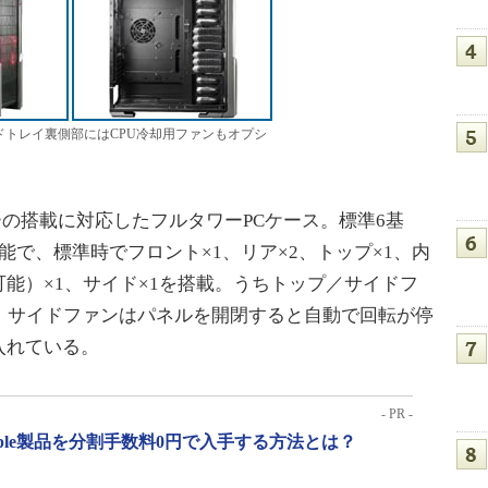
ードトレイ裏側部にはCPU冷却用ファンもオプシ
Xマザーの搭載に対応したフルタワーPCケース。標準6基
能で、標準時でフロント×1、リア×2、トップ×1、内
能）×1、サイド×1を搭載。うちトップ／サイドフ
、サイドファンはパネルを開閉すると自動で回転が停
入れている。
- PR -
pple製品を分割手数料0円で入手する方法とは？