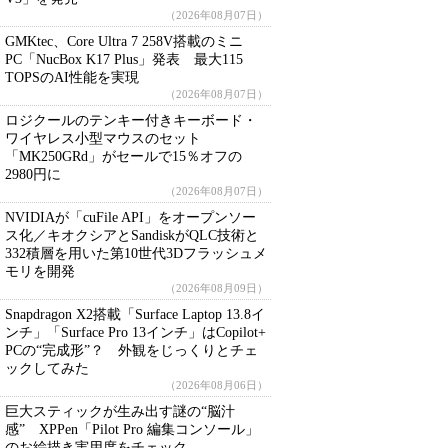
（2026年08月07日）
GMKtec、Core Ultra 7 258V搭載のミニ
PC「NucBox K17 Plus」発表 最大115
TOPSのAI性能を実現
（2026年08月07日）
ロジクールのテンキー付きキーボード・
ワイヤレス小型マウスのセット
「MK250GRd」がセールで15％オフの
2980円に
（2026年08月07日）
NVIDIAが「cuFile API」をオープンソー
ス化／キオクシアとSandiskがQLC技術と
332積層を用いた第10世代3Dフラッシュメ
モリを開発
（2026年08月09日）
Snapdragon X2搭載「Surface Laptop 13.8イ
ンチ」「Surface Pro 13インチ」はCopilot+
PCの“完成形”？ 外観をじっくりとチェ
ックしてみた
（2026年08月06日）
巨大スティックが生み出す謎の“脳汁
感” XPPen「Pilot Pro 編集コンソール」
のお絵描き実用度をチェック