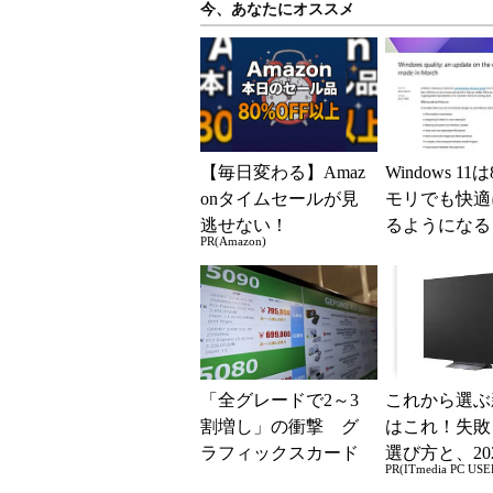
今、あなたにオススメ
【毎日変わる】Amaz
Windows 11
onタイムセールが見
モリでも快適
逃せない！
るようになる
PR(Amazon)
質向上への取
と「26H2」に.
「全グレードで2～3
これから選ぶ
割増し」の衝撃 グ
はこれ！失敗
ラフィックスカード
選び方と、20
PR(ITmedia PC USE
の値上がりラッシュ
の一押しモデ