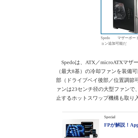
Spedo マザーボ
ョン追加可能だ
Spedoは、ATX／microAT
（最大8基）の冷却ファンを装備可
部（ドライブベイ後部／位置調節可
ァンは23センチ径の大型ファンで
止するホットスワップ機構も取り
Special
FPが解説！A