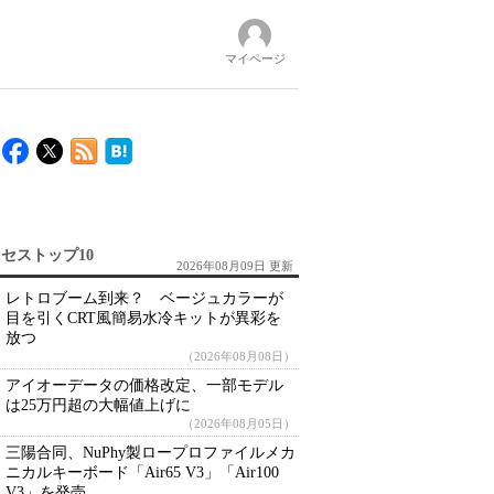
マイページ
セストップ10
2026年08月09日 更新
レトロブーム到来？ ベージュカラーが
目を引くCRT風簡易水冷キットが異彩を
放つ
（2026年08月08日）
アイオーデータの価格改定、一部モデル
は25万円超の大幅値上げに
（2026年08月05日）
三陽合同、NuPhy製ロープロファイルメカ
ニカルキーボード「Air65 V3」「Air100
V3」を発売