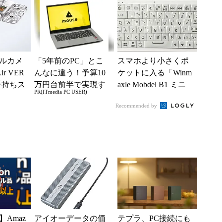
ツ事...
ー...
ルカメ
「5年前のPC」とこ
スマホより小さくポ
r VER
んなに違う！予算10
ケットに入る「Winm
手持ちス
万円台前半で実現す
axle Mobdel B1 ミニ
PR(ITmedia PC USER)
メラド
る快適PCライフ
ワイヤレス キーボー
Recommended by
変形
ド」...
Amaz
アイオーデータの価
テプラ、PC接続にも