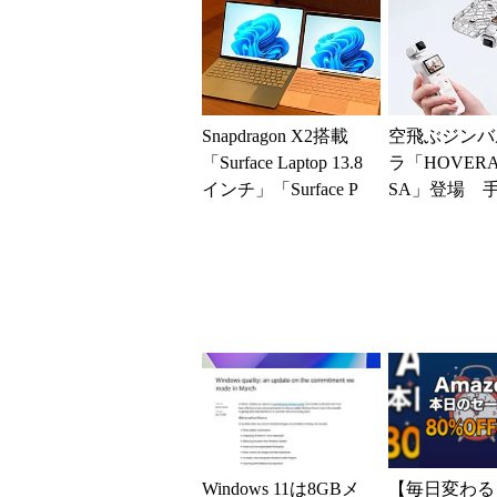
でアキバの購入制限
が深刻化
Snapdragon X2搭載
空飛ぶジンバ
「Surface Laptop 13.8
ラ「HOVERAi
インチ」「Surface P
SA」登場 
r...
タイルからカ
ローンに合体
Windows 11は8GBメ
【毎日変わる】