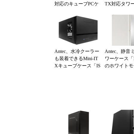
対応のキューブPCケ
TX対応タワ
ース「ISK600M」
「Nineteen Hun
Antec、水冷クーラー
Antec、静
も装着できるMini-IT
ワーケース「P
Xキューブケース「IS
のホワイトモ
K600」
発売