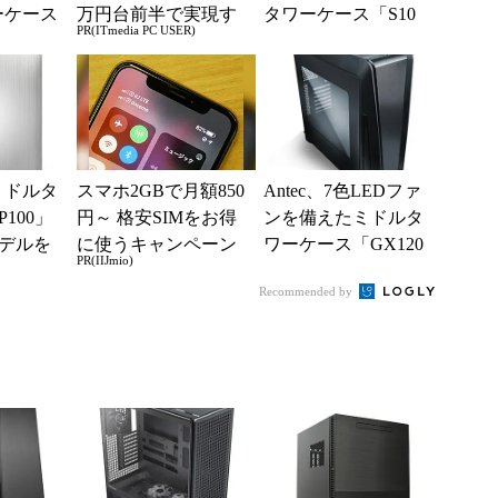
ーケース
万円台前半で実現す
タワーケース「S10
PR(ITmedia PC USER)
dre...
る快適PCライフ
G」
音ミドルタ
スマホ2GBで月額850
Antec、7色LEDファ
100」
円～ 格安SIMをお得
ンを備えたミドルタ
デルを
に使うキャンペーン
ワーケース「GX120
PR(IIJmio)
実施中！
0」
Recommended by