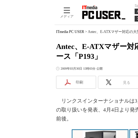
S
メディア
ITmedia PC USER
>
Antec、E-ATXマザー対応
Antec、E-ATXマ
ース「P193」
2009年03月30日 15時03分 公開
印刷
見る
リンクスインターナショナルは3月3
の取り扱いを発表、4月4日より発
前後。