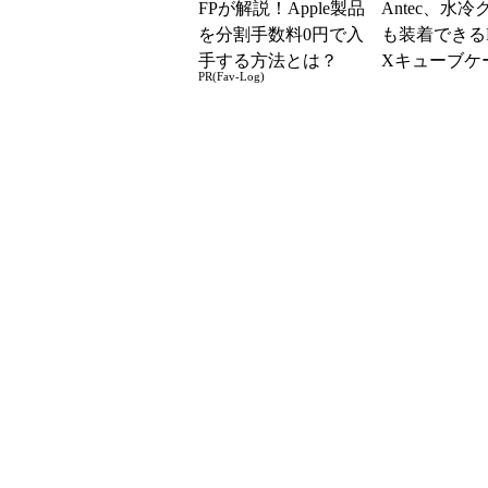
FPが解説！Apple製品
Antec、水
を分割手数料0円で入
も装着できるMi
手する方法とは？
Xキューブケー
PR(Fav-Log)
K600」