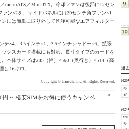
icroATX／Mini-ITX。冷却ファンは後部に12セン
ファン×2を、サイドパネルには20センチ角ファン×1
ァンには簡単に取り外して洗浄可能なエアフィルター
×4、3.5インチ×1、3.5インチシャドー×6。拡張
ィックスカード搭載にも対応、長寸タイプのカードを
本体サイズは205（幅）×590（奥行き）×514（高
量は16キロ。
過
2026
Copyright © ITmedia, Inc. All Rights Reserved.
8月
4月
- PR -
50円～ 格安SIMをお得に使うキャンペ
2024
12月
8月