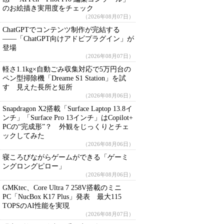
のお絵描き実用度をチェック
（2026年08月07日）
ChatGPTでコンテンツ制作が完結する
――「ChatGPT向けアドビプラグイン」が
登場
（2026年08月07日）
軽さ1.1kg×自動ごみ収集対応で5万円台の
ペン型掃除機「Dreame S1 Station」を試
す 見えた長所と短所
（2026年08月06日）
Snapdragon X2搭載「Surface Laptop 13.8イ
ンチ」「Surface Pro 13インチ」はCopilot+
PCの“完成形”？ 外観をじっくりとチェ
ックしてみた
（2026年08月06日）
寝ころびながらゲームができる「ゲーミ
ングロングピロー」
（2026年08月06日）
GMKtec、Core Ultra 7 258V搭載のミニ
PC「NucBox K17 Plus」発表 最大115
TOPSのAI性能を実現
（2026年08月07日）