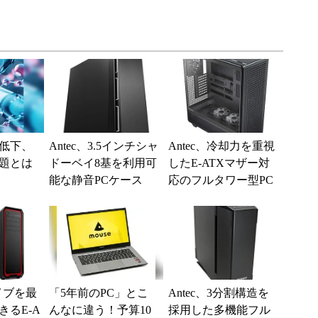
低下、
Antec、3.5インチシャ
Antec、冷却力を重視
題とは
ドーベイ8基を利用可
したE-ATXマザー対
能な静音PCケース
応のフルタワー型PC
「P101 Silent」
ケース
ライブを最
「5年前のPC」とこ
Antec、3分割構造を
きるE-A
んなに違う！予算10
採用した多機能フル