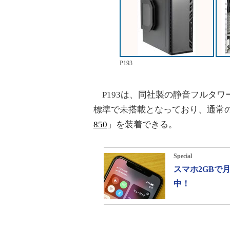
P193
P193は、同社製の静音フルタワー
標準で未搭載となっており、通常の
850
」を装着できる。
Special
スマホ2GBで
中！