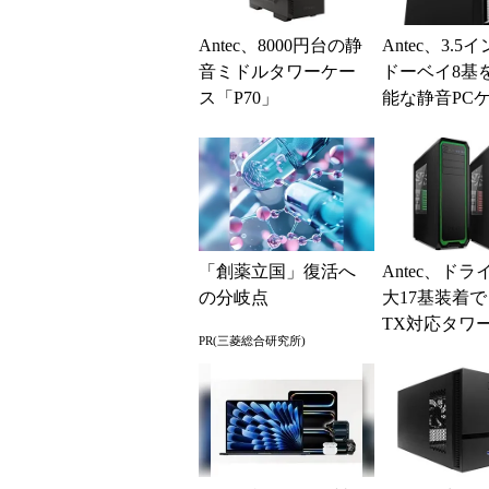
Antec、8000円台の静
Antec、3.
音ミドルタワーケー
ドーベイ8基
ス「P70」
能な静音PC
「P101 Silent
「創薬立国」復活へ
Antec、ド
の分岐点
大17基装着で
TX対応タワ
PR(三菱総合研究所)
「Nineteen Hun