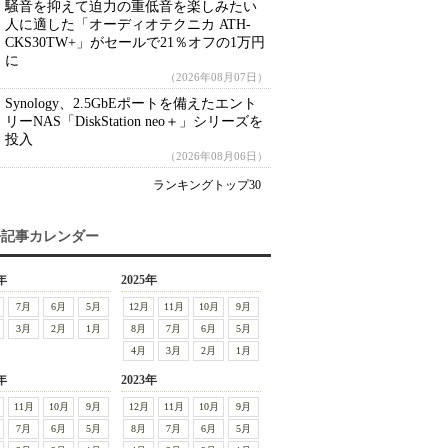
騒音を抑えて迫力の重低音を楽しみたい
人に適した「オーディオテクニカ ATH-
CKS30TW+」がセールで21％オフの1万円
に
（2026年08月07日）
Synology、2.5GbEポートを備えたエント
リーNAS「DiskStation neo＋」シリーズを
投入
（2026年08月06日）
ランキングトップ30
去記事カレンダー
年
2025年
7月
6月
5月
12月
11月
10月
9月
3月
2月
1月
8月
7月
6月
5月
4月
3月
2月
1月
年
2023年
11月
10月
9月
12月
11月
10月
9月
7月
6月
5月
8月
7月
6月
5月