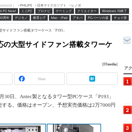
ponsord｜
日本マイクロソフト
レノボ
PHILIPS
ミニPC
プロナビ
ゲーミング
クリエイター
Windows 10終了
AI PC Now!
30周年
デジモノ
教育とIT
Mac・iPad
アキバ
PCパーツの道
チョイ得
の大型サイドファン搭載タワーケース「P193」
ザー対応の大型サイドファン搭載タワーケ
[
ITmedia
]
アク
Share
0日、Antec製となるタワー型PCケース「P193」
売する。価格はオープン、予想実売価格は2万7000円