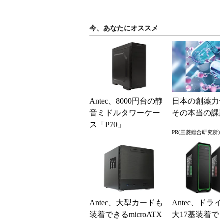
今、あなたにオススメ
Antec、8000円台の静
日本の創薬力
音ミドルタワーケー
その本当の課
ス「P70」
PR(三菱総合研究所)
Antec、大型カードも
Antec、ド
装着できるmicroATX
大17基装着で