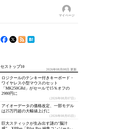
マイページ
セストップ10
2026年08月08日 更新
ロジクールのテンキー付きキーボード・
ワイヤレス小型マウスのセット
「MK250GRd」がセールで15％オフの
2980円に
（2026年08月07日）
アイオーデータの価格改定、一部モデル
は25万円超の大幅値上げに
（2026年08月05日）
巨大スティックが生み出す謎の“脳汁
感” XPPen「Pilot Pro 編集コンソール」