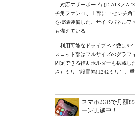
対応マザーボードはE-ATX／ATX／m
チ角ファン×1、上部に14センチ角
を標準装備した。サイドパネルフ
も備えている。
利用可能なドライブベイ数は5インチ
スロット部はフルサイズのグラフ
固定できる補助ホルダーも搭載した。
さ）ミリ（設置幅は242ミリ）、重
スマホ2GBで月額8
ーン実施中！