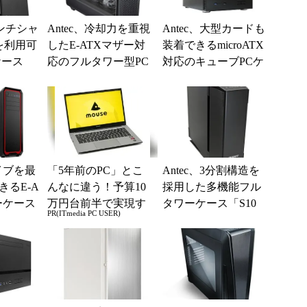
5インチシャ
Antec、冷却力を重視
Antec、大型カードも
を利用可
したE-ATXマザー対
装着できるmicroATX
ケース
応のフルタワー型PC
対応のキューブPCケ
」
ケース
ース「ISK600M」
ライブを最
「5年前のPC」とこ
Antec、3分割構造を
きるE-A
んなに違う！予算10
採用した多機能フル
ーケース
万円台前半で実現す
タワーケース「S10
PR(ITmedia PC USER)
dre...
る快適PCライフ
G」