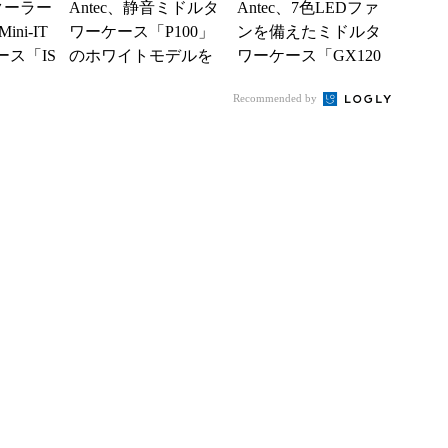
冷クーラー
Antec、静音ミドルタ
Antec、7色LEDファ
ni-IT
ワーケース「P100」
ンを備えたミドルタ
ス「IS
のホワイトモデルを
ワーケース「GX120
発売
0」
Recommended by