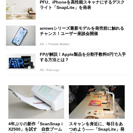
PFU、iPhoneを高性能スキャナにするデスク
ライト「SnapLite」を発表
arrowsシリーズ最新モデルを発売前に触れる
チャンス！ユーザー座談会開催
AD（ ITmedia Mobile）
FPが解説！Apple製品を分割手数料0円で入手
する方法とは？
AD（Fav-Log）
4年ぶりの新作「ScanSnap i
スキャンを身近に、毎日をあ
X2500」を試す 自炊ブーム
つめよう――「SnapLite」発