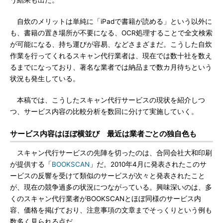
う結果も出た。
自炊のメリットは単純に「iPadで書籍が読める」という以外に
も、書籍の置き場所が不要になる、OCR処理することで全文検索
が可能になる、持ち運びが容易、などさまざまだ。こうした自炊
作業を行ってくれるスキャン代行業者は、現在では数十社を数え
るまでになっており、著名な業者では納品まで数カ月待ちという
状況も発生している。
本稿では、こうしたスキャン代行サービスの現状を紹介しつ
つ、サービス内容の比較分析を数回に分けて実施していく。
サービス内容はほぼ横並び 最近は業者ごとの独自色も
スキャン代行サービスの先陣を切ったのは、合同会社大和印刷
が提供する「
BOOKSCAN
」だ。2010年4月に発表されたこのサ
ービスの反響を受けて類似のサービスが次々と発表されたこと
が、現在の競争過多の状況につながっている。興味深いのは、多
くのスキャン代行業者がBOOKSCANとほぼ同様のサービス内
容、価格を掲げており、注意事項の文章までそっくりという例も
数多く見られる点だ。