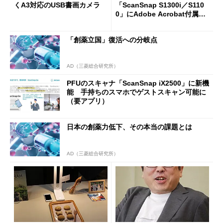
くA3対応のUSB書画カメラ
「ScanSnap S1300i／S110
0」にAdobe Acrobat付属の
特別モデル
「創薬立国」復活への分岐点
AD（三菱総合研究所）
PFUのスキャナ「ScanSnap iX2500」に新機
能 手持ちのスマホでゲストスキャン可能に
（要アプリ）
日本の創薬力低下、その本当の課題とは
AD（三菱総合研究所）