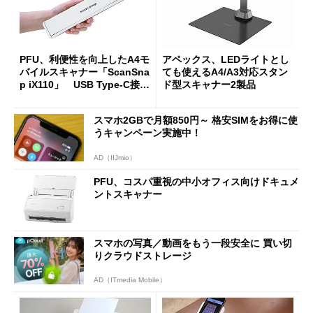
PFU、利便性を向上したA4モ
アペックス、LEDライトとし
バイルスキャナー「ScanSna
ても使えるA4/A3対応スタン
p iX110」 USB Type-C接続
ド型スキャナー2製品
に対応
スマホ2GBで月額850円～ 格安SIMをお得に使
うキャンペーン実施中！
AD（IIJmio）
PFU、コスパ重視の中小オフィス向けドキュメ
ントスキャナー
スマホの写真／動画をもう一段安全に 買い切
りクラウドストレージ
AD（ITmedia Mobile）