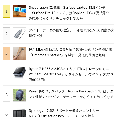
Snapdragon X2搭載「Surface Laptop 13.8インチ」
「Surface Pro 13インチ」はCopilot+ PCの“完成形”？
外観をじっくりとチェックしてみた
アイオーデータの価格改定、一部モデルは25万円超の大
幅値上げに
軽さ1.1kg×自動ごみ収集対応で5万円台のペン型掃除機
「Dreame S1 Station」を試す 見えた長所と短所
Ryzen 7 H255／24GBメモリ／1TBストレージのミニ
PC「ACEMAGIC F5A」がタイムセールで41％オフの10
万6998円に
Razer印のバックパック「Rogue Backpack V4」は、タ
フで収納力バツグン ゲーマーじゃなくても欲しくなる
Synology、2.5GbEポートを備えたエントリー
NAS「DiskStation neo＋」シリーズを投入