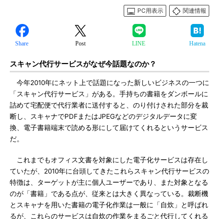
PC用表示
関連情報
Share
Post
LINE
Hatena
スキャン代行サービスがなぜ今話題なのか？
今年2010年にネット上で話題になった新しいビジネスの一つに
「スキャン代行サービス」がある。手持ちの書籍をダンボールに
詰めて宅配便で代行業者に送付すると、のり付けされた部分を裁
断し、スキャナでPDFまたはJPEGなどのデジタルデータに変
換、電子書籍端末で読める形にして届けてくれるというサービス
だ。
これまでもオフィス文書を対象にした電子化サービスは存在し
ていたが、2010年に台頭してきたこれらスキャン代行サービスの
特徴は、ターゲットが主に個人ユーザーであり、また対象となる
のが「書籍」である点が、従来とは大きく異なっている。裁断機
とスキャナを用いた書籍の電子化作業は一般に「自炊」と呼ばれ
るが、これらのサービスは自炊の作業をまるごと代行してくれる