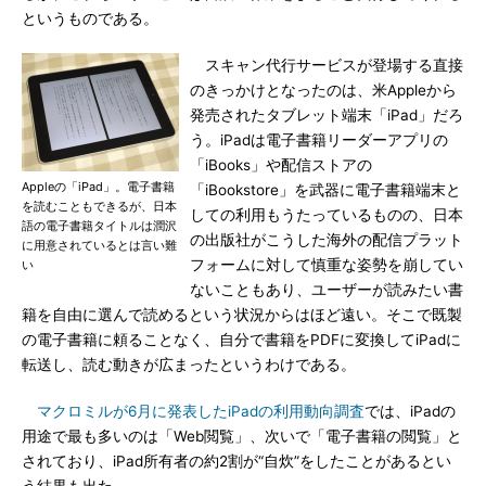
というものである。
スキャン代行サービスが登場する直接
のきっかけとなったのは、米Appleから
発売されたタブレット端末「iPad」だろ
う。iPadは電子書籍リーダーアプリの
「iBooks」や配信ストアの
Appleの「iPad」。電子書籍
「iBookstore」を武器に電子書籍端末と
を読むこともできるが、日本
しての利用もうたっているものの、日本
語の電子書籍タイトルは潤沢
の出版社がこうした海外の配信プラット
に用意されているとは言い難
フォームに対して慎重な姿勢を崩してい
い
ないこともあり、ユーザーが読みたい書
籍を自由に選んで読めるという状況からはほど遠い。そこで既製
の電子書籍に頼ることなく、自分で書籍をPDFに変換してiPadに
転送し、読む動きが広まったというわけである。
マクロミルが6月に発表したiPadの利用動向調査
では、iPadの
用途で最も多いのは「Web閲覧」、次いで「電子書籍の閲覧」と
されており、iPad所有者の約2割が“自炊”をしたことがあるとい