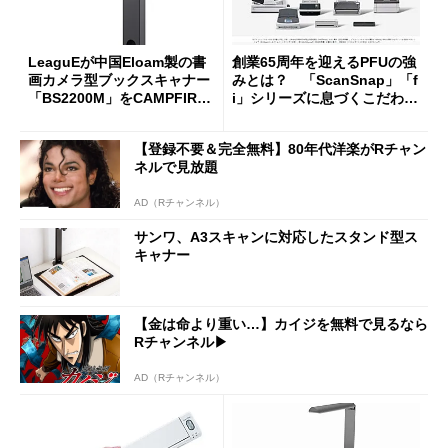
LeaguEが中国Eloam製の書
創業65周年を迎えるPFUの強
画カメラ型ブックスキャナー
みとは？ 「ScanSnap」「f
「BS2200M」をCAMPFIRE
i」シリーズに息づくこだわり
で先行販売
のモノ作り
【登録不要＆完全無料】80年代洋楽がRチャン
ネルで見放題
AD（Rチャンネル）
サンワ、A3スキャンに対応したスタンド型ス
キャナー
【金は命より重い…】カイジを無料で見るなら
Rチャンネル▶︎
AD（Rチャンネル）