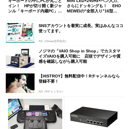
キーボードの中にPCが丸ごと
Mini LED×240Hz×ペン入力、
イン！ HPが切り開く新ジャ
さらにドッキングも！ EHO
ンル「キーボード内蔵PC」の
MEWEIの"全部入り"16型モ
使い勝手を徹底検証
バイルディスプレイ「TM-16
0PW」徹底レビュー
SNSアカウントを着実に成長。実はみんなココ
使ってます。
AD（Dreaw合同会社）
ノジマの「VAIO Shop in Shop」でカスタマ
イズVAIOを購入可能に 店頭でデザインや質
感を確認しながら購入可能
【HISTROY】無料配信中！Rチャンネルなら
登録不要！
AD（Rチャンネル）