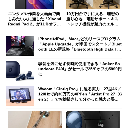
エンタメや作業を大画面で楽
10万円台で手に入る、理想の
しみたい人に適した「Xiaomi
座り心地 電動サポート＆ス
Redmi Pad 2」が11％オフの
トレッチ機能が魅力のエルゴ
2万4980円に
ノミクスチェア「LiberNovo
Omni Gen」を試す
iPhoneやiPad、Macなどのリースプログラム
「Apple Upgrade」が米国でスタート／Bluet
ooth LEの新規格「Bluetooth High Data Thr
oughput」が明...
騒音を気にせず長時間使用できる「Anker So
undcore P40i」がセールで25％オフの5990円
に
Wacom「Cintiq Pro」に迫る実力 27型4K／
120Hzで約30万円のXPPen「Artist Pro 27（G
en 2）」でお絵描きして分かった魅力と妥協
点