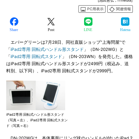
[池田憲弘，ITmedia]
PC用表示
関連情報
Share
Post
LINE
Hatena
エバーグリーンは7月28日、同社直販ショップ“上海問屋”で
「
iPad2専用 回転式ハンドル形スタンド
」（DN-202WG）と
「
iPad2専用 回転式スタンド
」（DN-203WN）を発売した。価格
はiPad2専用 回転式ハンドル形スタンドが2499円（税込み、送
料別、以下同）、iPad2専用 回転式スタンドが2999円。
iPad2専用 回転式ハンドル形スタンド
（写真＝左）、iPad2専用 回転式スタン
ド（写真＝右）
DN-202WGは、本体裏面にリング状のハンドルが付いたiPad 2