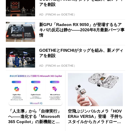
アを創設
AD（FINCHI on GOETHE）
新GPU「Radeon RX 9050」が登場するもア
キバの反応は静か――2026年8月最新パーツ事
情
GOETHEとFINCHIがタッグを組み、新メディ
アを創設
AD（FINCHI on GOETHE）
「人主導」から「自律実行」
空飛ぶジンバルカメラ「HOV
へ――進化する「Microsoft
ERAir VERSA」登場 手持ち
365 Copilot」の新機能とエ
スタイルからカメラドローン
ージェントAIの現在地
に合体変形