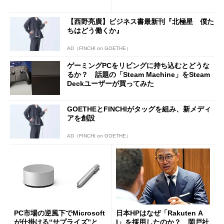
は？
ilot+ PCの“完成形”？ 外観
をじっくりとチェックしてみ
【西野亮廣】ビジネス書最新刊『北極星 僕た
た
ちはどう働くか』
AD（FINCHI on GOETHE）
ゲーミングPCをリビングに持ち込むとどうな
るか？ 話題の「Steam Machine」をSteam
Deckユーザーが買ってみた
GOETHEとFINCHIがタッグを組み、新メディ
アを創設
AD（FINCHI on GOETHE）
PC市場の逆風下でMicrosoft
日本HPはなぜ「Rakuten A
が仕掛ける“サプライズ”と
I」を採用したのか？ 岡戸社