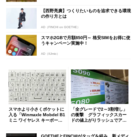
【西野亮廣】つくりたいものを追求できる環境
の作り方とは
AD（FINCHI on GOETHE）
スマホ2GBで月額850円～ 格安SIMをお得に使
うキャンペーン実施中！
AD（IIJmio）
スマホより小さくポケットに
「全グレードで2～3割増し」
入る「Winmaxle Mobdel B1
の衝撃 グラフィックスカー
ミニ ワイヤレス キーボー
ドの値上がりラッシュでアキ
ド」がセールで10％オフの37
バの購入制限が深刻化
94円に
GOETHEとFINCHIがタッグを組み、新メディ