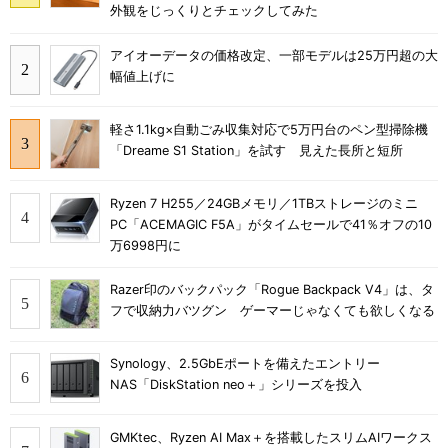
外観をじっくりとチェックしてみた
アイオーデータの価格改定、一部モデルは25万円超の大
幅値上げに
軽さ1.1kg×自動ごみ収集対応で5万円台のペン型掃除機
「Dreame S1 Station」を試す 見えた長所と短所
Ryzen 7 H255／24GBメモリ／1TBストレージのミニ
PC「ACEMAGIC F5A」がタイムセールで41％オフの10
万6998円に
Razer印のバックパック「Rogue Backpack V4」は、タ
フで収納力バツグン ゲーマーじゃなくても欲しくなる
Synology、2.5GbEポートを備えたエントリー
NAS「DiskStation neo＋」シリーズを投入
GMKtec、Ryzen AI Max＋を搭載したスリムAIワークス