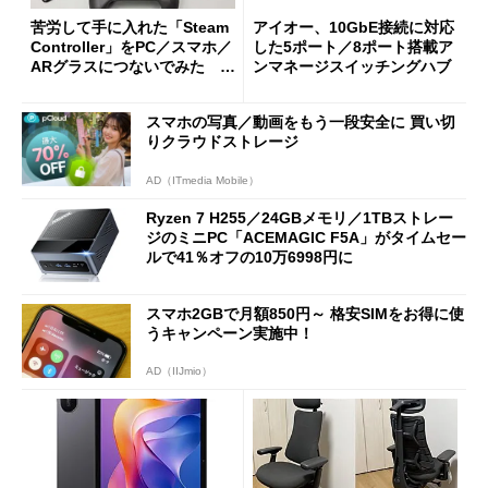
苦労して手に入れた「Steam
アイオー、10GbE接続に対応
Controller」をPC／スマホ／
した5ポート／8ポート搭載ア
ARグラスにつないでみた ゲ
ンマネージスイッチングハブ
ーム体験や実用性は？
スマホの写真／動画をもう一段安全に 買い切
りクラウドストレージ
AD（ITmedia Mobile）
Ryzen 7 H255／24GBメモリ／1TBストレー
ジのミニPC「ACEMAGIC F5A」がタイムセー
ルで41％オフの10万6998円に
スマホ2GBで月額850円～ 格安SIMをお得に使
うキャンペーン実施中！
AD（IIJmio）