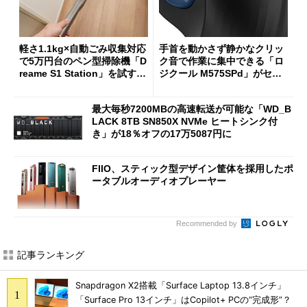
軽さ1.1kg×自動ごみ収集対応
手首を動かさず静かなクリッ
で5万円台のペン型掃除機「D
ク音で作業に集中できる「ロ
reame S1 Station」を試す
ジクール M575SPd」がセー
見えた長所と短所
ルで33％オフの5280円に
最大毎秒7200MBの高速転送が可能な「WD_B
LACK 8TB SN850X NVMe ヒートシンク付
き」が18％オフの17万5087円に
FIIO、スティック型デザイン筐体を採用したポ
ータブルオーディオプレーヤー
Recommended by
記事ランキング
Snapdragon X2搭載「Surface Laptop 13.8インチ」
「Surface Pro 13インチ」はCopilot+ PCの“完成形”？