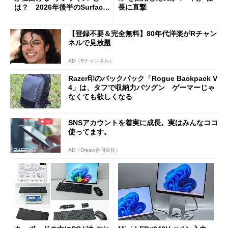
は？ 2026年後半のSurface
長に直撃
新製品を予想する
【登録不要＆完全無料】80年代洋楽がRチャン
ネルで見放題
AD（Rチャンネル）
Razer印のバックパック「Rogue Backpack V
4」は、タフで収納力バツグン ゲーマーじゃ
なくても欲しくなる
SNSアカウントを着実に成長。実はみんなココ
使ってます。
AD（Dreaw合同会社）