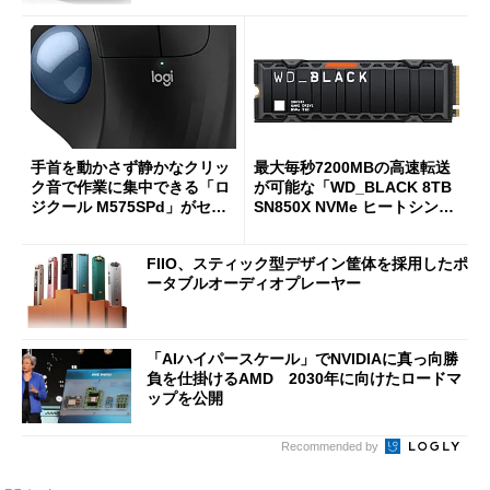
手首を動かさず静かなクリッ
最大毎秒7200MBの高速転送
ク音で作業に集中できる「ロ
が可能な「WD_BLACK 8TB
ジクール M575SPd」がセー
SN850X NVMe ヒートシンク
ルで33％オフの5280円に
付き」が18％オフの17万508
7円に
FIIO、スティック型デザイン筐体を採用したポ
ータブルオーディオプレーヤー
「AIハイパースケール」でNVIDIAに真っ向勝
負を仕掛けるAMD 2030年に向けたロードマ
ップを公開
Recommended by