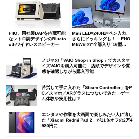
FIIO、同社製DAPを内蔵可能
Mini LED×240Hz×ペン入力、
なレトロ調デザインのBlueto
さらにドッキングも！ EHO
othワイヤレススピーカー
MEWEIの"全部入り"16型モ
バイルディスプレイ「TM-16
0PW」徹底レビュー
ノジマの「VAIO Shop in Shop」でカスタマ
イズVAIOを購入可能に 店頭でデザインや質
感を確認しながら購入可能
苦労して手に入れた「Steam Controller」をP
C／スマホ／ARグラスにつないでみた ゲー
ム体験や実用性は？
エンタメや作業を大画面で楽しみたい人に適し
た「Xiaomi Redmi Pad 2」が11％オフの2万4
980円に