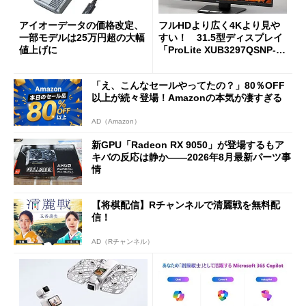
アイオーデータの価格改定、
フルHDより広く4Kより見や
一部モデルは25万円超の大幅
すい！ 31.5型ディスプレイ
値上げに
「ProLite XUB3297QSNP-B
1J」がテレワークにピッタリ
な理由
「え、こんなセールやってたの？」80％OFF
以上が続々登場！Amazonの本気が凄すぎる
AD（Amazon）
新GPU「Radeon RX 9050」が登場するもア
キバの反応は静か――2026年8月最新パーツ事
情
【将棋配信】Rチャンネルで清麗戦を無料配
信！
AD（Rチャンネル）