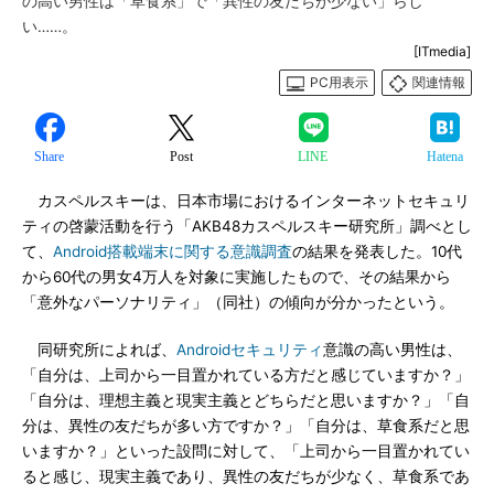
の高い男性は「草食系」で「異性の友だちが少ない」らし
い……。
[ITmedia]
PC用表示
関連情報
Share
Post
LINE
Hatena
カスペルスキーは、日本市場におけるインターネットセキュリ
ティの啓蒙活動を行う「AKB48カスペルスキー研究所」調べとし
て、
Android搭載端末に関する意識調査
の結果を発表した。10代
から60代の男女4万人を対象に実施したもので、その結果から
「意外なパーソナリティ」（同社）の傾向が分かったという。
同研究所によれば、
Androidセキュリティ
意識の高い男性は、
「自分は、上司から一目置かれている方だと感じていますか？」
「自分は、理想主義と現実主義とどちらだと思いますか？」「自
分は、異性の友だちが多い方ですか？」「自分は、草食系だと思
いますか？」といった設問に対して、「上司から一目置かれてい
ると感じ、現実主義であり、異性の友だちが少なく、草食系であ