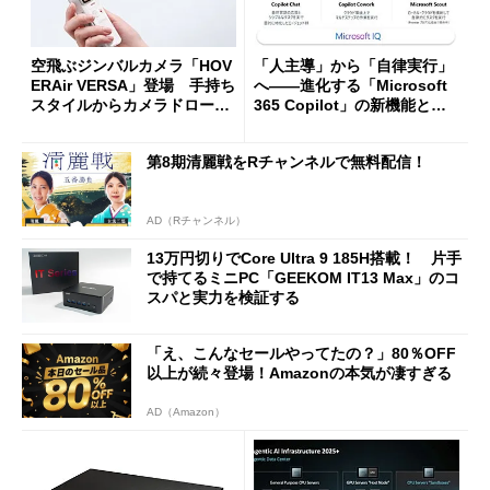
空飛ぶジンバルカメラ「HOV
「人主導」から「自律実行」
ERAir VERSA」登場 手持ち
へ――進化する「Microsoft
スタイルからカメラドローン
365 Copilot」の新機能とエ
に合体変形
ージェントAIの現在地
第8期清麗戦をRチャンネルで無料配信！
AD（Rチャンネル）
13万円切りでCore Ultra 9 185H搭載！ 片手
で持てるミニPC「GEEKOM IT13 Max」のコ
スパと実力を検証する
「え、こんなセールやってたの？」80％OFF
以上が続々登場！Amazonの本気が凄すぎる
AD（Amazon）