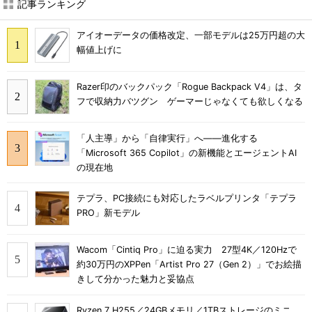
記事ランキング
アイオーデータの価格改定、一部モデルは25万円超の大
幅値上げに
Razer印のバックパック「Rogue Backpack V4」は、タ
フで収納力バツグン ゲーマーじゃなくても欲しくなる
「人主導」から「自律実行」へ――進化する
「Microsoft 365 Copilot」の新機能とエージェントAI
の現在地
テプラ、PC接続にも対応したラベルプリンタ「テプラ
PRO」新モデル
Wacom「Cintiq Pro」に迫る実力 27型4K／120Hzで
約30万円のXPPen「Artist Pro 27（Gen 2）」でお絵描
きして分かった魅力と妥協点
Ryzen 7 H255／24GBメモリ／1TBストレージのミニ