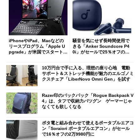
iPhoneやiPad、Macなどの
騒音を気にせず長時間使用で
リースプログラム「Apple U
きる「Anker Soundcore P4
pgrade」が米国でスタート／
0i」がセールで25％オフの59
Bluetooth LEの新規格「Blu
90円に
etooth High Data Throughp
10万円台で手に入る、理想の座り心地 電動
ut」が明...
サポート＆ストレッチ機能が魅力のエルゴノミ
クスチェア「LiberNovo Omni Gen」を試す
Razer印のバックパック「Rogue Backpack V
4」は、タフで収納力バツグン ゲーマーじゃ
なくても欲しくなる
ポタ電と組み合わせて使えるポータブルエアコ
ン「Soraiori ポータブルエアコン」がセール
で16％オフの2万9980円に