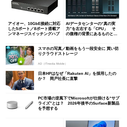
アイオー、10GbE接続に対応
AIデータセンターの“真の実
した5ポート／8ポート搭載ア
力”を左右する「CPU」 そ
ンマネージスイッチングハブ
の復権の背景にあるものと
は？
スマホの写真／動画をもう一段安全に 買い切
りクラウドストレージ
AD（ITmedia Mobile）
日本HPはなぜ「Rakuten AI」を採用したの
か？ 岡戸社長に直撃
PC市場の逆風下でMicrosoftが仕掛ける“サプ
ライズ”とは？ 2026年後半のSurface新製品
を予想する