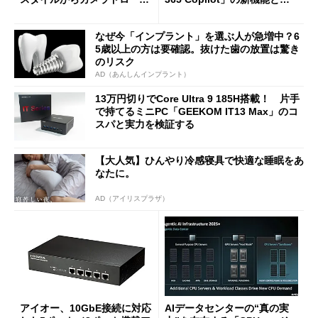
に合体変形
ージェントAIの現在地
なぜ今「インプラント」を選ぶ人が急増中？6
5歳以上の方は要確認。抜けた歯の放置は驚き
のリスク
AD（あんしんインプラント）
13万円切りでCore Ultra 9 185H搭載！ 片手
で持てるミニPC「GEEKOM IT13 Max」のコ
スパと実力を検証する
【大人気】ひんやり冷感寝具で快適な睡眠をあ
なたに。
AD（アイリスプラザ）
アイオー、10GbE接続に対応
AIデータセンターの“真の実