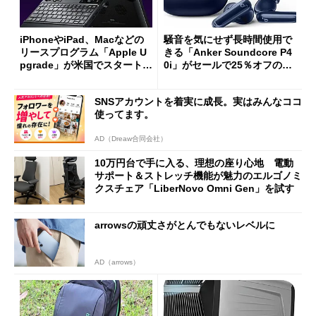
iPhoneやiPad、Macなどの
騒音を気にせず長時間使用で
リースプログラム「Apple U
きる「Anker Soundcore P4
pgrade」が米国でスタート／
0i」がセールで25％オフの59
Bluetooth LEの新規格「Blu
90円に
etooth High Data Throughp
SNSアカウントを着実に成長。実はみんなココ
ut」が明...
使ってます。
AD（Dreaw合同会社）
10万円台で手に入る、理想の座り心地 電動
サポート＆ストレッチ機能が魅力のエルゴノミ
クスチェア「LiberNovo Omni Gen」を試す
arrowsの頑丈さがとんでもないレベルに
AD（arrows）