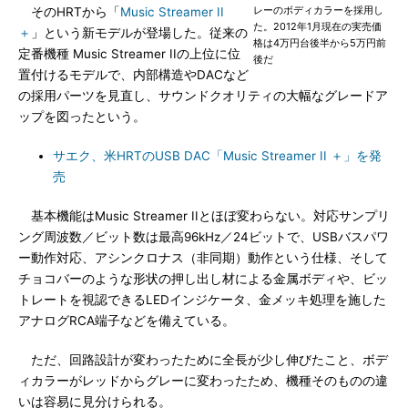
レーのボディカラーを採用し
そのHRTから「
Music Streamer II
た。2012年1月現在の実売価
＋
」という新モデルが登場した。従来の
格は4万円台後半から5万円前
定番機種 Music Streamer IIの上位に位
後だ
置付けるモデルで、内部構造やDACなど
の採用パーツを見直し、サウンドクオリティの大幅なグレードア
ップを図ったという。
サエク、米HRTのUSB DAC「Music Streamer II ＋」を発
売
基本機能はMusic Streamer IIとほぼ変わらない。対応サンプリ
ング周波数／ビット数は最高96kHz／24ビットで、USBバスパワ
ー動作対応、アシンクロナス（非同期）動作という仕様、そして
チョコバーのような形状の押し出し材による金属ボディや、ビッ
トレートを視認できるLEDインジケータ、金メッキ処理を施した
アナログRCA端子などを備えている。
ただ、回路設計が変わったために全長が少し伸びたこと、ボデ
ィカラーがレッドからグレーに変わったため、機種そのものの違
いは容易に見分けられる。