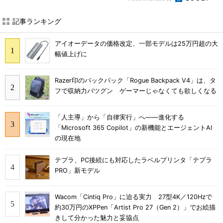
記事ランキング
アイオーデータの価格改定、一部モデルは25万円超の大
幅値上げに
Razer印のバックパック「Rogue Backpack V4」は、タ
フで収納力バツグン ゲーマーじゃなくても欲しくなる
「人主導」から「自律実行」へ――進化する
「Microsoft 365 Copilot」の新機能とエージェントAI
の現在地
テプラ、PC接続にも対応したラベルプリンタ「テプラ
PRO」新モデル
Wacom「Cintiq Pro」に迫る実力 27型4K／120Hzで
約30万円のXPPen「Artist Pro 27（Gen 2）」でお絵描
きして分かった魅力と妥協点