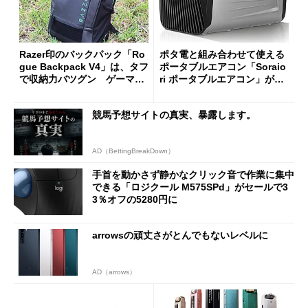
Razer印のバックパック「Ro
ポタ電と組み合わせて使える
gue Backpack V4」は、タフ
ポータブルエアコン「Soraio
で収納力バツグン ゲーマー
ri ポータブルエアコン」がセ
じゃなくても欲しくなる
ールで16％オフの2万9980円
に
競馬予想サイトの真実、暴露します。
AD（BettingBreakDown）
手首を動かさず静かなクリック音で作業に集中
できる「ロジクール M575SPd」がセールで3
3％オフの5280円に
arrowsの頑丈さがとんでもないレベルに
AD（arrows）