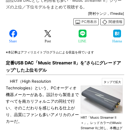
品位USB DACとして利用者も多い「Music Streamer II」シリー
ズの上位／下位モデルをまとめて視聴する。
[野村ケンジ，ITmedia]
PC用表示
関連情報
Share
Post
LINE
Hatena
※本記事はアフィリエイトプログラムによる収益を得ています
定番USB DAC「Music Streamer II」を“さらにグレードア
ップ”した上位モデル
HRT（High Resolution
Technologies）という、PCオーディオ
機器メーカーがある。設計から製造まで
すべてを南カリフォルニアの同社で行
い、そのこだわりを感じられる仕上が
り、品質にファンも多いアメリカのメー
HRT「Music Streamer II
カーだ。
＋」。レッドカラーのMusic
Streamer IIに対し、本機はグ