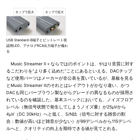
USB Standard-B端子とビットレート視
認用LED、アナログRCA出力端子が備わ
る
Music Streamer II＋ならではのポイントは、やはり音質に対す
るこだわりを“より多く込めた”ことにあるといえる。DACチップ
など使用パーツはメーカーが非公表を貫いているが、基板を見る
とMusic Streamer IIのそれとはレイアウトがかなり違い、かつ
DACも同じバーブラウン製ながらグレードの異なるものが採用さ
れているのを確認した。基本スペックにおいても、ノイズフロア
レベル（無信号状態で発生してしまうノイズ量）が25μVから
4μV（DC 30kHz）へと低く、S/N比（信号に対する雑音の割
合：数値が高いほど雑音が少ない）が99デシベルから115デシベ
ルへと、クオリティの向上を期待できる値が見てとれる。