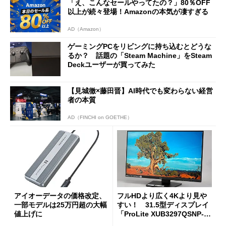
「え、こんなセールやってたの？」80％OFF
以上が続々登場！Amazonの本気が凄すぎる
AD（Amazon）
ゲーミングPCをリビングに持ち込むとどうな
るか？ 話題の「Steam Machine」をSteam
Deckユーザーが買ってみた
【見城徹×藤田晋】AI時代でも変わらない経営
者の本質
AD（FINCHI on GOETHE）
アイオーデータの価格改定、
フルHDより広く4Kより見や
一部モデルは25万円超の大幅
すい！ 31.5型ディスプレイ
値上げに
「ProLite XUB3297QSNP-B
1J」がテレワークにピッタリ