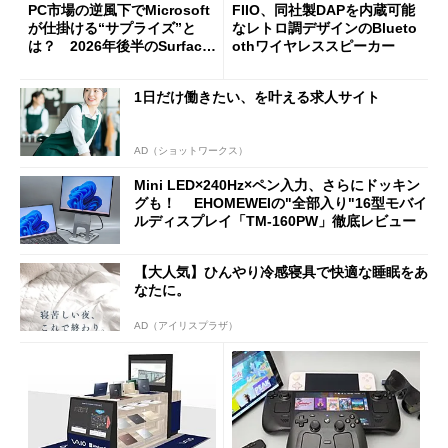
PC市場の逆風下でMicrosoft
FIIO、同社製DAPを内蔵可能
が仕掛ける“サプライズ”と
なレトロ調デザインのBlueto
は？ 2026年後半のSurface
othワイヤレススピーカー
新製品を予想する
1日だけ働きたい、を叶える求人サイト
AD（ショットワークス）
Mini LED×240Hz×ペン入力、さらにドッキン
グも！ EHOMEWEIの"全部入り"16型モバイ
ルディスプレイ「TM-160PW」徹底レビュー
【大人気】ひんやり冷感寝具で快適な睡眠をあ
なたに。
AD（アイリスプラザ）