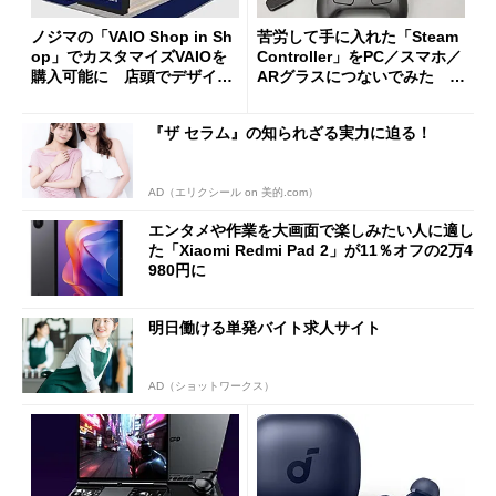
ノジマの「VAIO Shop in Sh
苦労して手に入れた「Steam
op」でカスタマイズVAIOを
Controller」をPC／スマホ／
購入可能に 店頭でデザイン
ARグラスにつないでみた ゲ
や質感を確認しながら購入可
ーム体験や実用性は？
能
『ザ セラム』の知られざる実力に迫る！
AD（エリクシール on 美的.com）
エンタメや作業を大画面で楽しみたい人に適し
た「Xiaomi Redmi Pad 2」が11％オフの2万4
980円に
明日働ける単発バイト求人サイト
AD（ショットワークス）