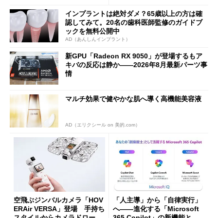
な理由
インプラントは絶対ダメ？65歳以上の方は確
認してみて。20名の歯科医師監修のガイドブ
ックを無料公開中
AD（あんしんインプラント）
新GPU「Radeon RX 9050」が登場するもア
キバの反応は静か――2026年8月最新パーツ事
情
マルチ効果で健やかな肌へ導く高機能美容液
AD（エリクシール on 美的.com）
空飛ぶジンバルカメラ「HOV
「人主導」から「自律実行」
ERAir VERSA」登場 手持ち
へ――進化する「Microsoft
スタイルからカメラドローン
365 Copilot」の新機能とエ