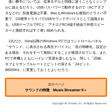
使い勝手については、従来モデルと同様に迷うことなくシンプ
ルに扱えるだろう。USBバスパワーで動作するので（ACアダプ
タなどの）別途電源は不要、MacもWindowsも個別のドライバ不
要で、OS標準ドライバでUSBサウンドデバイスとして認識され
る。USBケーブルでPCと、アナログRCA端子経由で外部スピー
カーと接続すればすぐ使い始められる。
2点だけ、Vista以降のWindows PCではコントロールパネル
「サウンド」に表示される再生デバイスに「音の明瞭化」設定が
ある場合、それをすべて無効にすることが推奨されている。また
PCで本機とともにハイレゾ音源を楽しむなら、同じく「詳細」
タブよりサンプルレートとビットの深さを「24ビット、
96000Hz」に変更しておくとよいだろう。
サウンドの特徴 Music Streamer II＋
Copyright © ITmedia, Inc. All Rights Reserved.