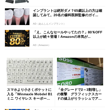
インプラントは絶対ダメ？65歳以上の方は確
認してみて。20名の歯科医師監修のガイ...
AD（あんしんインプラント）
「え、こんなセールやってたの？」80％OFF
以上が続々登場！Amazonの本気が...
AD（Amazon）
スマホより小さくポケットに
「全グレードで2～3割増し」
入る「Winmaxle Mobdel B1
の衝撃 グラフィックスカー
ミニ ワイヤレス キーボー
ドの値上がりラッシュでアキ
ド」がセールで10％オフの37
バの購入制限が深刻化
94円に