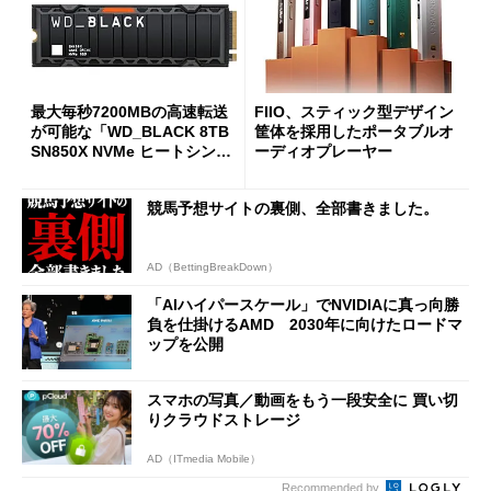
最大毎秒7200MBの高速転送
FIIO、スティック型デザイン
が可能な「WD_BLACK 8TB
筐体を採用したポータブルオ
SN850X NVMe ヒートシンク
ーディオプレーヤー
付き」が18％オフの17万508
7円に
競馬予想サイトの裏側、全部書きました。
AD（BettingBreakDown）
「AIハイパースケール」でNVIDIAに真っ向勝
負を仕掛けるAMD 2030年に向けたロードマ
ップを公開
スマホの写真／動画をもう一段安全に 買い切
りクラウドストレージ
AD（ITmedia Mobile）
Recommended by