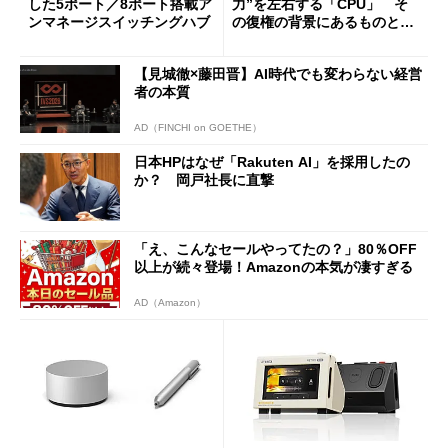
した5ポート／8ポート搭載ア
力”を左右する「CPU」 そ
ンマネージスイッチングハブ
の復権の背景にあるものと
は？
【見城徹×藤田晋】AI時代でも変わらない経営
者の本質
AD（FINCHI on GOETHE）
日本HPはなぜ「Rakuten AI」を採用したの
か？ 岡戸社長に直撃
「え、こんなセールやってたの？」80％OFF
以上が続々登場！Amazonの本気が凄すぎる
AD（Amazon）