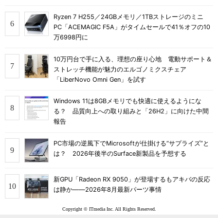
Ryzen 7 H255／24GBメモリ／1TBストレージのミニ
PC「ACEMAGIC F5A」がタイムセールで41％オフの10
万6998円に
10万円台で手に入る、理想の座り心地 電動サポート＆
ストレッチ機能が魅力のエルゴノミクスチェア
「LiberNovo Omni Gen」を試す
Windows 11は8GBメモリでも快適に使えるようにな
る？ 品質向上への取り組みと「26H2」に向けた中間
報告
PC市場の逆風下でMicrosoftが仕掛ける“サプライズ”と
は？ 2026年後半のSurface新製品を予想する
新GPU「Radeon RX 9050」が登場するもアキバの反応
は静か――2026年8月最新パーツ事情
Copyright © ITmedia Inc. All Rights Reserved.