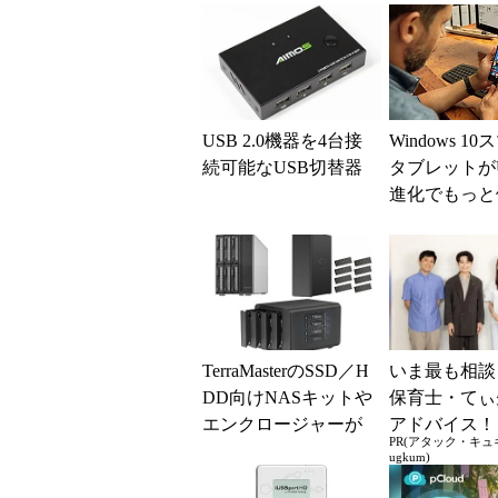
USB 2.0機器を4台接
Windows 1
続可能なUSB切替器
タブレットが
進化でもっと
――Dual Rol
-...
TerraMasterのSSD／H
いま最も相談
DD向けNASキットや
保育士・てぃ
エンクロージャーが
アドバイス！
PR(アタック・キュ
お得
の“おてつだ
ugkum)
どんな声かけ