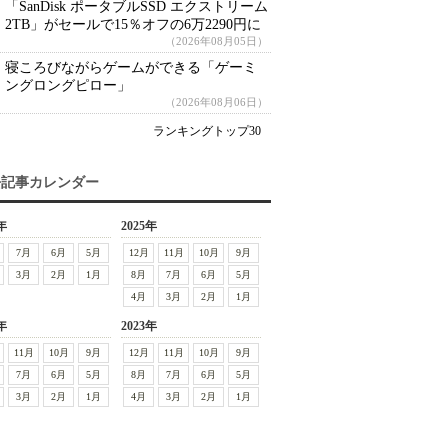
「SanDisk ポータブルSSD エクストリーム
2TB」がセールで15％オフの6万2290円に
（2026年08月05日）
寝ころびながらゲームができる「ゲーミ
ングロングピロー」
（2026年08月06日）
ランキングトップ30
去記事カレンダー
年
2025年
7月
6月
5月
12月
11月
10月
9月
3月
2月
1月
8月
7月
6月
5月
4月
3月
2月
1月
年
2023年
11月
10月
9月
12月
11月
10月
9月
7月
6月
5月
8月
7月
6月
5月
3月
2月
1月
4月
3月
2月
1月