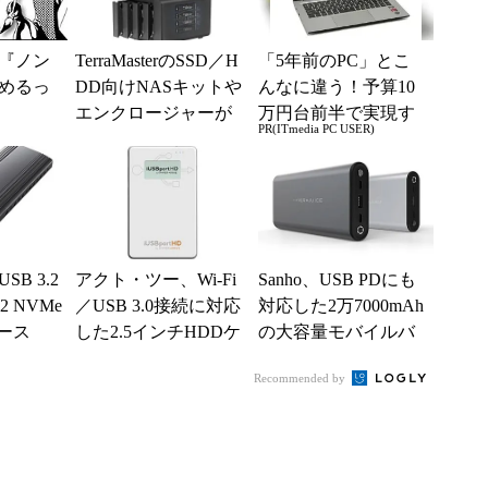
『ノン
TerraMasterのSSD／H
「5年前のPC」とこ
めるっ
DD向けNASキットや
んなに違う！予算10
エンクロージャーが
万円台前半で実現す
PR(ITmedia PC USER)
お得
る快適PCライフ
B 3.2
アクト・ツー、Wi-Fi
Sanho、USB PDにも
 NVMe
／USB 3.0接続に対応
対応した2万7000mAh
ース
した2.5インチHDDケ
の大容量モバイルバ
ース「iUSBport H...
ッテリー
Recommended by