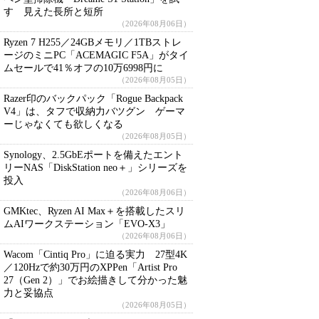
す 見えた長所と短所
（2026年08月06日）
Ryzen 7 H255／24GBメモリ／1TBストレ
ージのミニPC「ACEMAGIC F5A」がタイ
ムセールで41％オフの10万6998円に
（2026年08月05日）
Razer印のバックパック「Rogue Backpack
V4」は、タフで収納力バツグン ゲーマ
ーじゃなくても欲しくなる
（2026年08月05日）
Synology、2.5GbEポートを備えたエント
リーNAS「DiskStation neo＋」シリーズを
投入
（2026年08月06日）
GMKtec、Ryzen AI Max＋を搭載したスリ
ムAIワークステーション「EVO-X3」
（2026年08月06日）
Wacom「Cintiq Pro」に迫る実力 27型4K
／120Hzで約30万円のXPPen「Artist Pro
27（Gen 2）」でお絵描きして分かった魅
力と妥協点
（2026年08月05日）