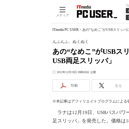
S
メディア
ITmedia PC USER
>
あの“なめこ”がUSBスリッ
んふんふ、ぬくぬく
あの“なめこ”がUSB
USB両足スリッパ」
2012年12月19日 09時30分 公開
印刷
見る
※本記事はアフィリエイトプログラムによる
ラナは12月19日、USBバスパワ
足スリッパ」を発売した。価格は1