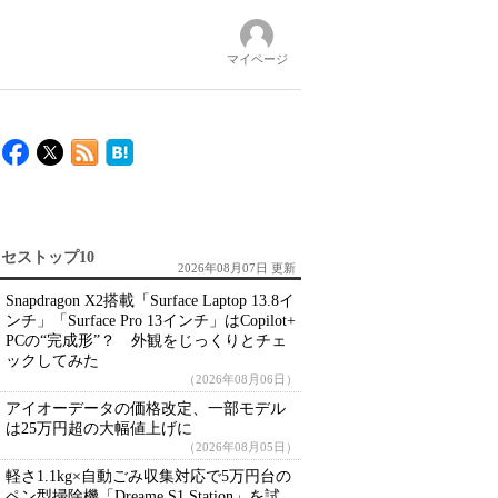
マイページ
セストップ10
2026年08月07日 更新
Snapdragon X2搭載「Surface Laptop 13.8イ
ンチ」「Surface Pro 13インチ」はCopilot+
PCの“完成形”？ 外観をじっくりとチェ
ックしてみた
（2026年08月06日）
アイオーデータの価格改定、一部モデル
は25万円超の大幅値上げに
（2026年08月05日）
軽さ1.1kg×自動ごみ収集対応で5万円台の
ペン型掃除機「Dreame S1 Station」を試