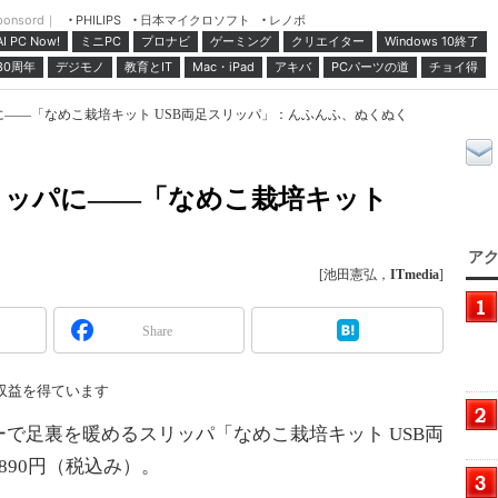
ponsord｜
日本マイクロソフト
レノボ
PHILIPS
ミニPC
プロナビ
ゲーミング
クリエイター
Windows 10終了
AI PC Now!
30周年
デジモノ
教育とIT
Mac・iPad
アキバ
PCパーツの道
チョイ得
パに――「なめこ栽培キット USB両足スリッパ」：んふんふ、ぬくぬく
スリッパに――「なめこ栽培キット
アク
[池田憲弘，
ITmedia
]
Share
収益を得ています
ーで足裏を暖めるスリッパ「なめこ栽培キット USB両
890円（税込み）。