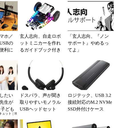
0スマホ／
玄人志向、自走ロボ
「玄人志向、『ノン
USBの
ットミニカーを作れ
サポート』やめるっ
便利に
るガイドブック付き
てよ」
e＋Type
工作キット
したい
ドスパラ、声が聞き
ロジテック、USB 3.2
先生が
取りやすいモノラル
接続対応のM.2 NVMe
 子ども
USBヘッドセット
SSD外付けケース
キュット｜H
い”に、
テレワーク利用にも
をすれ
好適