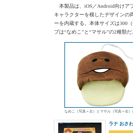
本製品は、iOS／Android向けア
キャラクターを模したデザインの両
ーを内蔵する。本体サイズは300（
プは“なめこ”と“マサル”の2種類だ
なめこ（写真＝左）とマサル（写真＝右）
ラナ おさ