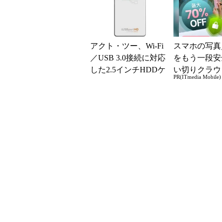
ばいい...
アクト・ツー、Wi-Fi
スマホの写真
／USB 3.0接続に対応
をもう一段安
した2.5インチHDDケ
い切りクラウ
PR(ITmedia Mobile)
ース「iUSBport H...
レージ