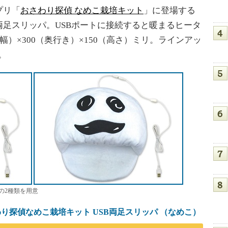
プリ「
おさわり探偵 なめこ栽培キット
」に登場する
足スリッパ。USBポートに接続すると暖まるヒータ
幅）×300（奥行き）×150（高さ）ミリ。ラインアッ
。
の2種類を用意
わり探偵なめこ栽培キット USB両足スリッパ （なめこ）