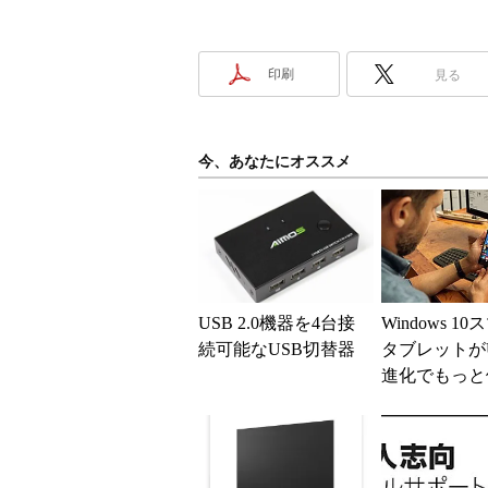
印刷
見る
今、あなたにオススメ
USB 2.0機器を4台接
Windows 1
続可能なUSB切替器
タブレットが
進化でもっと
――Dual Rol
-...