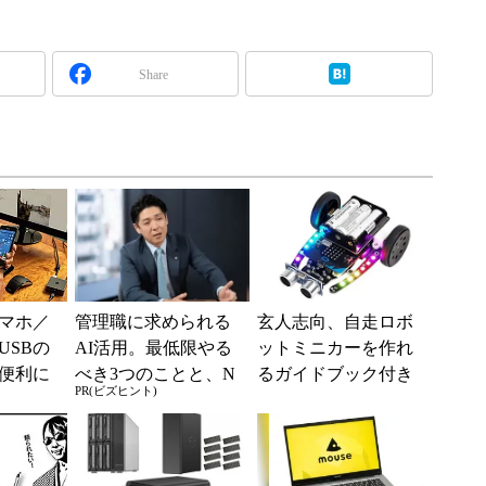
Share
0スマホ／
管理職に求められる
玄人志向、自走ロボ
USBの
AI活用。最低限やる
ットミニカーを作れ
便利に
べき3つのことと、N
るガイドブック付き
PR(ビズヒント)
e＋Type
Gな自己認識
工作キット