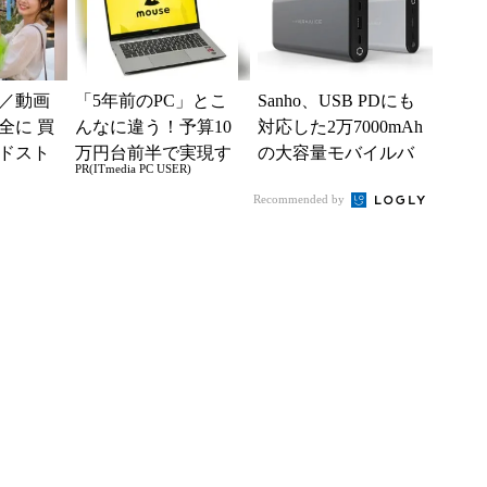
／動画
「5年前のPC」とこ
Sanho、USB PDにも
全に 買
んなに違う！予算10
対応した2万7000mAh
ドスト
万円台前半で実現す
の大容量モバイルバ
PR(ITmedia PC USER)
る快適PCライフ
ッテリー
Recommended by