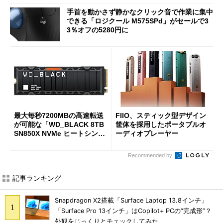
手首を動かさず静かなクリック音で作業に集中
できる「ロジクール M575SPd」がセールで3
3％オフの5280円に
最大毎秒7200MBの高速転送
FIIO、スティック型デザイン
が可能な「WD_BLACK 8TB
筐体を採用したポータブルオ
SN850X NVMe ヒートシンク
ーディオプレーヤー
付き」が18％オフの17万508
7円に
Recommended by
記事ランキング
Snapdragon X2搭載「Surface Laptop 13.8インチ」
「Surface Pro 13インチ」はCopilot+ PCの“完成形”？
外観をじっくりとチェックしてみた