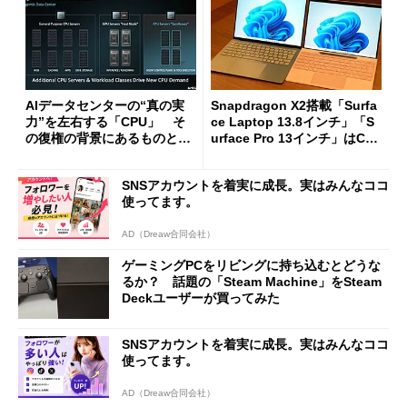
AIデータセンターの“真の実
Snapdragon X2搭載「Surfa
力”を左右する「CPU」 そ
ce Laptop 13.8インチ」「S
の復権の背景にあるものと
urface Pro 13インチ」はCop
は？
ilot+ PCの“完成形”？ 外観
をじっくりとチェックしてみ
SNSアカウントを着実に成長。実はみんなココ
た
使ってます。
AD（Dreaw合同会社）
ゲーミングPCをリビングに持ち込むとどうな
るか？ 話題の「Steam Machine」をSteam
Deckユーザーが買ってみた
SNSアカウントを着実に成長。実はみんなココ
使ってます。
AD（Dreaw合同会社）