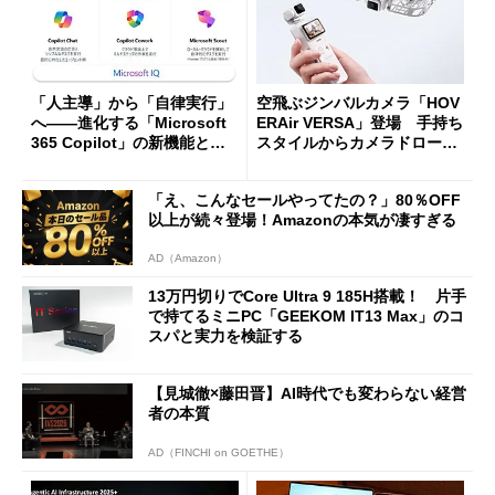
「人主導」から「自律実行」
空飛ぶジンバルカメラ「HOV
へ――進化する「Microsoft
ERAir VERSA」登場 手持ち
365 Copilot」の新機能とエ
スタイルからカメラドローン
ージェントAIの現在地
に合体変形
「え、こんなセールやってたの？」80％OFF
以上が続々登場！Amazonの本気が凄すぎる
AD（Amazon）
13万円切りでCore Ultra 9 185H搭載！ 片手
で持てるミニPC「GEEKOM IT13 Max」のコ
スパと実力を検証する
【見城徹×藤田晋】AI時代でも変わらない経営
者の本質
AD（FINCHI on GOETHE）