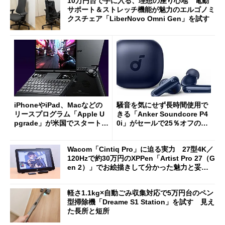
10万円台で手に入る、理想の座り心地 電動
サポート＆ストレッチ機能が魅力のエルゴノミ
クスチェア「LiberNovo Omni Gen」を試す
iPhoneやiPad、Macなどの
騒音を気にせず長時間使用で
リースプログラム「Apple U
きる「Anker Soundcore P4
pgrade」が米国でスタート／
0i」がセールで25％オフの59
Bluetooth LEの新規格「Blu
90円に
etooth High Data Throughp
Wacom「Cintiq Pro」に迫る実力 27型4K／
ut」が明...
120Hzで約30万円のXPPen「Artist Pro 27（G
en 2）」でお絵描きして分かった魅力と妥協
点
軽さ1.1kg×自動ごみ収集対応で5万円台のペン
型掃除機「Dreame S1 Station」を試す 見え
た長所と短所