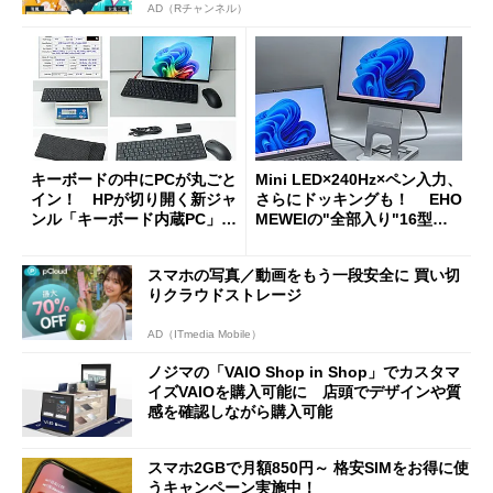
AD（Rチャンネル）
キーボードの中にPCが丸ごと
Mini LED×240Hz×ペン入力、
イン！ HPが切り開く新ジャ
さらにドッキングも！ EHO
ンル「キーボード内蔵PC」の
MEWEIの"全部入り"16型モ
使い勝手を徹底検証
バイルディスプレイ「TM-16
0PW」徹底レビュー
スマホの写真／動画をもう一段安全に 買い切
りクラウドストレージ
AD（ITmedia Mobile）
ノジマの「VAIO Shop in Shop」でカスタマ
イズVAIOを購入可能に 店頭でデザインや質
感を確認しながら購入可能
スマホ2GBで月額850円～ 格安SIMをお得に使
うキャンペーン実施中！