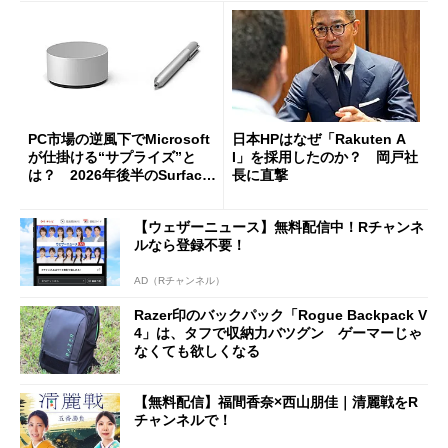
PC市場の逆風下でMicrosoft
日本HPはなぜ「Rakuten A
が仕掛ける“サプライズ”と
I」を採用したのか？ 岡戸社
は？ 2026年後半のSurface
長に直撃
新製品を予想する
【ウェザーニュース】無料配信中！Rチャンネ
ルなら登録不要！
AD（Rチャンネル）
Razer印のバックパック「Rogue Backpack V
4」は、タフで収納力バツグン ゲーマーじゃ
なくても欲しくなる
【無料配信】福間香奈×西山朋佳｜清麗戦をR
チャンネルで！