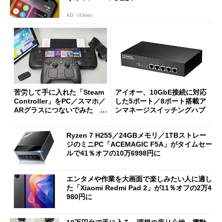
AD（IIJmio）
苦労して手に入れた「Steam
アイオー、10GbE接続に対応
Controller」をPC／スマホ／
した5ポート／8ポート搭載ア
ARグラスにつないでみた ゲ
ンマネージスイッチングハブ
ーム体験や実用性は？
Ryzen 7 H255／24GBメモリ／1TBストレー
ジのミニPC「ACEMAGIC F5A」がタイムセー
ルで41％オフの10万6998円に
エンタメや作業を大画面で楽しみたい人に適し
た「Xiaomi Redmi Pad 2」が11％オフの2万4
980円に