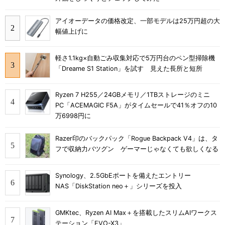
アイオーデータの価格改定、一部モデルは25万円超の大
幅値上げに
軽さ1.1kg×自動ごみ収集対応で5万円台のペン型掃除機
「Dreame S1 Station」を試す 見えた長所と短所
Ryzen 7 H255／24GBメモリ／1TBストレージのミニ
PC「ACEMAGIC F5A」がタイムセールで41％オフの10
万6998円に
Razer印のバックパック「Rogue Backpack V4」は、タ
フで収納力バツグン ゲーマーじゃなくても欲しくなる
Synology、2.5GbEポートを備えたエントリー
NAS「DiskStation neo＋」シリーズを投入
GMKtec、Ryzen AI Max＋を搭載したスリムAIワークス
テーション「EVO-X3」