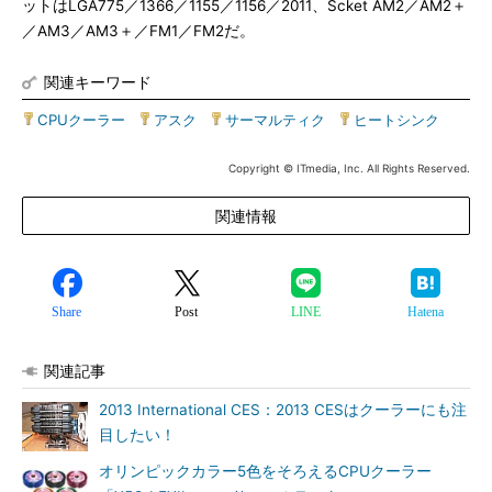
ットはLGA775／1366／1155／1156／2011、Scket AM2／AM2＋
／AM3／AM3＋／FM1／FM2だ。
関連キーワード
CPUクーラー
|
アスク
|
サーマルティク
|
ヒートシンク
Copyright © ITmedia, Inc. All Rights Reserved.
関連情報
Share
Post
LINE
Hatena
関連記事
2013 International CES：2013 CESはクーラーにも注
目したい！
オリンピックカラー5色をそろえるCPUクーラー