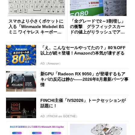
スマホより小さくポケットに
「全グレードで2～3割増し」
入る「Winmaxle Mobdel B1
の衝撃 グラフィックスカー
ミニ ワイヤレス キーボー
ドの値上がりラッシュでアキ
ド」がセールで10％オフの37
バの購入制限が深刻化
94円に
「え、こんなセールやってたの？」80％OFF
以上が続々登場！Amazonの本気が凄すぎる
AD（Amazon）
新GPU「Radeon RX 9050」が登場するもア
キバの反応は静か――2026年8月最新パーツ事
情
FINCHI主催「IVS2026」トークセッションが
話題に！
AD（FINCHI on GOETHE）