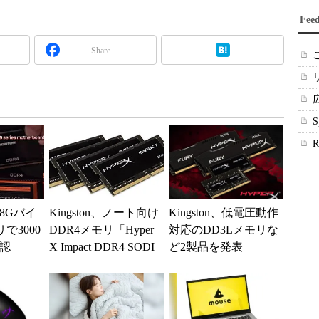
Fee
Share
128Gバイ
Kingston、ノート向け
Kingston、低電圧動作
で3000
DDR4メモリ「Hyper
対応のDD3Lメモリな
確認
X Impact DDR4 SODI
ど2製品を発表
MM」に大...