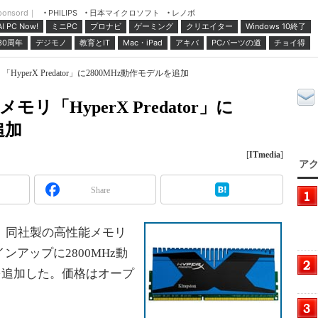
ponsord｜
日本マイクロソフト
レノボ
PHILIPS
ミニPC
プロナビ
ゲーミング
クリエイター
Windows 10終了
AI PC Now!
30周年
デジモノ
教育とIT
Mac・iPad
アキバ
PCパーツの道
チョイ得
「HyperX Predator」に2800MHz動作モデルを追加
3メモリ「HyperX Predator」に
追加
[
ITmedia
]
アク
Share
月26日、同社製の高性能メモリ
ラインアップに2800MHz動
X」を追加した。価格はオープ