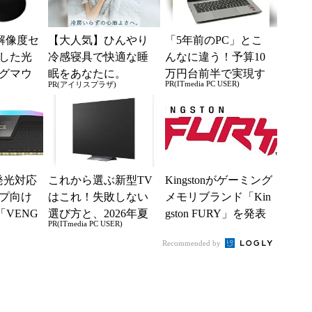
、高解像度セ
【大人気】ひんやり
「5年前のPC」とこ
した光
冷感寝具で快適な睡
んなに違う！予算10
グマウ
眠をあなたに。
万円台前半で実現す
PR(ITmedia PC USER)
PR(アイリスプラザ)
る快適PCライフ
、発光対応
これから選ぶ新型TV
Kingstonがゲーミング
プ向け
はこれ！失敗しない
メモリブランド「Kin
「VENG
選び方と、2026年夏
gston FURY」を発表
PR(ITmedia PC USER)
 DDR
の一押しモデル
Recommended by