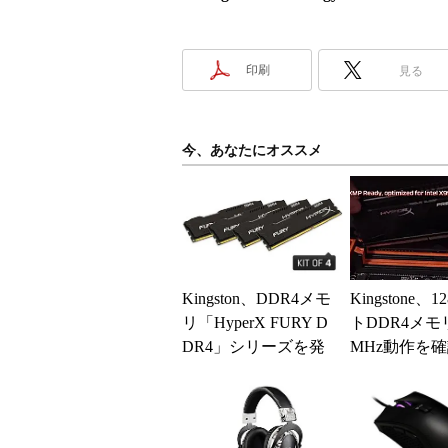
印刷
見る
今、あなたにオススメ
Kingston、DDR4メモ
Kingstone、
リ「HyperX FURY D
トDDR4メモリ
DR4」シリーズを発
MHz動作を
表