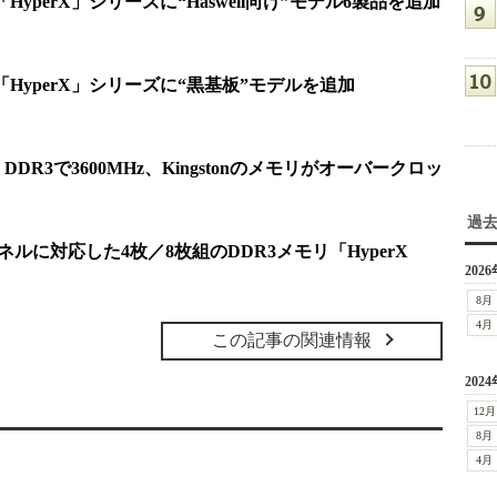
リ「HyperX」シリーズに“Haswell向け”モデル6製品を追加
モリ「HyperX」シリーズに“黒基板”モデルを追加
DR3で3600MHz、Kingstonのメモリがオーバークロッ
過
チャネルに対応した4枚／8枚組のDDR3メモリ「HyperX
2026
8月
4月
この記事の関連情報
2024
12月
8月
4月