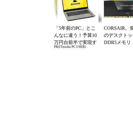
「5年前のPC」とこ
CORSAIR
んなに違う！予算10
のデスクトッ
万円台前半で実現す
DDR5メモリ
PR(ITmedia PC USER)
る快適PCライフ
EANCE RGB
5」