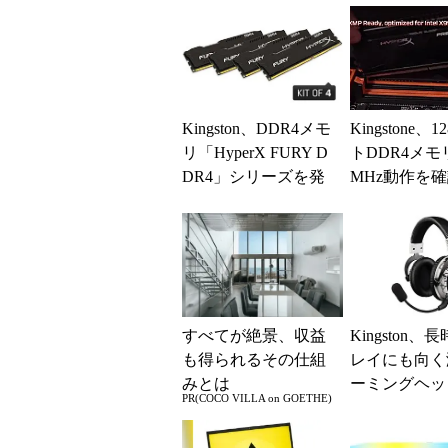
Kingston、DDR4メモ
Kingstone、
リ「HyperX FURY D
トDDR4メモリ
DR4」シリーズを発
MHz動作を
表
すべてが絶景、収益
Kingston
も得られるその仕組
レイにも向く
みとは
ーミングヘッ
PR(COCO VILLA on GOETHE)
ト「Cloud Mav 
o...