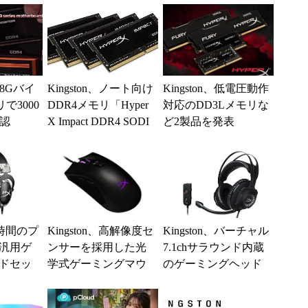
128Gバイ
Kingston、ノート向け
Kingston、低電圧動作
で3000
DDR4メモリ「Hyper
対応のDD3Lメモリな
確認
X Impact DDR4 SODI
ど2製品を発表
MM」に大...
、長時間のプ
Kingston、高解像度セ
Kingston、バーチャル
汎用ゲ
ンサーを採用した光
7.1chサラウンド内蔵
ドセッ
学式ゲーミングマウ
のゲーミングヘッド
Editi
ス
セット「Cloud Revo
l...