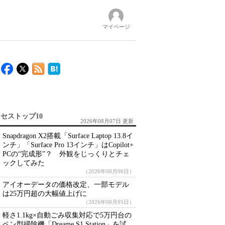
マイページ
セストップ10
2026年08月07日 更新
Snapdragon X2搭載「Surface Laptop 13.8イ
ンチ」「Surface Pro 13インチ」はCopilot+
PCの“完成形”？ 外観をじっくりとチェ
ックしてみた
（2026年08月06日）
アイオーデータの価格改定、一部モデル
は25万円超の大幅値上げに
（2026年08月05日）
軽さ1.1kg×自動ごみ収集対応で5万円台の
ペン型掃除機「Dreame S1 Station」を試