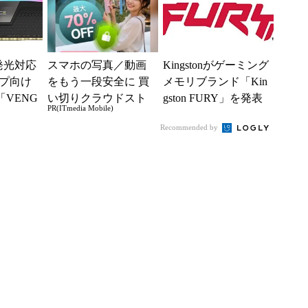
、発光対応
スマホの写真／動画
Kingstonがゲーミング
プ向け
をもう一段安全に 買
メモリブランド「Kin
「VENG
い切りクラウドスト
gston FURY」を発表
PR(ITmedia Mobile)
 DDR
レージ
Recommended by