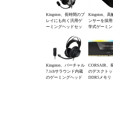
Kingston、長時間のプ
Kingston
レイにも向く汎用ゲ
ンサーを採用
ーミングヘッドセッ
学式ゲーミン
ト「Cloud Mav Editi
ス
o...
Kingston、バーチャル
CORSAIR
7.1chサラウンド内蔵
のデスクトッ
のゲーミングヘッド
DDR5メモリ
セット「Cloud Revo
EANCE RGB
l...
5」