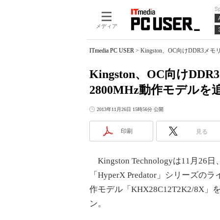
S
メディア
ITmedia PC USER
>
Kingston、OC向けDDR3メモリ
Kingston、OC向けDDR
2800MHz動作モデルを
2013年11月26日 15時56分 公開
印刷
見る
Kingston Technologyは11
「HyperX Predator」シリーズの
作モデル「KHX28C12T2K2/8
ン。