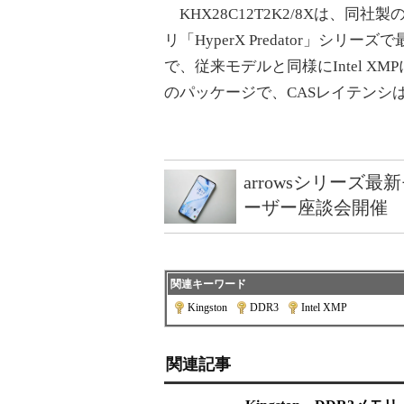
KHX28C12T2K2/8Xは、同社
リ「HyperX Predator」シリ
で、従来モデルと同様にIntel X
のパッケージで、CASレイテンシ
arrowsシリーズ
ーザー座談会開催
関連キーワード
Kingston
|
DDR3
|
Intel XMP
関連記事