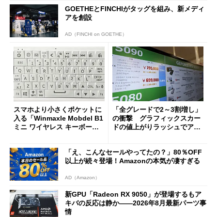
GOETHEとFINCHIがタッグを組み、新メディ
アを創設
AD（FINCHI on GOETHE）
スマホより小さくポケットに
「全グレードで2～3割増し」
入る「Winmaxle Mobdel B1
の衝撃 グラフィックスカー
ミニ ワイヤレス キーボー
ドの値上がりラッシュでアキ
ド」がセールで10％オフの37
バの購入制限が深刻化
94円に
「え、こんなセールやってたの？」80％OFF
以上が続々登場！Amazonの本気が凄すぎる
AD（Amazon）
新GPU「Radeon RX 9050」が登場するもア
キバの反応は静か――2026年8月最新パーツ事
情