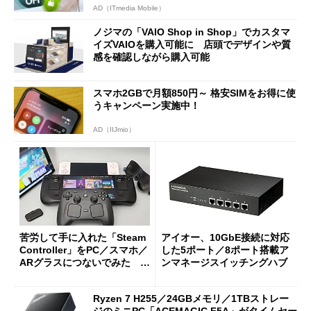
AD（ITmedia Mobile）
ノジマの「VAIO Shop in Shop」でカスタマ
イズVAIOを購入可能に 店頭でデザインや質
感を確認しながら購入可能
スマホ2GBで月額850円～ 格安SIMをお得に使
うキャンペーン実施中！
AD（IIJmio）
苦労して手に入れた「Steam
アイオー、10GbE接続に対応
Controller」をPC／スマホ／
した5ポート／8ポート搭載ア
ARグラスにつないでみた ゲ
ンマネージスイッチングハブ
ーム体験や実用性は？
Ryzen 7 H255／24GBメモリ／1TBストレー
ジのミニPC「ACEMAGIC F5A」がタイムセー