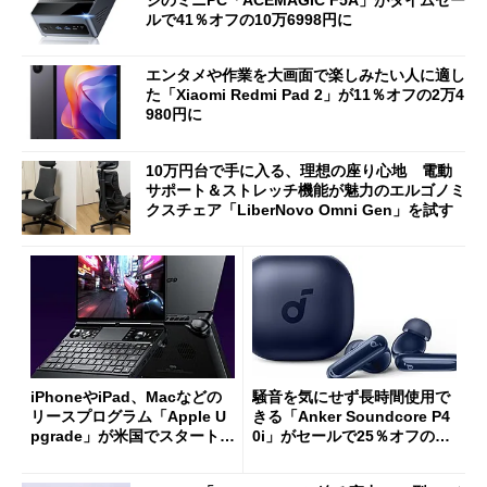
ルで41％オフの10万6998円に
エンタメや作業を大画面で楽しみたい人に適し
た「Xiaomi Redmi Pad 2」が11％オフの2万4
980円に
10万円台で手に入る、理想の座り心地 電動
サポート＆ストレッチ機能が魅力のエルゴノミ
クスチェア「LiberNovo Omni Gen」を試す
iPhoneやiPad、Macなどの
騒音を気にせず長時間使用で
リースプログラム「Apple U
きる「Anker Soundcore P4
pgrade」が米国でスタート／
0i」がセールで25％オフの59
Bluetooth LEの新規格「Blu
90円に
etooth High Data Throughp