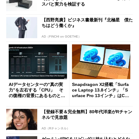
スパと実力を検証する
【西野亮廣】ビジネス書最新刊『北極星 僕た
ちはどう働くか』
AD（FINCHI on GOETHE）
AIデータセンターの“真の実
Snapdragon X2搭載「Surfa
力”を左右する「CPU」 そ
ce Laptop 13.8インチ」「S
の復権の背景にあるものと
urface Pro 13インチ」はCop
は？
ilot+ PCの“完成形”？ 外観
をじっくりとチェックしてみ
【登録不要＆完全無料】80年代洋楽がRチャン
た
ネルで見放題
AD（Rチャンネル）
ゲーミングPCをリビングに持ち込むとどうな