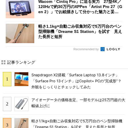
Wacom「Cintiq Pro」に迫る実力 27型4K／
ut」が明...
120Hzで約30万円のXPPen「Artist Pro 27（G
en 2）」でお絵描きして分かった魅力と妥協
点
軽さ1.1kg×自動ごみ収集対応で5万円台のペン
型掃除機「Dreame S1 Station」を試す 見え
た長所と短所
Recommended by
記事ランキング
Snapdragon X2搭載「Surface Laptop 13.8インチ」
「Surface Pro 13インチ」はCopilot+ PCの“完成形”？
外観をじっくりとチェックしてみた
アイオーデータの価格改定、一部モデルは25万円超の大
幅値上げに
軽さ1.1kg×自動ごみ収集対応で5万円台のペン型掃除機
「Dreame S1 Station」を試す 見えた長所と短所