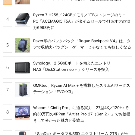
Ryzen 7 H255／24GBメモリ／1TBストレージのミニ
PC「ACEMAGIC F5A」がタイムセールで41％オフの10
万6998円に
Razer印のバックパック「Rogue Backpack V4」は、タ
フで収納力バツグン ゲーマーじゃなくても欲しくなる
Synology、2.5GbEポートを備えたエントリー
NAS「DiskStation neo＋」シリーズを投入
GMKtec、Ryzen AI Max＋を搭載したスリムAIワークス
テーション「EVO-X3」
Wacom「Cintiq Pro」に迫る実力 27型4K／120Hzで
約30万円のXPPen「Artist Pro 27（Gen 2）」でお絵描
きして分かった魅力と妥協点
「SanDisk ポータブルSSD エクストリーム 2TB」がセ