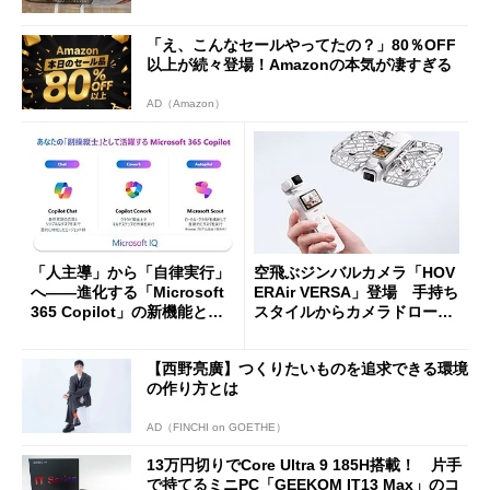
「え、こんなセールやってたの？」80％OFF
以上が続々登場！Amazonの本気が凄すぎる
AD（Amazon）
「人主導」から「自律実行」
空飛ぶジンバルカメラ「HOV
へ――進化する「Microsoft
ERAir VERSA」登場 手持ち
365 Copilot」の新機能とエ
スタイルからカメラドローン
ージェントAIの現在地
に合体変形
【西野亮廣】つくりたいものを追求できる環境
の作り方とは
AD（FINCHI on GOETHE）
13万円切りでCore Ultra 9 185H搭載！ 片手
で持てるミニPC「GEEKOM IT13 Max」のコ