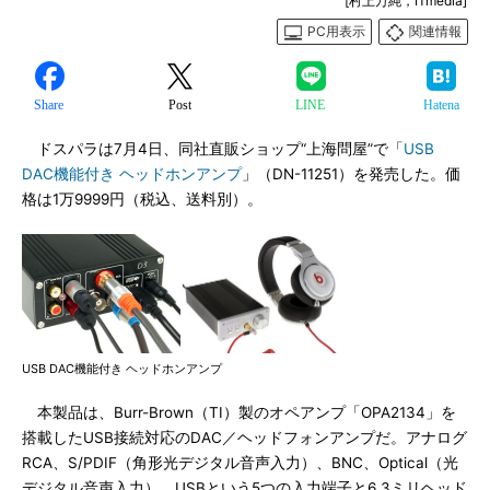
[村上万純，ITmedia]
PC用表示
関連情報
Share
Post
LINE
Hatena
ドスパラは7月4日、同社直販ショップ“上海問屋”で「
USB
DAC機能付き ヘッドホンアンプ
」（DN-11251）を発売した。価
格は1万9999円（税込、送料別）。
USB DAC機能付き ヘッドホンアンプ
本製品は、Burr-Brown（TI）製のオペアンプ「OPA2134」を
搭載したUSB接続対応のDAC／ヘッドフォンアンプだ。アナログ
RCA、S/PDIF（角形光デジタル音声入力）、BNC、Optical（光
デジタル音声入力）、USBという5つの入力端子と6.3ミリヘッド