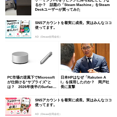
るか？ 話題の「Steam Machine」をSteam
Deckユーザーが買ってみた
SNSアカウントを着実に成長。実はみんなココ
使ってます。
AD（Dreaw合同会社）
PC市場の逆風下でMicrosoft
日本HPはなぜ「Rakuten A
が仕掛ける“サプライズ”と
I」を採用したのか？ 岡戸社
は？ 2026年後半のSurface
長に直撃
新製品を予想する
SNSアカウントを着実に成長。実はみんなココ
使ってます。
AD（Dreaw合同会社）