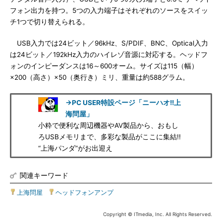
フォン出力を持つ。5つの入力端子はそれぞれのソースをスイッ
チ1つで切り替えられる。
USB入力では24ビット／96kHz、S/PDIF、BNC、Optical入力
は24ビット／192kHz入力のハイレゾ音源に対応する。ヘッドフ
ォンのインピーダンスは16～600オーム。サイズは115（幅）
×200（高さ）×50（奥行き）ミリ、重量は約588グラム。
→PC USER特設ページ「ニーハオ!!上
海問屋」
小粋で便利な周辺機器やAV製品から、おもし
ろUSBメモリまで、多彩な製品がここに集結!!
“上海パンダ”がお出迎え
関連キーワード
上海問屋
|
ヘッドフォンアンプ
Copyright © ITmedia, Inc. All Rights Reserved.