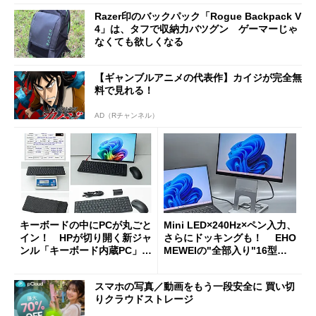
Razer印のバックパック「Rogue Backpack V
4」は、タフで収納力バツグン ゲーマーじゃ
なくても欲しくなる
【ギャンブルアニメの代表作】カイジが完全無
料で見れる！
AD（Rチャンネル）
キーボードの中にPCが丸ごと
Mini LED×240Hz×ペン入力、
イン！ HPが切り開く新ジャ
さらにドッキングも！ EHO
ンル「キーボード内蔵PC」の
MEWEIの"全部入り"16型モ
使い勝手を徹底検証
バイルディスプレイ「TM-16
0PW」徹底レビュー
スマホの写真／動画をもう一段安全に 買い切
りクラウドストレージ