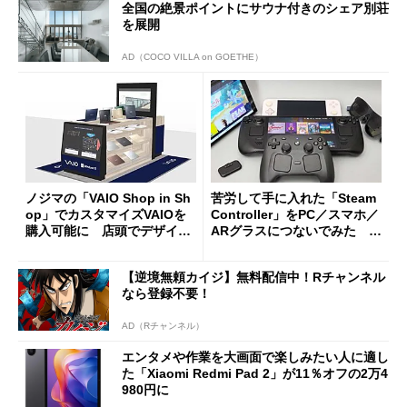
全国の絶景ポイントにサウナ付きのシェア別荘
を展開
AD（COCO VILLA on GOETHE）
ノジマの「VAIO Shop in Sh
苦労して手に入れた「Steam
op」でカスタマイズVAIOを
Controller」をPC／スマホ／
購入可能に 店頭でデザイン
ARグラスにつないでみた ゲ
や質感を確認しながら購入可
ーム体験や実用性は？
能
【逆境無頼カイジ】無料配信中！Rチャンネル
なら登録不要！
AD（Rチャンネル）
エンタメや作業を大画面で楽しみたい人に適し
た「Xiaomi Redmi Pad 2」が11％オフの2万4
980円に