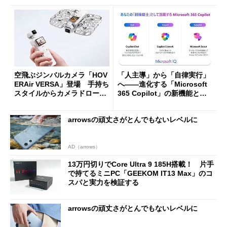
空飛ぶジンバルカメラ「HOV
「人主導」から「自律実行」
ERAir VERSA」登場 手持ち
へ――進化する「Microsoft
スタイルからカメラドローン
365 Copilot」の新機能とエ
に合体変形
ージェントAIの現在地
arrowsの頑丈さがとんでもないレベルに
AD（arrows）
13万円切りでCore Ultra 9 185H搭載！ 片手
で持てるミニPC「GEEKOM IT13 Max」のコ
スパと実力を検証する
arrowsの頑丈さがとんでもないレベルに