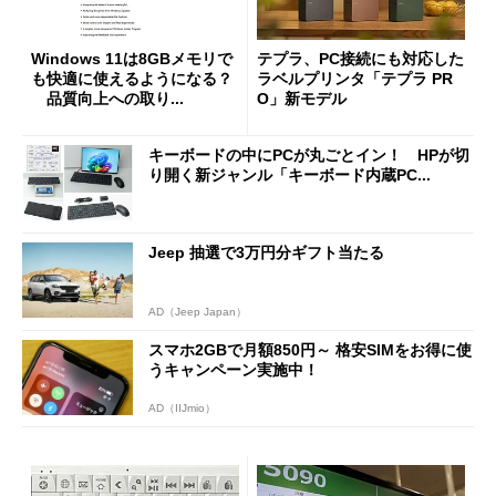
Windows 11は8GBメモリで
テプラ、PC接続にも対応した
も快適に使えるようになる？
ラベルプリンタ「テプラ PR
品質向上への取り...
O」新モデル
キーボードの中にPCが丸ごとイン！ HPが切
り開く新ジャンル「キーボード内蔵PC...
Jeep 抽選で3万円分ギフト当たる
AD（Jeep Japan）
スマホ2GBで月額850円～ 格安SIMをお得に使
うキャンペーン実施中！
AD（IIJmio）