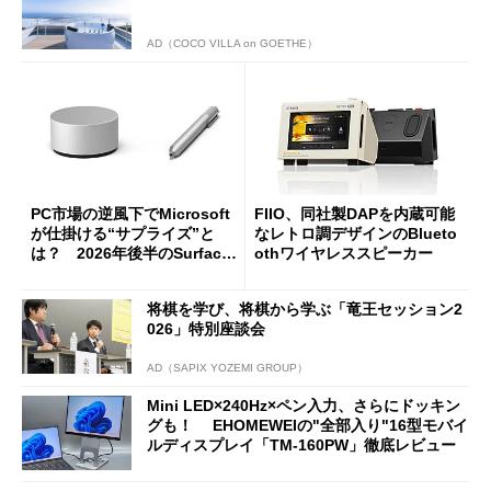
AD（COCO VILLA on GOETHE）
PC市場の逆風下でMicrosoft
FIIO、同社製DAPを内蔵可能
が仕掛ける“サプライズ”と
なレトロ調デザインのBlueto
は？ 2026年後半のSurface
othワイヤレススピーカー
新製品を予想する
将棋を学び、将棋から学ぶ「竜王セッション2
026」特別座談会
AD（SAPIX YOZEMI GROUP）
Mini LED×240Hz×ペン入力、さらにドッキン
グも！ EHOMEWEIの"全部入り"16型モバイ
ルディスプレイ「TM-160PW」徹底レビュー