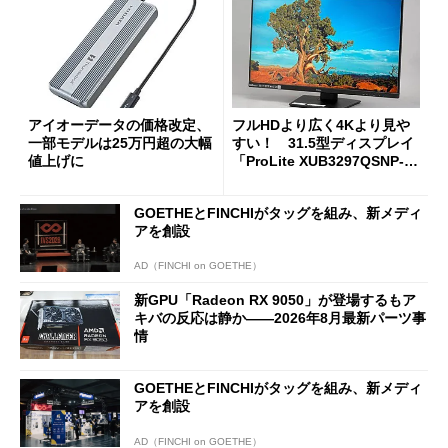
アイオーデータの価格改定、
フルHDより広く4Kより見や
一部モデルは25万円超の大幅
すい！ 31.5型ディスプレイ
値上げに
「ProLite XUB3297QSNP-B
1J」がテレワークにピッタリ
な理由
GOETHEとFINCHIがタッグを組み、新メディ
アを創設
AD（FINCHI on GOETHE）
新GPU「Radeon RX 9050」が登場するもア
キバの反応は静か――2026年8月最新パーツ事
情
GOETHEとFINCHIがタッグを組み、新メディ
アを創設
AD（FINCHI on GOETHE）