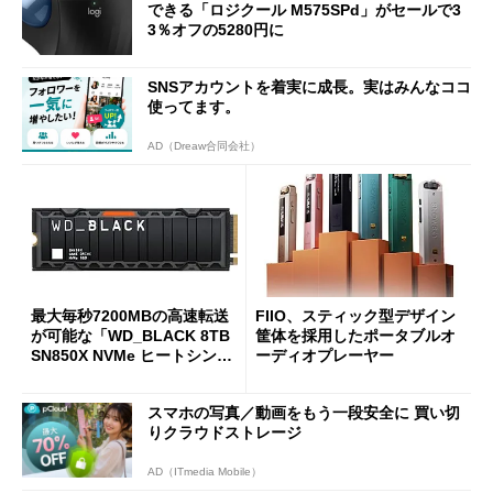
できる「ロジクール M575SPd」がセールで3
3％オフの5280円に
SNSアカウントを着実に成長。実はみんなココ
使ってます。
AD（Dreaw合同会社）
最大毎秒7200MBの高速転送
FIIO、スティック型デザイン
が可能な「WD_BLACK 8TB
筐体を採用したポータブルオ
SN850X NVMe ヒートシンク
ーディオプレーヤー
付き」が18％オフの17万508
7円に
スマホの写真／動画をもう一段安全に 買い切
りクラウドストレージ
AD（ITmedia Mobile）