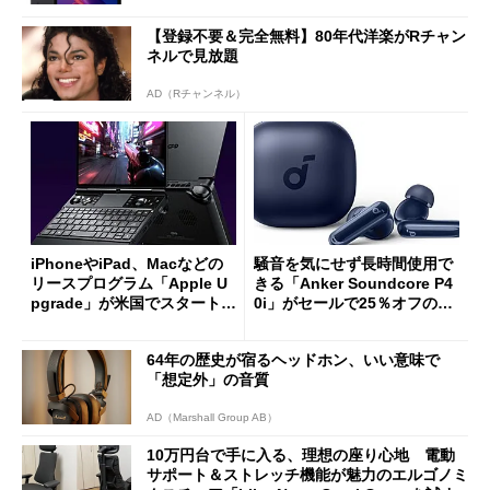
【登録不要＆完全無料】80年代洋楽がRチャン
ネルで見放題
AD（Rチャンネル）
iPhoneやiPad、Macなどの
騒音を気にせず長時間使用で
リースプログラム「Apple U
きる「Anker Soundcore P4
pgrade」が米国でスタート／
0i」がセールで25％オフの59
Bluetooth LEの新規格「Blu
90円に
etooth High Data Throughp
64年の歴史が宿るヘッドホン、いい意味で
ut」が明...
「想定外」の音質
AD（Marshall Group AB）
10万円台で手に入る、理想の座り心地 電動
サポート＆ストレッチ機能が魅力のエルゴノミ