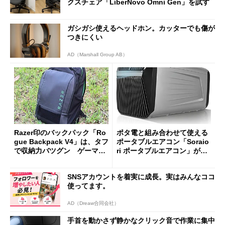
クスチェア「LiberNovo Omni Gen」を試す
ガシガシ使えるヘッドホン。カッターでも傷が
つきにくい
AD（Marshall Group AB）
Razer印のバックパック「Ro
ポタ電と組み合わせて使える
gue Backpack V4」は、タフ
ポータブルエアコン「Soraio
で収納力バツグン ゲーマー
ri ポータブルエアコン」がセ
じゃなくても欲しくなる
ールで16％オフの2万9980円
に
SNSアカウントを着実に成長。実はみんなココ
使ってます。
AD（Dreaw合同会社）
手首を動かさず静かなクリック音で作業に集中