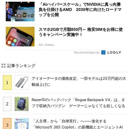
「AIハイパースケール」でNVIDIAに真っ向勝
負を仕掛けるAMD 2030年に向けたロードマ
ップを公開
スマホ2GBで月額850円～ 格安SIMをお得に使
うキャンペーン実施中！
AD（IIJmio）
Recommended by
記事ランキング
アイオーデータの価格改定、一部モデルは25万円超の大
幅値上げに
Razer印のバックパック「Rogue Backpack V4」は、タ
フで収納力バツグン ゲーマーじゃなくても欲しくなる
「人主導」から「自律実行」へ――進化する
「Microsoft 365 Copilot」の新機能とエージェントAI