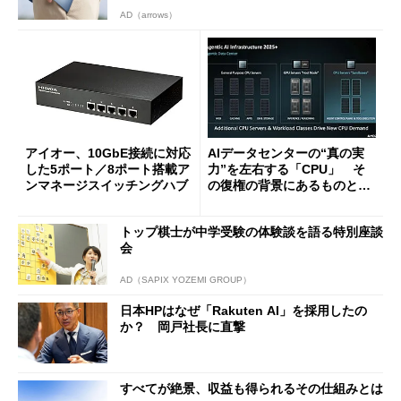
AD（arrows）
アイオー、10GbE接続に対応
AIデータセンターの“真の実
した5ポート／8ポート搭載ア
力”を左右する「CPU」 そ
ンマネージスイッチングハブ
の復権の背景にあるものと
は？
トップ棋士が中学受験の体験談を語る特別座談
会
AD（SAPIX YOZEMI GROUP）
日本HPはなぜ「Rakuten AI」を採用したの
か？ 岡戸社長に直撃
すべてが絶景、収益も得られるその仕組みとは