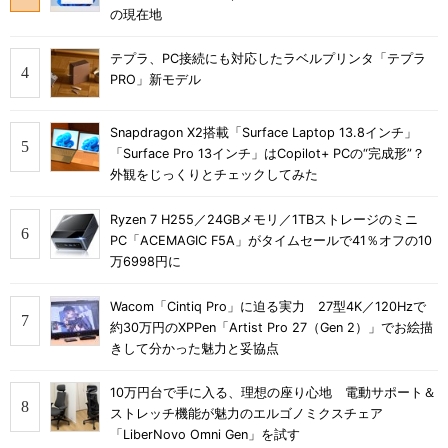
の現在地
テプラ、PC接続にも対応したラベルプリンタ「テプラ
PRO」新モデル
Snapdragon X2搭載「Surface Laptop 13.8インチ」
「Surface Pro 13インチ」はCopilot+ PCの“完成形”？
外観をじっくりとチェックしてみた
Ryzen 7 H255／24GBメモリ／1TBストレージのミニ
PC「ACEMAGIC F5A」がタイムセールで41％オフの10
万6998円に
Wacom「Cintiq Pro」に迫る実力 27型4K／120Hzで
約30万円のXPPen「Artist Pro 27（Gen 2）」でお絵描
きして分かった魅力と妥協点
10万円台で手に入る、理想の座り心地 電動サポート＆
ストレッチ機能が魅力のエルゴノミクスチェア
「LiberNovo Omni Gen」を試す