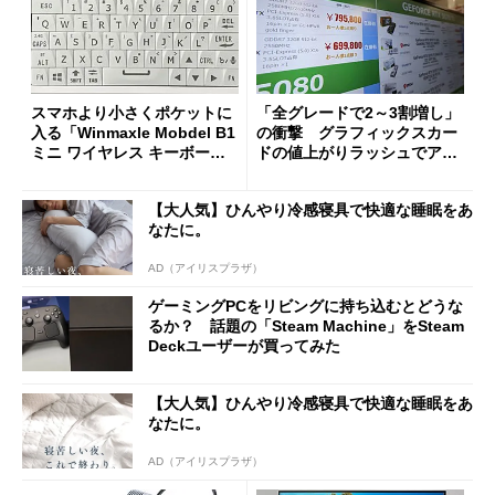
スマホより小さくポケットに
「全グレードで2～3割増し」
入る「Winmaxle Mobdel B1
の衝撃 グラフィックスカー
ミニ ワイヤレス キーボー
ドの値上がりラッシュでアキ
ド」がセールで10％オフの37
バの購入制限が深刻化
94円に
【大人気】ひんやり冷感寝具で快適な睡眠をあ
なたに。
AD（アイリスプラザ）
ゲーミングPCをリビングに持ち込むとどうな
るか？ 話題の「Steam Machine」をSteam
Deckユーザーが買ってみた
【大人気】ひんやり冷感寝具で快適な睡眠をあ
なたに。
AD（アイリスプラザ）