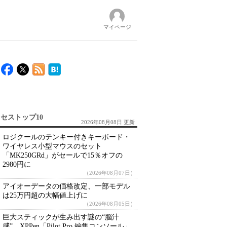
マイページ
セストップ10
2026年08月08日 更新
ロジクールのテンキー付きキーボード・
ワイヤレス小型マウスのセット
「MK250GRd」がセールで15％オフの
2980円に
（2026年08月07日）
アイオーデータの価格改定、一部モデル
は25万円超の大幅値上げに
（2026年08月05日）
巨大スティックが生み出す謎の“脳汁
感” XPPen「Pilot Pro 編集コンソール」