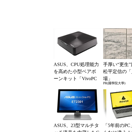
ASUS、CPU処理能力
手厚い“更生
を高めた小型ベアボ
松平定信の「
ーンキット「VivoPC
場」
PR(國學院大學)
VM60」
ASUS、23型マルチタ
「5年前のPC