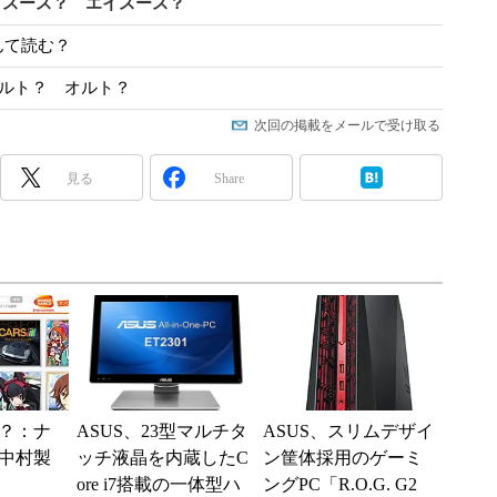
アスース？ エイスース？
んて読む？
アルト？ オルト？
次回の掲載をメールで受け取る
見る
Share
？：ナ
ASUS、23型マルチタ
ASUS、スリムデザイ
中村製
ッチ液晶を内蔵したC
ン筐体採用のゲーミ
ore i7搭載の一体型ハ
ングPC「R.O.G. G2