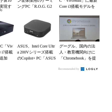
予算10
ン筐体採用のゲーミ
C「VivoMini」に最新
実現す
ングPC「R.O.G. G2
Core i3搭載モデルを
R)
イフ
0」シリーズ3製品を
追加
発売
C「Viv
ASUS、Intel Core Ultr
グーグル、国内の法
e i7搭載
a 200Vシリーズ搭載
人・教育機関向けに
追加
のCopilot+ PC「ASUS
「Chromebook」を提
...
供
Recommended by