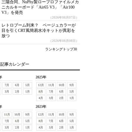
三陽合同、NuPhy製ロープロファイルメカ
ニカルキーボード「Air65 V3」「Air100
V3」を発売
（2026年08月07日）
レトロブーム到来？ ベージュカラーが
目を引くCRT風簡易水冷キットが異彩を
放つ
（2026年08月08日）
ランキングトップ30
去記事カレンダー
年
2025年
7月
6月
5月
12月
11月
10月
9月
3月
2月
1月
8月
7月
6月
5月
4月
3月
2月
1月
年
2023年
11月
10月
9月
12月
11月
10月
9月
7月
6月
5月
8月
7月
6月
5月
3月
2月
1月
4月
3月
2月
1月