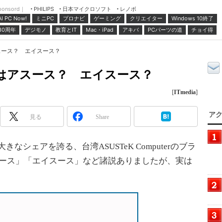
ponsord｜
日本マイクロソフト
レノボ
PHILIPS
ミニPC
プロナビ
ゲーミング
クリエイター
Windows 10終了
AI PC Now!
30周年
デジモノ
教育とIT
Mac・iPad
アキバ
PCパーツの道
チョイ得
スース？ エイスース？
」はアスース？ エイスース？
[
ITmedia
]
アク
見る
Share
なシェアを誇る、台湾ASUSTeK Computerのブラ
スース」「エイスース」など諸説ありましたが、実は