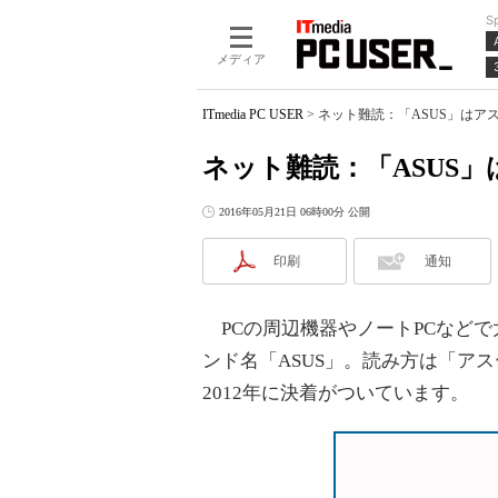
S
メディア
ITmedia PC USER
>
ネット難読：「ASUS」はア
ネット難読：「ASUS
2016年05月21日 06時00分 公開
印刷
通知
PCの周辺機器やノートPCなどで大き
ンド名「ASUS」。読み方は「ア
2012年に決着がついています。