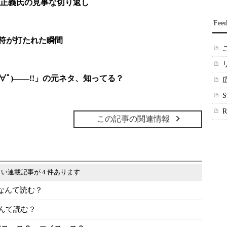
正義氏の見事な切り返し
Fee
止符が打たれた瞬間
ﾟ∀ﾟ)――!!」の元ネタ、知ってる？
この記事の関連情報
い連載記事が 4 件あります
なんて読む？
なんて読む？