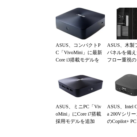
VM60」
ASUS、コンパクトP
ASUS、木製
C「VivoMini」に最新
パネルを備え
Core i3搭載モデルを
フロー重視の
追加
タワーPCケ
ASUS、ミニPC「Viv
ASUS、Intel Co
oMini」にCore i7搭載
a 200Vシリ
採用モデルを追加
のCopilot+ 
...