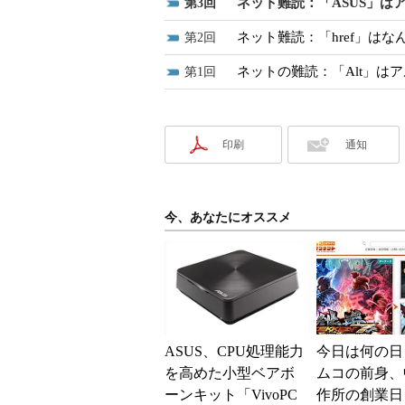
ネット難読：「ASUS」は
3
ネット難読：「href」はな
2
ネットの難読：「Alt」は
1
印刷
通知
今、あなたにオススメ
ASUS、CPU処理能力
今日は何の日
を高めた小型ベアボ
ムコの前身、
ーンキット「VivoPC
作所の創業日