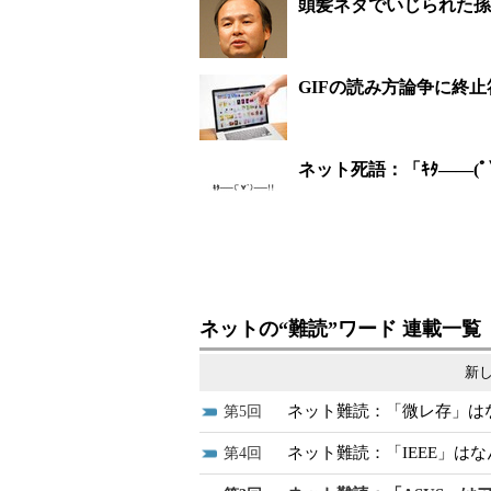
頭髪ネタでいじられた孫
GIFの読み方論争に終
ネット死語：「ｷﾀ――(
ネットの“難読”ワード 連載一覧
新し
ネット難読：「微レ存」は
5
ネット難読：「IEEE」は
4