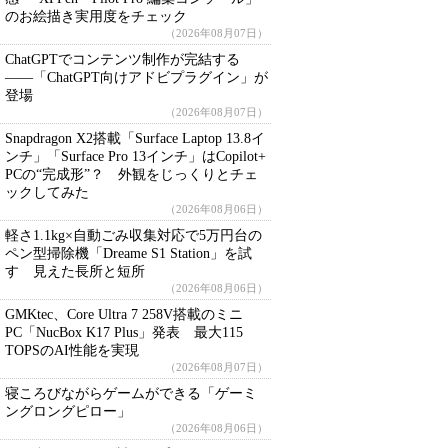
のお絵描き実用度をチェック
（2026年08月07日）
ChatGPTでコンテンツ制作が完結する
――「ChatGPT向けアドビプラグイン」が
登場
（2026年08月07日）
Snapdragon X2搭載「Surface Laptop 13.8イ
ンチ」「Surface Pro 13インチ」はCopilot+
PCの“完成形”？ 外観をじっくりとチェ
ックしてみた
（2026年08月06日）
軽さ1.1kg×自動ごみ収集対応で5万円台の
ペン型掃除機「Dreame S1 Station」を試
す 見えた長所と短所
（2026年08月06日）
GMKtec、Core Ultra 7 258V搭載のミニ
PC「NucBox K17 Plus」発表 最大115
TOPSのAI性能を実現
（2026年08月07日）
寝ころびながらゲームができる「ゲーミ
ングロングピロー」
（2026年08月06日）