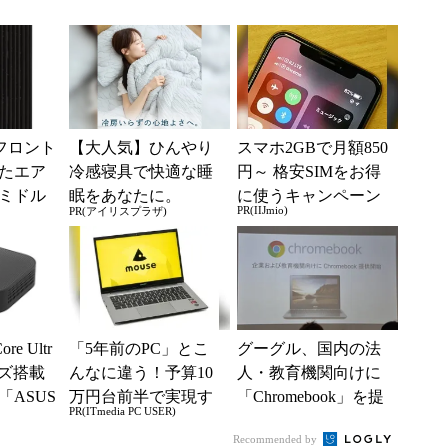
イスペックPC「All-in
0」シリーズ3製品を
-...
発売
フロント
【大人気】ひんやり
スマホ2GBで月額850
たエア
冷感寝具で快適な睡
円～ 格安SIMをお得
ミドル
眠をあなたに。
に使うキャンペーン
PR(IIJmio)
PR(アイリスプラザ)
ース
実施中！
re Ultr
「5年前のPC」とこ
グーグル、国内の法
ーズ搭載
んなに違う！予算10
人・教育機関向けに
PC「ASUS
万円台前半で実現す
「Chromebook」を提
PR(ITmedia PC USER)
る快適PCライフ
供
Recommended by