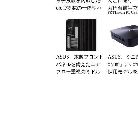
ッチ液晶を内蔵したC
んなに違う！
ore i7搭載の一体型ハ
万円台前半で
PR(ITmedia PC USE
イスペックPC「All-in
る快適PCラ
-...
ASUS、木製フロント
ASUS、ミニP
パネルを備えたエア
oMini」にCor
フロー重視のミドル
採用モデルを
タワーPCケース