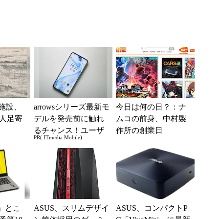
”施設、
arrowsシリーズ最新モ
今日は何の日？：ナ
人足寄
デルを発売前に触れ
ムコの前身、中村製
るチャンス！ユーザ
作所の創業日
PR( ITmedia Mobile)
ー座談会開催
」とこ
ASUS、スリムデザイ
ASUS、コンパクトP