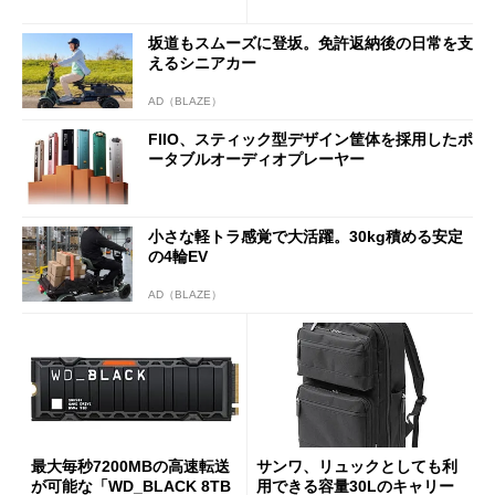
90円に
ATXマザーボード
坂道もスムーズに登坂。免許返納後の日常を支
えるシニアカー
AD（BLAZE）
FIIO、スティック型デザイン筐体を採用したポ
ータブルオーディオプレーヤー
小さな軽トラ感覚で大活躍。30kg積める安定
の4輪EV
AD（BLAZE）
最大毎秒7200MBの高速転送
サンワ、リュックとしても利
が可能な「WD_BLACK 8TB
用できる容量30Lのキャリー