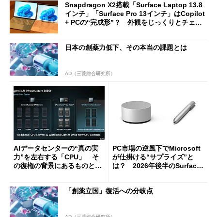
Snapdragon X2搭載「Surface Laptop 13.8
インチ」「Surface Pro 13インチ」はCopilot
+ PCの“完成形”？ 外観をじっくりとチェッ
クしてみた
日本の創薬力低下、その本当の課題とは
AD（三菱総合研究所）
AIデータセンターの“真の実
PC市場の逆風下でMicrosoft
力”を左右する「CPU」 そ
が仕掛ける“サプライズ”と
の復権の背景にあるものと
は？ 2026年後半のSurface
は？
新製品を予想する
「創薬立国」復活への分岐点
AD（三菱総合研究所）