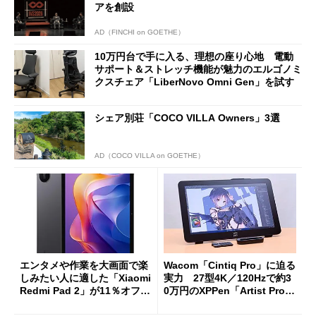
アを創設
AD（FINCHI on GOETHE）
10万円台で手に入る、理想の座り心地 電動
サポート＆ストレッチ機能が魅力のエルゴノミ
クスチェア「LiberNovo Omni Gen」を試す
シェア別荘「COCO VILLA Owners」3選
AD（COCO VILLA on GOETHE）
エンタメや作業を大画面で楽
Wacom「Cintiq Pro」に迫る
しみたい人に適した「Xiaomi
実力 27型4K／120Hzで約3
Redmi Pad 2」が11％オフの
0万円のXPPen「Artist Pro 2
2万4980円に
7（Gen 2）」でお絵描きして
分かった魅力と妥協点