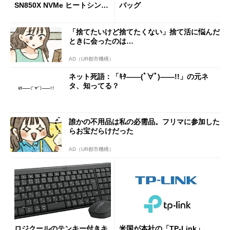
SN850X NVMe ヒートシンク
バッグ
付き」が18％オフの17万508
7円に
「捨てたいけど捨てたくない」捨て活に悩んだ
ときに会ったのは…
AD（UR都市機構）
ネット死語：「ｷﾀ――(ﾟ∀ﾟ)――!!」の元ネ
タ、知ってる？
誰かの不用品は私の必需品。フリマに参加した
らお宝だらけだった
AD（UR都市機構）
ロジクールのテンキー付きキ
米国が本社の「TP-Link」