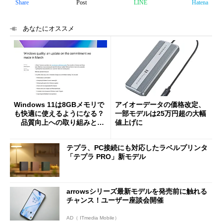
Share
Post
LINE
Hatena
あなたにオススメ
Windows 11は8GBメモリで
アイオーデータの価格改定、
も快適に使えるようになる？
一部モデルは25万円超の大幅
品質向上への取り組みと
値上げに
「26H2」に向けた中間報告
テプラ、PC接続にも対応したラベルプリンタ
「テプラ PRO」新モデル
arrowsシリーズ最新モデルを発売前に触れる
チャンス！ユーザー座談会開催
AD（ ITmedia Mobile）