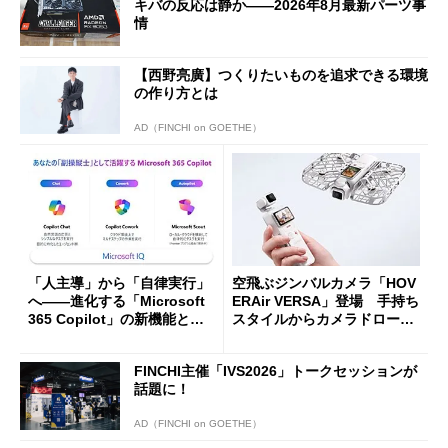
キバの反応は静か――2026年8月最新パーツ事
情
【西野亮廣】つくりたいものを追求できる環境
の作り方とは
AD（FINCHI on GOETHE）
「人主導」から「自律実行」
空飛ぶジンバルカメラ「HOV
へ――進化する「Microsoft
ERAir VERSA」登場 手持ち
365 Copilot」の新機能とエ
スタイルからカメラドローン
ージェントAIの現在地
に合体変形
FINCHI主催「IVS2026」トークセッションが
話題に！
AD（FINCHI on GOETHE）