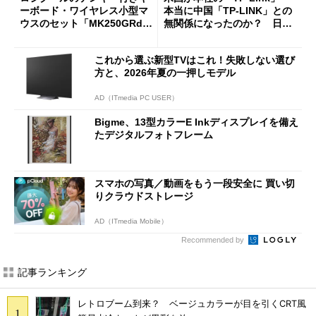
ーボード・ワイヤレス小型マ
本当に中国「TP-LINK」との
ウスのセット「MK250GRd」
無関係になったのか？ 日本
がセールで15％オフの2980円
法人に聞く
に
これから選ぶ新型TVはこれ！失敗しない選び
方と、2026年夏の一押しモデル
AD（ITmedia PC USER）
Bigme、13型カラーE Inkディスプレイを備え
たデジタルフォトフレーム
スマホの写真／動画をもう一段安全に 買い切
りクラウドストレージ
AD（ITmedia Mobile）
Recommended by
記事ランキング
レトロブーム到来？ ベージュカラーが目を引くCRT風