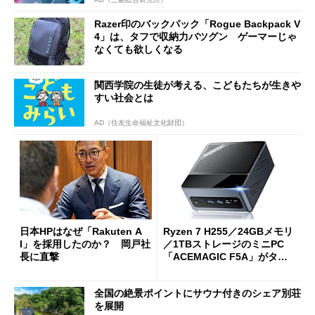
Razer印のバックパック「Rogue Backpack V
4」は、タフで収納力バツグン ゲーマーじゃ
なくても欲しくなる
関西学院の生徒が考える、こどもたちが生きや
すい社会とは
AD（住友生命福祉文化財団）
日本HPはなぜ「Rakuten A
Ryzen 7 H255／24GBメモリ
I」を採用したのか？ 岡戸社
／1TBストレージのミニPC
長に直撃
「ACEMAGIC F5A」がタイ
ムセールで41％オフの10万69
98円に
全国の絶景ポイントにサウナ付きのシェア別荘
を展開