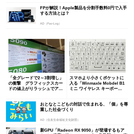
FPが解説！Apple製品を分割手数料0円で入手
する方法とは？
AD（Fav-Log）
「全グレードで2～3割増し」
スマホより小さくポケットに
の衝撃 グラフィックスカー
入る「Winmaxle Mobdel B1
ドの値上がりラッシュでアキ
ミニ ワイヤレス キーボー
バの購入制限が深刻化
ド」がセールで10％オフの37
94円に
おとなとこどもの対話で生まれる、「個」を尊
重した社会づくり
AD（住友生命福祉文化財団）
新GPU「Radeon RX 9050」が登場するもア