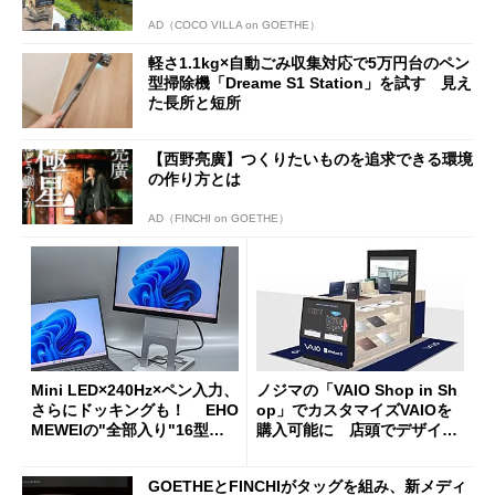
AD（COCO VILLA on GOETHE）
軽さ1.1kg×自動ごみ収集対応で5万円台のペン
型掃除機「Dreame S1 Station」を試す 見え
た長所と短所
【西野亮廣】つくりたいものを追求できる環境
の作り方とは
AD（FINCHI on GOETHE）
Mini LED×240Hz×ペン入力、
ノジマの「VAIO Shop in Sh
さらにドッキングも！ EHO
op」でカスタマイズVAIOを
MEWEIの"全部入り"16型モ
購入可能に 店頭でデザイン
バイルディスプレイ「TM-16
や質感を確認しながら購入可
0PW」徹底レビュー
能
GOETHEとFINCHIがタッグを組み、新メディ