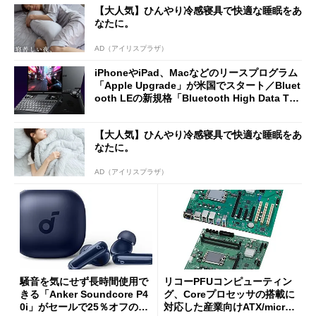
【大人気】ひんやり冷感寝具で快適な睡眠をあ
なたに。
AD（アイリスプラザ）
iPhoneやiPad、Macなどのリースプログラム
「Apple Upgrade」が米国でスタート／Bluet
ooth LEの新規格「Bluetooth High Data Thr
oughput」が明...
【大人気】ひんやり冷感寝具で快適な睡眠をあ
なたに。
AD（アイリスプラザ）
騒音を気にせず長時間使用で
リコーPFUコンピューティン
きる「Anker Soundcore P4
グ、Coreプロセッサの搭載に
0i」がセールで25％オフの59
対応した産業向けATX/micro