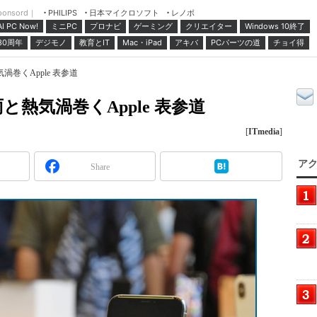
ponsord｜
日本マイクロソフト
レノボ
PHILIPS
ミニPC
プロナビ
ゲーミング
クリエイター
Windows 10終了
AI PC Now!
30周年
デジモノ
教育とIT
Mac・iPad
アキバ
PCパーツの道
チョイ得
気渦巻くApple 表参道
雨と熱気渦巻くApple 表参道
[
ITmedia
]
アク
Share