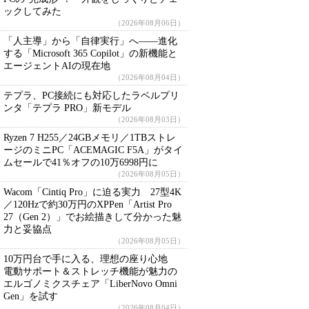
ックしてみた
（2026年08月06日）
「人主導」から「自律実行」へ――進化
する「Microsoft 365 Copilot」の新機能と
エージェントAIの現在地
（2026年08月04日）
テプラ、PC接続にも対応したラベルプリ
ンタ「テプラ PRO」新モデル
（2026年08月03日）
Ryzen 7 H255／24GBメモリ／1TBストレ
ージのミニPC「ACEMAGIC F5A」がタイ
ムセールで41％オフの10万6998円に
（2026年08月05日）
Wacom「Cintiq Pro」に迫る実力 27型4K
／120Hzで約30万円のXPPen「Artist Pro
27（Gen 2）」でお絵描きして分かった魅
力と妥協点
（2026年08月05日）
10万円台で手に入る、理想の座り心地
電動サポート＆ストレッチ機能が魅力の
エルゴノミクスチェア「LiberNovo Omni
Gen」を試す
（2026年08月04日）