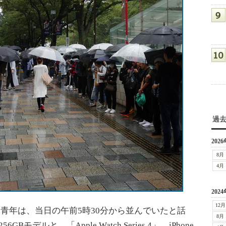
過
2026
8月
4月
2024
12月
ぶ青年は、当日の午前5時30分から並んでいたと話
8月
6GBモデルと、「Apple Watch Series 4」。iPhone