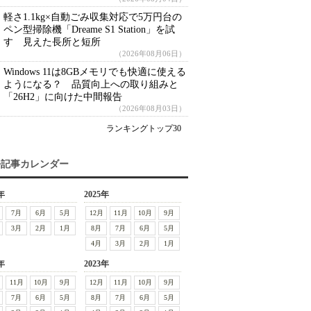
軽さ1.1kg×自動ごみ収集対応で5万円台の
ペン型掃除機「Dreame S1 Station」を試
す 見えた長所と短所
（2026年08月06日）
Windows 11は8GBメモリでも快適に使える
ようになる？ 品質向上への取り組みと
「26H2」に向けた中間報告
（2026年08月03日）
ランキングトップ30
去記事カレンダー
年
2025年
7月
6月
5月
12月
11月
10月
9月
3月
2月
1月
8月
7月
6月
5月
4月
3月
2月
1月
年
2023年
11月
10月
9月
12月
11月
10月
9月
7月
6月
5月
8月
7月
6月
5月