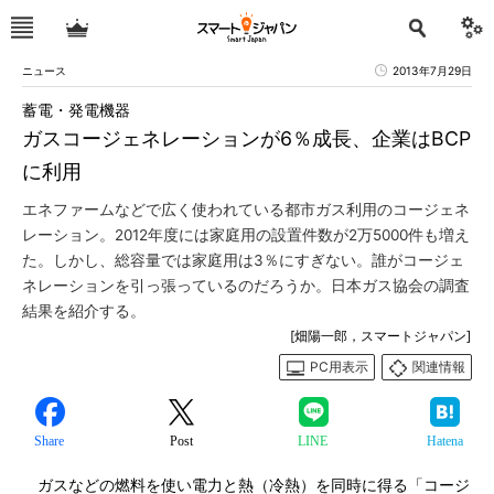
ニュース
2013年7月29日
蓄電・発電機器
ガスコージェネレーションが6％成長、企業はBCP
に利用
エネファームなどで広く使われている都市ガス利用のコージェネ
レーション。2012年度には家庭用の設置件数が2万5000件も増え
た。しかし、総容量では家庭用は3％にすぎない。誰がコージェ
ネレーションを引っ張っているのだろうか。日本ガス協会の調査
結果を紹介する。
[畑陽一郎，スマートジャパン]
PC用表示
関連情報
Share
Post
LINE
Hatena
ガスなどの燃料を使い電力と熱（冷熱）を同時に得る「コージ