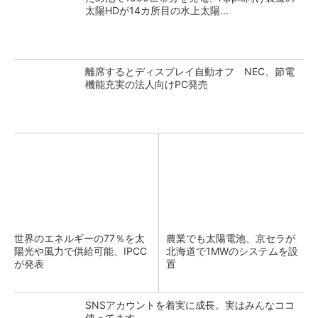
太陽HDが14カ所目の水上太陽...
離席するとディスプレイ自動オフ NEC、節電
機能充実の法人向けPC発売
世界のエネルギーの77％を太
農業でも太陽電池、京セラが
陽光や風力で供給可能、IPCC
北海道で1MWのシステムを設
が発表
置
SNSアカウントを着実に成長。実はみんなココ
使ってます。