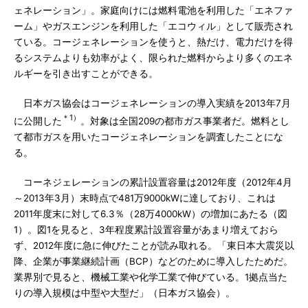
ェネレーション」。家庭向けには燃料電池を利用した「エネファ
ーム」やガスエンジンを利用した「エコウィル」として販売され
ている。コージェネレーションを使うと、熱だけ、電力だけを得
るシステムよりも効率がよく、限られた燃料からより多くのエネ
ルギーを引き出すことができる。
日本ガス協会はコージェネレーションの導入実績を2013年7月
＊1）
に公開した
。対象は全国209の都市ガス事業者だ。燃料とし
て都市ガスを用いたコージェネレーションを調査したことにな
る。
コーネジェレーションの累計設置容量は2012年度（2012年4月
～2013年3月）末時点で481万9000kWに達しており、これは
2011年度末に対して6.3％（28万4000kW）の増加にあたる（図
1）。図1を見ると、3年程度累計設置容量があまり増えておら
ず、2012年度に急に伸びたことが読み取れる。「東日本大震災以
降、企業が事業継続計画（BCP）などのために導入したためだ。
業界別で見ると、機械工業や化学工業で伸びている。1拠点当た
りの導入規模は中型や大型だ」（日本ガス協会）。