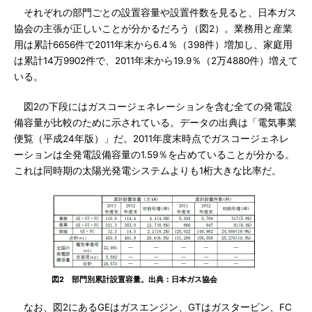
それぞれの部門ごとの設置容量や設置件数を見ると、日本ガス
協会の主張が正しいことが分かるだろう（図2）。業務用と産業
用は累計6656件で2011年末から6.4％（398件）増加し、家庭用
は累計14万9902件で、2011年末から19.9％（2万4880件）増えて
いる。
図2の下段にはガスコージェネレーションを含む全ての発電設
備容量が比較のために示されている。データの出典は「電気事業
便覧（平成24年版）」だ。2011年度末時点でガスコージェネレ
ーションは全発電設備容量の1.59％を占めていることが分かる。
これは同時期の太陽光発電システムよりも1桁大きな比率だ。
図2 部門別累計設置容量。出典：日本ガス協会
なお、図2にあるGEはガスエンジン、GTはガスタービン、FC