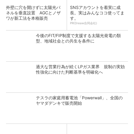
外壁に穴を開けずに太陽光パ
SNSアカウントを着実に成
ネルを垂直設置 AGCとノザ
長。実はみんなココ使ってま
ワが新工法を本格販売
す。
PR(Dreaw合同会社)
今後のFIT/FIP制度で支援する太陽光発電の類
型、地域社会との共生を条件に
過大な営業行為が続くLPガス業界 規制の実効
性強化に向けた判断基準を明確化へ
テスラの家庭用蓄電池「Powerwall」、全国の
ヤマダデンキで販売開始