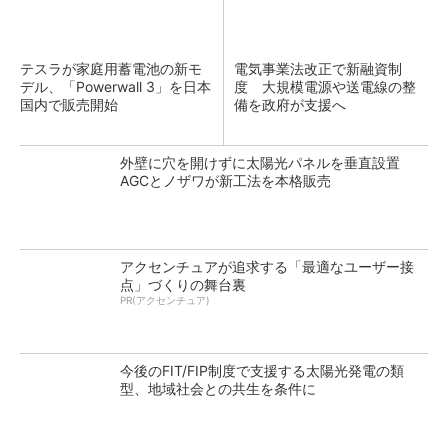
テスラが家庭用蓄電池の新モ
電気事業法改正で新融資制
デル、「Powerwall 3」を日本
度 大規模電源や送電線の整
国内で販売開始
備を政府が支援へ
外壁に穴を開けずに太陽光パネルを垂直設置
AGCとノザワが新工法を本格販売
アクセンチュアが追求する「最適なユーザー接
点」づくりの舞台裏
PR(アクセンチュア)
今後のFIT/FIP制度で支援する太陽光発電の類
型、地域社会との共生を条件に