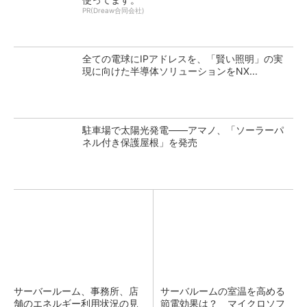
PR(Dreaw合同会社)
全ての電球にIPアドレスを、「賢い照明」の実
現に向けた半導体ソリューションをNX...
駐車場で太陽光発電――アマノ、「ソーラーパ
ネル付き保護屋根」を発売
サーバールーム、事務所、店
サーバルームの室温を高める
舗のエネルギー利用状況の見
節電効果は？ マイクロソフ