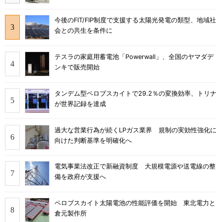
今後のFIT/FIP制度で支援する太陽光発電の類型、地域社
会との共生を条件に
テスラの家庭用蓄電池「Powerwall」、全国のヤマダデ
ンキで販売開始
タンデム型ペロブスカイトで29.2％の変換効率、トリナ
が世界記録を達成
過大な営業行為が続くLPガス業界 規制の実効性強化に
向けた判断基準を明確化へ
電気事業法改正で新融資制度 大規模電源や送電線の整
備を政府が支援へ
ペロブスカイト太陽電池の性能評価を開始 東北電力と
倉元製作所