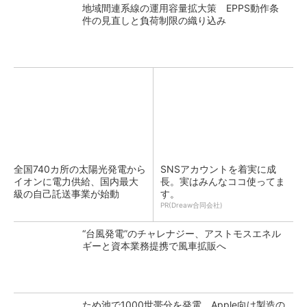
地域間連系線の運用容量拡大策 EPPS動作条
件の見直しと負荷制限の織り込み
全国740カ所の太陽光発電から
SNSアカウントを着実に成
イオンに電力供給、国内最大
長。実はみんなココ使ってま
級の自己託送事業が始動
す。
PR(Dreaw合同会社)
“台風発電”のチャレナジー、アストモスエネル
ギーと資本業務提携で風車拡販へ
ため池で1000世帯分を発電、Apple向け製造の