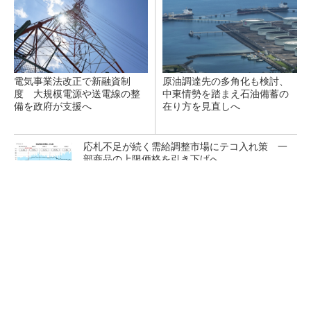
電気事業法改正で新融資制
原油調達先の多角化も検討、
度 大規模電源や送電線の整
中東情勢を踏まえ石油備蓄の
備を政府が支援へ
在り方を見直しへ
応札不足が続く需給調整市場にテコ入れ策 一
部商品の上限価格を引き下げへ
ガスコージェネと太陽光発電を導入、ショッピ
ングモールで40％のCO2削減と防災対...
タンデム型ペロブスカイトで29.2％の変換効
率、トリナが世界記録を達成