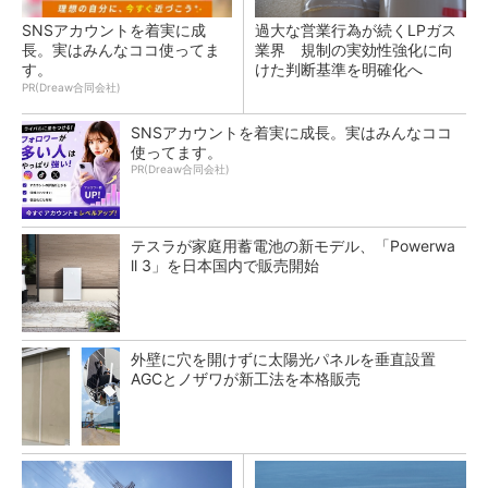
SNSアカウントを着実に成
過大な営業行為が続くLPガス
長。実はみんなココ使ってま
業界 規制の実効性強化に向
す。
けた判断基準を明確化へ
PR(Dreaw合同会社)
SNSアカウントを着実に成長。実はみんなココ
使ってます。
PR(Dreaw合同会社)
テスラが家庭用蓄電池の新モデル、「Powerwa
ll 3」を日本国内で販売開始
外壁に穴を開けずに太陽光パネルを垂直設置
AGCとノザワが新工法を本格販売