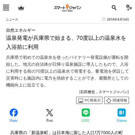
ニュース
2014年4月14日
自然エネルギー
温泉発電が兵庫県で始まる、70度以上の温泉水を
入浴前に利用
兵庫県で初めての温泉水を使ったバイナリー発電設備が運転を開
始した。地元の自治体が日帰り温泉施設に導入したもので、入浴
に利用する前の70度以上の温泉水で発電する。蓄電池を併設して
災害時にも施設内に電力を供給することができ、避難所としての
機能向上に役立てる。
[石田雅也，スマートジャパン]
PC用表示
関連情報
Share
Post
LINE
Hatena
兵庫県の「新温泉町」は日本海に面した人口1万7000人の町