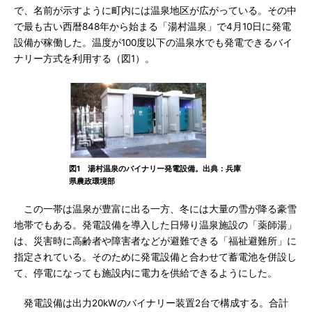
で、名前が示すように町内には温泉地区が広がっている。その中
で最も古い西暦848年から始まる「湯村温泉」で4月10日に発電
設備が稼働した。温度が100度以下の温泉水でも発電できるバイ
ナリー方式を利用する（図1）。
図1 湯村温泉のバイナリー発電設備。出典：兵庫
県農政環境部
この一帯は温泉が豊富に出る一方、冬には大量の雪が降る豪雪
地帯でもある。発電設備を導入した日帰り温泉施設の「薬師湯」
は、災害時に高齢者や障害者などが避難できる「福祉避難所」に
指定されている。そのために発電設備と合わせて蓄電池を併設し
て、停電になっても施設内に電力を供給できるようにした。
発電設備は出力20kWのバイナリー装置2台で構成する。合計