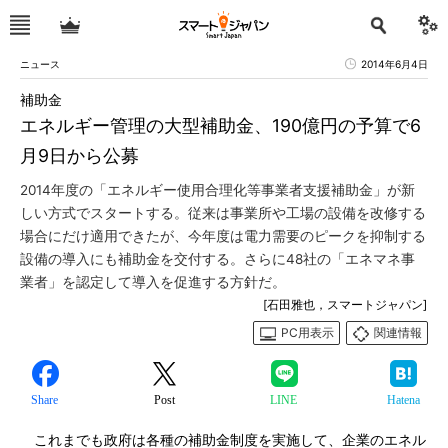
ニュース
2014年6月4日
補助金
エネルギー管理の大型補助金、190億円の予算で6
月9日から公募
2014年度の「エネルギー使用合理化等事業者支援補助金」が新
しい方式でスタートする。従来は事業所や工場の設備を改修する
場合にだけ適用できたが、今年度は電力需要のピークを抑制する
設備の導入にも補助金を交付する。さらに48社の「エネマネ事
業者」を認定して導入を促進する方針だ。
[石田雅也，スマートジャパン]
PC用表示
関連情報
Share
Post
LINE
Hatena
これまでも政府は各種の補助金制度を実施して、企業のエネル