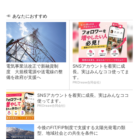
あなたにおすすめ
電気事業法改正で新融資制
SNSアカウントを着実に成
度 大規模電源や送電線の整
長。実はみんなココ使ってま
備を政府が支援へ
す。
PR(Dreaw合同会社)
SNSアカウントを着実に成長。実はみんなココ
使ってます。
PR(Dreaw合同会社)
今後のFIT/FIP制度で支援する太陽光発電の類
型、地域社会との共生を条件に