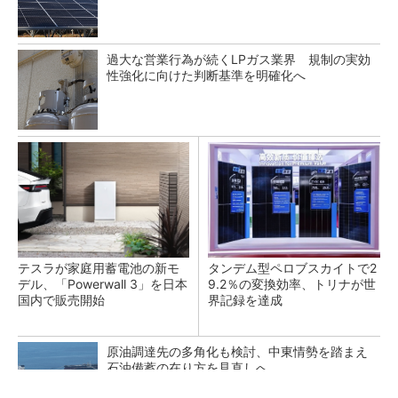
過大な営業行為が続くLPガス業界 規制の実効
性強化に向けた判断基準を明確化へ
テスラが家庭用蓄電池の新モ
タンデム型ペロブスカイトで2
デル、「Powerwall 3」を日本
9.2％の変換効率、トリナが世
国内で販売開始
界記録を達成
原油調達先の多角化も検討、中東情勢を踏まえ
石油備蓄の在り方を見直しへ