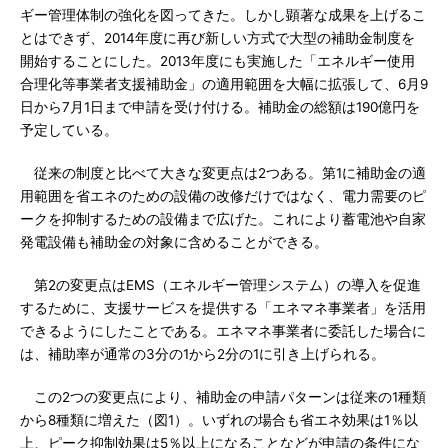
ギー管理体制の強化を図ってきた。しかし顕著な成果を上げるこ
とはできず、2014年度に再び新しい方式で大型の補助金制度を
開始することにした。2013年度にも実施した「エネルギー使用
合理化等事業者支援補助金」の適用範囲を大幅に拡張して、6月9
日から7月1日まで申請を受け付ける。補助金の総額は190億円を
予定している。
従来の制度と比べて大きな変更点は2つある。第1に補助金の適
用範囲を省エネのための設備の改修だけではなく、電力需要のピ
ークを抑制するための設備まで広げた。これにより蓄電池や自家
発電設備も補助金の対象に含めることができる。
第2の変更点はEMS（エネルギー管理システム）の導入を促進
するために、支援サービスを提供する「エネマネ事業者」を活用
できるようにしたことである。エネマネ事業者に委託した場合に
は、補助率が通常の3分の1から2分の1に引き上げられる。
この2つの変更点により、補助金の申請パターンは従来の1種類
から8種類に増えた（図1）。いずれの場合も省エネ効果は1％以
上、ピーク抑制効果は5％以上になることなどが申請の条件にな