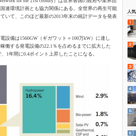
y Network for the 21st century）は世界各国の政府や業界団
、国連環境計画とも協力関係にある。全世界の再生可能
人気
ていて、このほど最新の2013年末の統計データを発表
備は1560GW（ギガワット＝100万kW）に達し
稼働する発電設備の22.1％を占めるまでに拡大した
％で、1年間に0.4ポイント上昇したことになる。