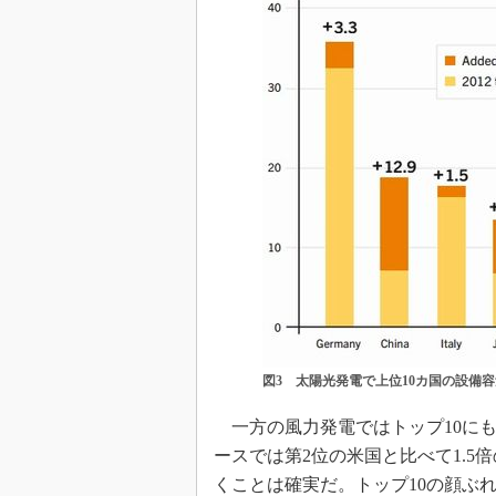
図3 太陽光発電で上位10カ国の設備容量
一方の風力発電ではトップ10に
ースでは第2位の米国と比べて1.5
くことは確実だ。トップ10の顔ぶ