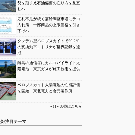
勢を踏まえ石油備蓄の在り方を見直
しへ
応札不足が続く需給調整市場にテコ
入れ策 一部商品の上限価格を引き
下げへ
タンデム型ペロブスカイトで29.2％
の変換効率、トリナが世界記録を達
成
離島の通信塔にカルコパイライト太
陽電池 東京ガスが施工技術を提供
ペロブスカイト太陽電池の性能評価
を開始 東北電力と倉元製作所
» 11～30位はこちら
会/注目テーマ