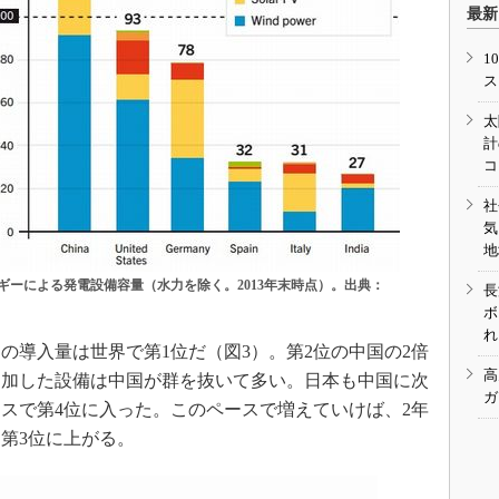
最新
1
ス
太
計
コ
社
気
地
ギーによる発電設備容量（水力を除く。2013年末時点）。出典：
長
ボ
れ
導入量は世界で第1位だ（図3）。第2位の中国の2倍
高
に追加した設備は中国が群を抜いて多い。日本も中国に次
ガ
スで第4位に入った。このペースで増えていけば、2年
て第3位に上がる。