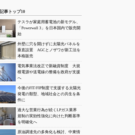
記事トップ10
テスラが家庭用蓄電池の新モデル、
「Powerwall 3」を日本国内で販売開
始
外壁に穴を開けずに太陽光パネルを
垂直設置 AGCとノザワが新工法を
本格販売
電気事業法改正で新融資制度 大規
模電源や送電線の整備を政府が支援
へ
今後のFIT/FIP制度で支援する太陽光
発電の類型、地域社会との共生を条
件に
過大な営業行為が続くLPガス業界
規制の実効性強化に向けた判断基準
を明確化へ
原油調達先の多角化も検討、中東情