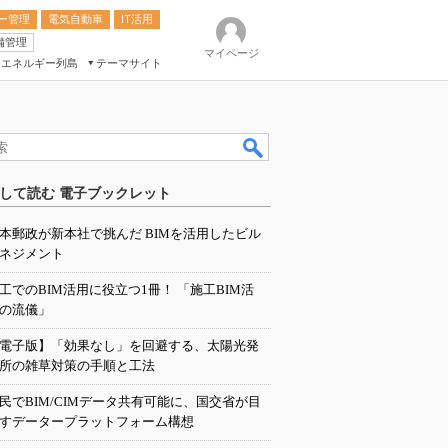
ー管理
電気自動車
IT活用
備管理
マイページ
エネルギー列島
テーマサイト
eek
ション総合展
して読む 電子ブックレット
ク
本郵政が新本社で挑んだ BIMを活用したビル
ネジメント
工でのBIM活用に役立つ1冊！ 「施工BIM活
の流儀」
電子版】「効果なし」を回避する、太陽光発
所の雑草対策の手順と工法
民でBIM/CIMデータ共有可能に、国交省が目
すデータープラットフォーム構想