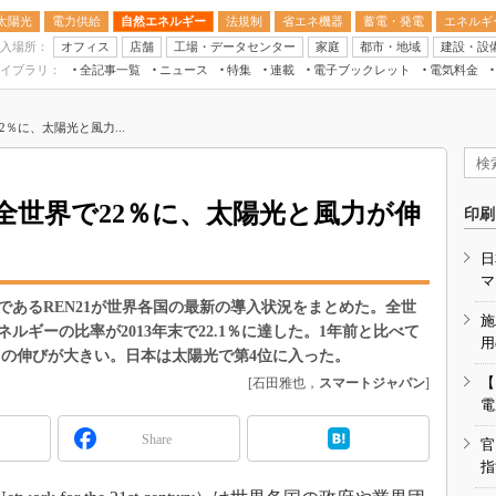
太陽光
電力供給
自然エネルギー
法規制
省エネ機器
蓄電・発電
エネルギ
入場所：
オフィス
店舗
工場・データセンター
家庭
都市・地域
建設・設
イブラリ：
全記事一覧
ニュース
特集
連載
電子ブックレット
電気料金
スマートエネルギーW
％に、太陽光と風力...
住宅・都市イノベー
太陽光発電運用
新電力
全世界で22％に、太陽光と風力が伸
印刷
電気料金ガイドブッ
日
空調特集
マ
BEMS
であるREN21が世界各国の最新の導入状況をまとめた。全世
施
ギーの比率が2013年末で22.1％に達した。1年前と比べて
キーワード解説
用
力の伸びが大きい。日本は太陽光で第4位に入った。
【
[石田雅也，
スマートジャパン
]
電
Share
官
指