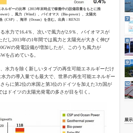
ネルギーの比率（2013年末時点で稼働中の設備容量をもとに推
wer）、風力（Wind）、バイオマス（Bio-power）、太陽光
、太陽熱（CSP）、海洋（Ocean）を含む。出典：REN21
力で16.4％、次いで風力が2.9％、バイオマスが
。ただし2013年の1年間では風力と太陽光が大きく伸び
20GWの発電設備が増加したが、このうち風力が
0GWを占めている。
、水力を除く新しいタイプの再生可能エネルギーだけ
国は水力の導入量でも最大で、世界の再生可能エネルギー
さらに第2位の米国と第3位のドイツを加えた3カ国が
ではドイツの太陽光発電の多さが目を引く。
展示