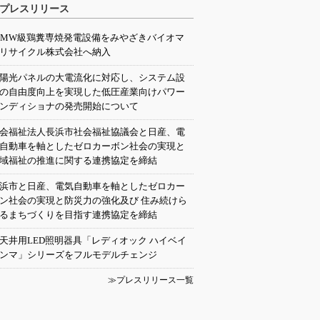
プレスリリース
0MW級鶏糞専焼発電設備をみやざきバイオマ
リサイクル株式会社へ納入
陽光パネルの大電流化に対応し、システム設
の自由度向上を実現した低圧産業向けパワー
ンディショナの発売開始について
会福祉法人長浜市社会福祉協議会と日産、電
自動車を軸としたゼロカーボン社会の実現と
域福祉の推進に関する連携協定を締結
浜市と日産、電気自動車を軸としたゼロカー
ン社会の実現と防災力の強化及び 住み続けら
るまちづくりを目指す連携協定を締結
天井用LED照明器具「レディオック ハイベイ
ンマ」シリーズをフルモデルチェンジ
≫プレスリリース一覧