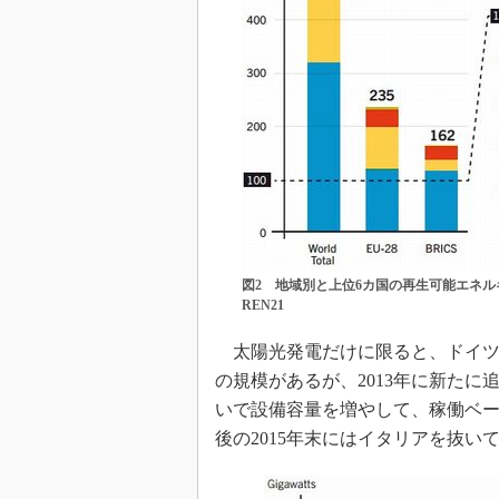
図2 地域別と上位6カ国の再生可能エネル
REN21
太陽光発電だけに限ると、ドイツの
の規模があるが、2013年に新た
いで設備容量を増やして、稼働ベー
後の2015年末にはイタリアを抜い