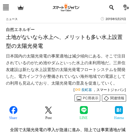
ニュース
2015年5月21日
自然エネルギー
土地がないなら水上へ、メリットも多い水上設置
型の太陽光発電
日本国内の太陽光発電の事業適地は減少傾向にある。そこで注目
されているのがため池やダムといった水上の未利用地だ。三井住
友建設は新たな水上設置型の太陽光発電フロートシステムを開発
した。電力インフラが整備されていない海外地域での電源として
の利用も見込んでおり、太陽光発電の普及を促進していく。
[
長町基
，スマートジャパン]
PC用表示
関連情報
Share
Post
LINE
Hatena
全国で太陽光発電の導入が急速に進み、陸上では事業適地が減