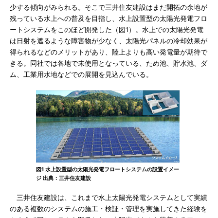
少する傾向がみられる。そこで三井住友建設はまだ開拓の余地が
残っている水上への普及を目指し、水上設置型の太陽光発電フロ
ートシステムをこのほど開発した（図1）。水上での太陽光発電
は日射を遮るような障害物が少なく、太陽光パネルの冷却効果が
得られるなどのメリットがあり、陸上よりも高い発電量が期待で
きる。同社では各地で未使用となっている、ため池、貯水池、ダ
ム、工業用水地などでの展開を見込んでいる。
図1 水上設置型の太陽光発電フロートシステムの設置イメー
ジ 出典：三井住友建設
三井住友建設は、これまで水上太陽光発電システムとして実績
のある複数のシステムの施工・検証・管理を実施してきた経験を