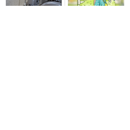
過大な営業行為が続くLPガス
団地フリマに行ったことあ
業界 規制の実効性強化に向
る？ 掘り出し物に出会えたよ
けた判断基準を明確化へ
PR(UR都市機構)
モノが捨てられずに困っていた里歩が、新たに
「買ったもの」は？
PR(UR都市機構)
ガシガシ使えるヘッドホン。カッターでも傷が
つきにくい
PR(Marshall Group AB)
テスラが家庭用蓄電池の新モデル、「Powerwa
ll 3」を日本国内で販売開始