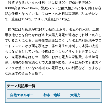
設置できるパネルの外形寸法は幅1500～1700×奥行980～
1000×高さ35～50mm。緊結バンドは耐久性が高く取り付けが容
易な仕様となっている。フロートの材料は高密度ポリエチレン
で、重量は11.5kg。ブリッジ重量は2.5kgだ。
国内にはため池が約24万カ所以上あり、ダムや貯水池、工業
用水池などを合わせれば水上太陽光発電の適地がそれ以上点在し
ていることになる。三井住友建設はこうした水上未利用地をフロ
ートシステムが水面を覆えば、藻の発生の抑制して水質の改善に
もつながるとしている。今後はこうしたメリットも訴求しなが
ら、売電事業をはじめ、施設における電力自家消費、非常時電
源、地域の分散電源などでの展開を図る。さらに海外でも電力イ
ンフラが整っていない地域での電源としての利用など、さまざま
な用途での普及を目指す。
テーマ別記事一覧
自然エネルギー
都市・地域
太陽光