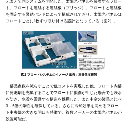
ふまえて同システムを開発した。太陽光パネルを装着するフロー
ト、フロートを連結する連結板（ブリッジ）、フロートと連結板
を固定する緊結バンドによって構成されており、太陽光パネルは
フロートごとに1枚ずつ取り付ける設計となっている（図2）。
図2 フロートシステムのイメージ 出典：三井住友建設
部品点数を減らすことで低コストを実現した他、フロート内部
に発泡剤を充填することでフロートに損傷が生じた場合でも浸水
を防ぎ、水没を回避する構造を採用した。また中空の製品と比べ
3～5倍の剛性を確保している。さらに冷却効果を高めるフロー
ト中央部の大きな開口も特徴で、複数メーカーの太陽光パネルが
設置可能だ。