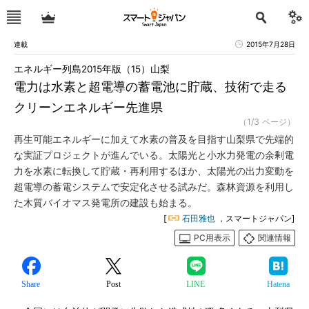
連載
2015年7月28日
エネルギー列島2015年版（15）山梨
電力は水素と超電導の蓄電池に貯蔵、技術で走る
クリーンエネルギー先進県
（1/3 ページ）
再生可能エネルギーに加えて水素の普及を目指す山梨県で先端的
な実証プロジェクトが進んでいる。太陽光と小水力発電の余剰電
力を水素に転換して貯蔵・再利用するほか、太陽光の出力変動を
超電導の蓄電システムで安定化させる試みだ。森林資源を利用し
た木質バイオマス発電所の建設も始まる。
[
石田雅也
，スマートジャパン]
PC用表示
関連情報
Share
Post
LINE
Hatena