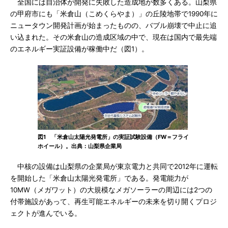
全国には自治体が開発に失敗した造成地が数多くある。山梨県
の甲府市にも「米倉山（こめくらやま）」の丘陵地帯で1990年に
ニュータウン開発計画が始まったものの、バブル崩壊で中止に追
い込まれた。その米倉山の造成区域の中で、現在は国内で最先端
のエネルギー実証設備が稼働中だ（図1）。
図1 「米倉山太陽光発電所」の実証試験設備（FW＝フライ
ホイール）。出典：山梨県企業局
中核の設備は山梨県の企業局が東京電力と共同で2012年に運転
を開始した「米倉山太陽光発電所」である。発電能力が
10MW（メガワット）の大規模なメガソーラーの周辺には2つの
付帯施設があって、再生可能エネルギーの未来を切り開くプロジ
ェクトが進んでいる。