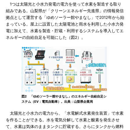
1つは太陽光と小水力発電の電力を使って水素を製造する取り
組みである。山梨県が「クリーンエネルギー先進県」の情報発信
拠点として運営する「ゆめソーラー館やまなし」で2012年から始
まっている。屋上に設置した太陽電池と雨水を利用した小水力発
電に加えて、水素を製造・貯蔵・利用するシステムを導入してエ
ネルギーの自給自足を可能にした（図2）。
図2 「ゆめソーラー館やまなし」のエネルギー自給自足シ
ステム（EV：電気自動車）。出典：山梨県企業局
太陽光と小水力の電力から、「水電解式水素発生装置」で水素
を作ることができる。水を電気分解して水素と酸素を発生させ
て、水素は気体のままタンクに貯蔵する。さらにタンクから燃料