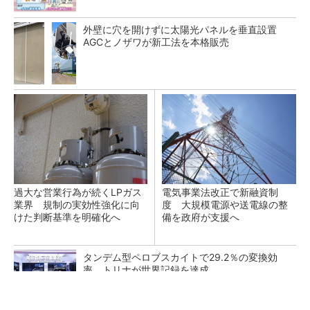
外壁に穴を開けずに太陽光パネルを垂直設置
AGCとノザワが新工法を本格販売
過大な営業行為が続くLPガス
電気事業法改正で新融資制
業界 規制の実効性強化に向
度 大規模電源や送電線の整
けた判断基準を明確化へ
備を政府が支援へ
タンデム型ペロブスカイトで29.2％の変換効
率、トリナが世界記録を達成