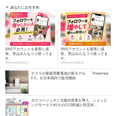
あなたにおすすめ
SNSアカウントを着実に成
SNSアカウントを着実に成
長。実はみんなココ使ってま
長。実はみんなココ使ってま
す。
す。
PR(Dreaw合同会社)
PR(Dreaw合同会社)
テスラが家庭用蓄電池の新モデル、「Powerwa
ll 3」を日本国内で販売開始
ガスコージェネと太陽光発電を導入、ショッピ
ングモールで40％のCO2削減と防災対...