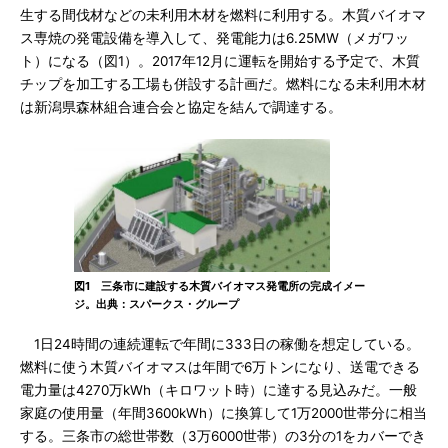
生する間伐材などの未利用木材を燃料に利用する。木質バイオマ
ス専焼の発電設備を導入して、発電能力は6.25MW（メガワッ
ト）になる（図1）。2017年12月に運転を開始する予定で、木質
チップを加工する工場も併設する計画だ。燃料になる未利用木材
は新潟県森林組合連合会と協定を結んで調達する。
図1 三条市に建設する木質バイオマス発電所の完成イメー
ジ。出典：スパークス・グループ
1日24時間の連続運転で年間に333日の稼働を想定している。
燃料に使う木質バイオマスは年間で6万トンになり、送電できる
電力量は4270万kWh（キロワット時）に達する見込みだ。一般
家庭の使用量（年間3600kWh）に換算して1万2000世帯分に相当
する。三条市の総世帯数（3万6000世帯）の3分の1をカバーでき