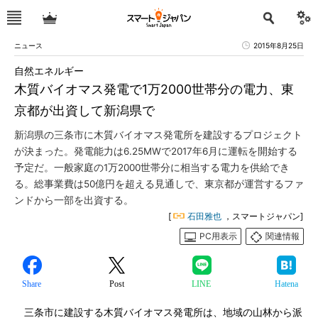
ニュース
2015年8月25日
自然エネルギー
木質バイオマス発電で1万2000世帯分の電力、東
京都が出資して新潟県で
新潟県の三条市に木質バイオマス発電所を建設するプロジェクト
が決まった。発電能力は6.25MWで2017年6月に運転を開始する
予定だ。一般家庭の1万2000世帯分に相当する電力を供給でき
る。総事業費は50億円を超える見通しで、東京都が運営するファ
ンドから一部を出資する。
[
石田雅也
，スマートジャパン]
PC用表示
関連情報
Share
Post
LINE
Hatena
三条市に建設する木質バイオマス発電所は、地域の山林から派