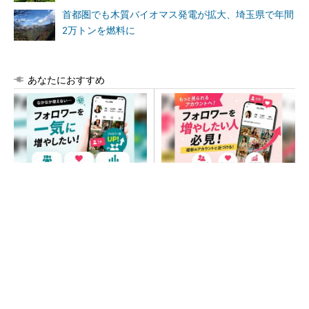
首都圏でも木質バイオマス発電が拡大、埼玉県で年間
2万トンを燃料に
あなたにおすすめ
SNSアカウントを着実に成
SNSアカウントを着実に成
長。実はみんなココ使ってま
長。実はみんなココ使ってま
す。
す。
PR(Dreaw合同会社)
PR(Dreaw合同会社)
テスラが家庭用蓄電池の新モデル、「Powerwa
ll 3」を日本国内で販売開始