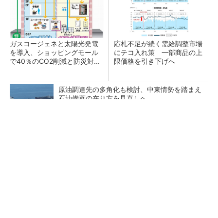
ガスコージェネと太陽光発電
応札不足が続く需給調整市場
を導入、ショッピングモール
にテコ入れ策 一部商品の上
で40％のCO2削減と防災対...
限価格を引き下げへ
原油調達先の多角化も検討、中東情勢を踏まえ
石油備蓄の在り方を見直しへ
電気事業法改正で新融資制度 大規模電源や送
電線の整備を政府が支援へ
タンデム型ペロブスカイトで29.2％の変換効
率、トリナが世界記録を達成