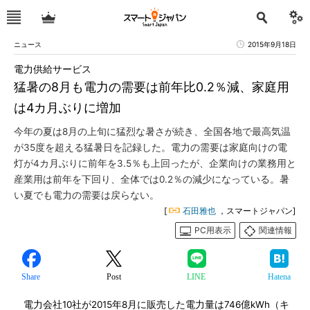
ニュース
2015年9月18日
電力供給サービス
猛暑の8月も電力の需要は前年比0.2％減、家庭用
は4カ月ぶりに増加
今年の夏は8月の上旬に猛烈な暑さが続き、全国各地で最高気温
が35度を超える猛暑日を記録した。電力の需要は家庭向けの電
灯が4カ月ぶりに前年を3.5％も上回ったが、企業向けの業務用と
産業用は前年を下回り、全体では0.2％の減少になっている。暑
い夏でも電力の需要は戻らない。
[
石田雅也
，スマートジャパン]
PC用表示
関連情報
Share
Post
LINE
Hatena
電力会社10社が2015年8月に販売した電力量は746億kWh（キ