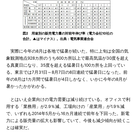
図2 用途別の販売電力量の対前年伸び率（電力会社10社の
合計。▲はマイナス）。出典：電気事業連合会
実際に今年の8月は各地で猛暑が続いた。特に上旬は全国の気
象観測地点928カ所のうち600カ所以上で最高気温が30度を超え
る真夏日になり、35度を超える猛暑日も100カ所を上回ってい
る。東京では7月31日～8月7日の8日連続で猛暑日になった。前
年の8月は1カ月間で猛暑日が4日しかなく、いかに今年の8月が
暑かったかがわかる。
とはいえ企業向けの電力需要は減り続けている。オフィスで利
用する「業務用」が2.9％減、工場向けの「産業用」が1.9％減
で、いずれも2014年5月から16カ月連続で前年を下回った。新電
力による販売量の拡大も影響していて、今後も減少傾向が続くこ
とは確実だ。