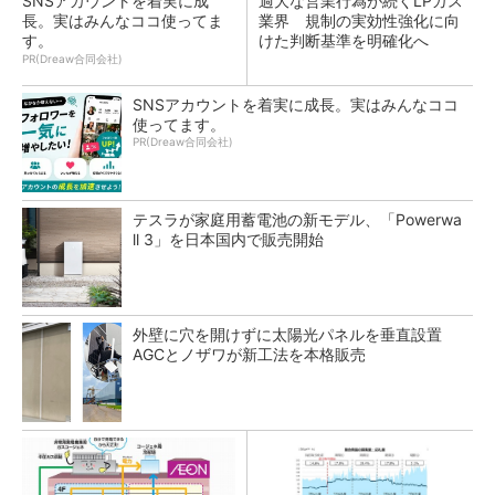
SNSアカウントを着実に成
過大な営業行為が続くLPガス
長。実はみんなココ使ってま
業界 規制の実効性強化に向
す。
けた判断基準を明確化へ
PR(Dreaw合同会社)
SNSアカウントを着実に成長。実はみんなココ
使ってます。
PR(Dreaw合同会社)
テスラが家庭用蓄電池の新モデル、「Powerwa
ll 3」を日本国内で販売開始
外壁に穴を開けずに太陽光パネルを垂直設置
AGCとノザワが新工法を本格販売