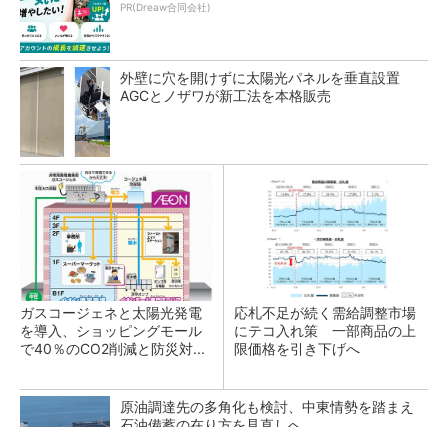
PR(Dreaw合同会社)
外壁に穴を開けずに太陽光パネルを垂直設置
AGCとノザワが新工法を本格販売
ガスコージェネと太陽光発電
応札不足が続く需給調整市場
を導入、ショッピングモール
にテコ入れ策 一部商品の上
で40％のCO2削減と防災対...
限価格を引き下げへ
原油調達先の多角化も検討、中東情勢を踏まえ
石油備蓄の在り方を見直しへ