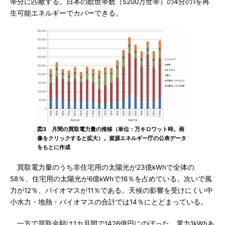
帯分に匹敵する。日本の総世帯数（5200万世帯）の4分の1を再
生可能エネルギーでカバーできる。
図3 月間の買取電力量の推移（単位：万キロワット時。画
像をクリックすると拡大）。資源エネルギー庁の公表データ
をもとに作成
買取電力量のうち非住宅用の太陽光が23億kWhで全体の
58％、住宅用の太陽光が6億kWhで16％を占めている。次いで風
力が12％、バイオマスが11％である。天候の影響を受けにくい中
小水力・地熱・バイオマスの合計では14％にとどまっている。
一方で買取金額は1カ月間で1426億円にのぼった。電力1kWhあ