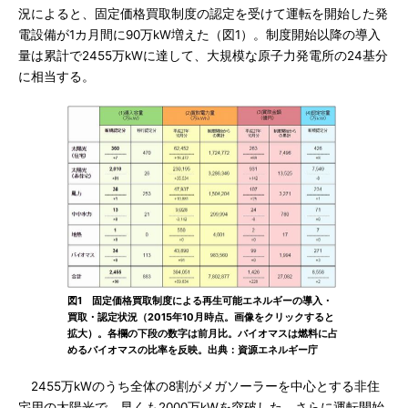
況によると、固定価格買取制度の認定を受けて運転を開始した発
電設備が1カ月間に90万kW増えた（図1）。制度開始以降の導入
量は累計で2455万kWに達して、大規模な原子力発電所の24基分
に相当する。
図1 固定価格買取制度による再生可能エネルギーの導入・
買取・認定状況（2015年10月時点。画像をクリックすると
拡大）。各欄の下段の数字は前月比。バイオマスは燃料に占
めるバイオマスの比率を反映。出典：資源エネルギー庁
2455万kWのうち全体の8割がメガソーラーを中心とする非住
宅用の太陽光で、早くも2000万kWを突破した。さらに運転開始