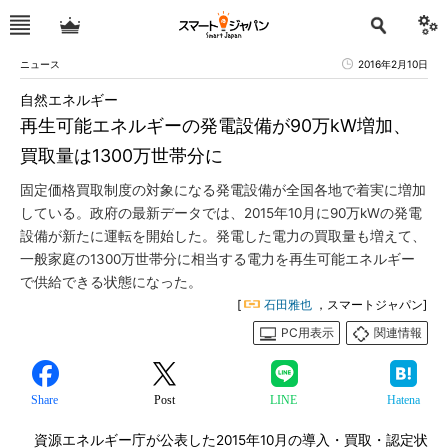
ニュース
2016年2月10日
自然エネルギー
再生可能エネルギーの発電設備が90万kW増加、
買取量は1300万世帯分に
固定価格買取制度の対象になる発電設備が全国各地で着実に増加
している。政府の最新データでは、2015年10月に90万kWの発電
設備が新たに運転を開始した。発電した電力の買取量も増えて、
一般家庭の1300万世帯分に相当する電力を再生可能エネルギー
で供給できる状態になった。
[
石田雅也
，スマートジャパン]
PC用表示
関連情報
Share
Post
LINE
Hatena
資源エネルギー庁が公表した2015年10月の導入・買取・認定状