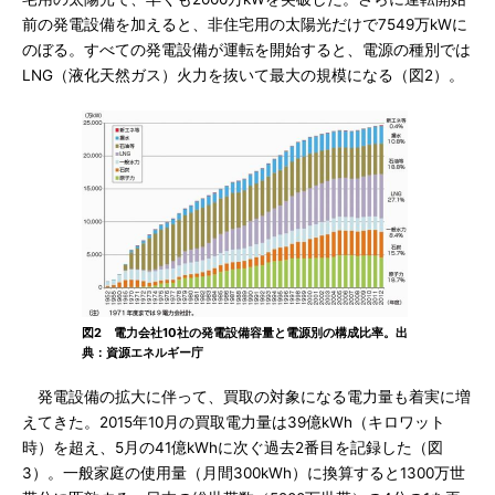
前の発電設備を加えると、非住宅用の太陽光だけで7549万kWに
のぼる。すべての発電設備が運転を開始すると、電源の種別では
LNG（液化天然ガス）火力を抜いて最大の規模になる（図2）。
図2 電力会社10社の発電設備容量と電源別の構成比率。出
典：資源エネルギー庁
発電設備の拡大に伴って、買取の対象になる電力量も着実に増
えてきた。2015年10月の買取電力量は39億kWh（キロワット
時）を超え、5月の41億kWhに次ぐ過去2番目を記録した（図
3）。一般家庭の使用量（月間300kWh）に換算すると1300万世