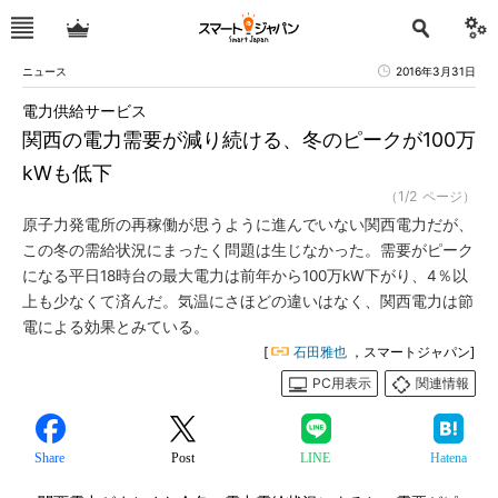
ニュース
2016年3月31日
電力供給サービス
関西の電力需要が減り続ける、冬のピークが100万
kWも低下
（1/2 ページ）
原子力発電所の再稼働が思うように進んでいない関西電力だが、
この冬の需給状況にまったく問題は生じなかった。需要がピーク
になる平日18時台の最大電力は前年から100万kW下がり、4％以
上も少なくて済んだ。気温にさほどの違いはなく、関西電力は節
電による効果とみている。
[
石田雅也
，スマートジャパン]
PC用表示
関連情報
Share
Post
LINE
Hatena