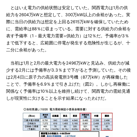
とはいえ電力の供給状態は安定していた。関西電力は1月の供
給力を2604万kWと想定して、300万kW以上の余裕があった。実
際に当日の供給力は想定を上回る2615万kWを確保していたため
に、需給率は88％に収まっている。需要に対する供給力の余裕を
表す予備率（1－最大電力需要÷供給力）は12％だ。予備率が3％
まで低下すると、広範囲に停電が発生する危険性が生じるが、十
二分に余裕があった。
当初は1月と2月の最大電力を2496万kWと見込み、供給力が減
少する2月には予備率が3.3％まで下がると予測していた。その後
は2月4日に原子力の高浜発電所3号機（87万kW）が再稼働した
ことで、予備率を6.9％まで引き上げた（図2）。しかし再稼働に
関係なく予備率は10％以上を維持し続けて、関西電力の需給見通
しが現実性に欠けることを示す結果になったわけだ。