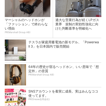
マーシャルのヘッドホンが
過大な営業行為が続くLPガス
「ファッション」で終わらな
業界 規制の実効性強化に向
い理由
けた判断基準を明確化へ
PR(Marshall Group AB)
テスラが家庭用蓄電池の新モデル、「Powerwa
ll 3」を日本国内で販売開始
64年の歴史が宿るヘッドホン、いい意味で「想
定外」の音質
PR(Marshall Group AB)
SNSアカウントを着実に成長。実はみんなココ
使ってます。
PR(Dreaw合同会社)