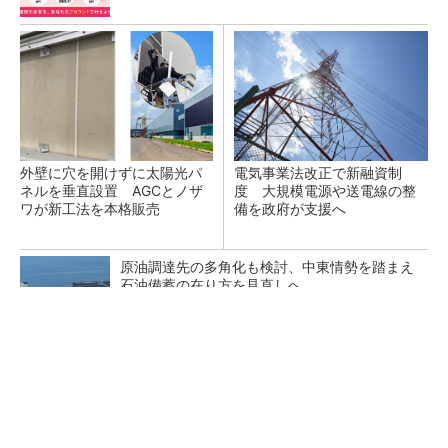
外壁に穴を開けずに太陽光パ
電気事業法改正で新融資制
ネルを垂直設置 AGCとノザ
度 大規模電源や送電線の整
ワが新工法を本格販売
備を政府が支援へ
原油調達先の多角化も検討、中東情勢を踏まえ
石油備蓄の在り方を見直しへ
SNSアカウントを着実に成長。実はみんなココ
使ってます。
PR(Dreaw合同会社)