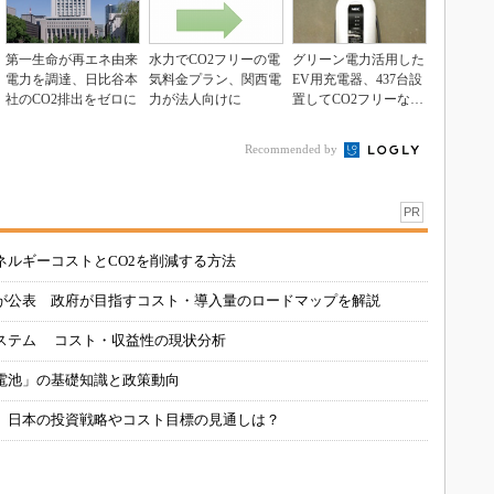
第一生命が再エネ由来
水力でCO2フリーの電
グリーン電力活用した
電力を調達、日比谷本
気料金プラン、関西電
EV用充電器、437台設
社のCO2排出をゼロに
力が法人向けに
置してCO2フリーなド
ライブを実現
Recommended by
PR
ネルギーコストとCO2を削減する方法
が公表 政府が目指すコスト・導入量のロードマップを解説
ステム コスト・収益性の現状分析
電池」の基礎知識と政策動向
、日本の投資戦略やコスト目標の見通しは？