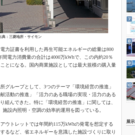
出典：三菱地所・サイモン
力証書を利用した再生可能エネルギーの総量は800
間電力消費量の合計は4000万kWhで、この内約20％
ることになる。国内商業施設としては最大規模の購入量
所グループとして、3つのテーマ「環境経営の推進」
貢献活動の推進」「活力のある職場の実現・活力のある
取り組んできた。特に「環境経営の推進」に関しては、
、施設内照明・空調の効率的運用を図っている。
展示
ウトレットでは年間約115万kWhの発電を想定する
入するなど、省エネルギーを意識した施設づくりに取り