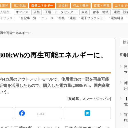
太陽光
電力供給
自然エネルギー
法規制
省エネ機器
蓄電・発電
エネルギ
入場所：
オフィス
店舗
工場・データセンター
家庭
都市・地域
建設・設
イブラリ：
全記事一覧
ニュース
特集
連載
電子ブックレット
電気料金
スマートエネルギーW
再生可能エネルギーに...
住宅・都市イノベー
太陽光発電運用
新電力
00kWhの再生可能エネルギーに、
印刷
電気料金ガイドブッ
日
空調特集
マ
BEMS
内4カ所のアウトレットモールで、使用電力の一部を再生可能
施
書を活用したもので、購入した電力量は800kWh。国内商業
キーワード解説
用
いう。
【
[
長町基
，
スマートジャパン
]
電
Share
官
指