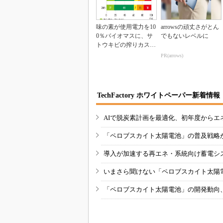
味の素が使用電力を10
arrowsの頑丈さがとん
0％バイオマスに、サ
でもないレベルに
トウキビの搾りカスで
発電
PR(arrows)
TechFactory ホワイトペーパー新着情報
AIで脱炭素計画を最適化、初年度からエ
「ペロブスカイト太陽電池」の普及戦略
導入が加速する再エネ・系統向け蓄電シ
いまさら聞けない「ペロブスカイト太陽
「ペロブスカイト太陽電池」の開発動向