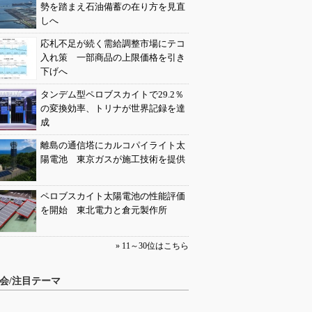
勢を踏まえ石油備蓄の在り方を見直
しへ
応札不足が続く需給調整市場にテコ
入れ策 一部商品の上限価格を引き
下げへ
タンデム型ペロブスカイトで29.2％
の変換効率、トリナが世界記録を達
成
離島の通信塔にカルコパイライト太
陽電池 東京ガスが施工技術を提供
ペロブスカイト太陽電池の性能評価
を開始 東北電力と倉元製作所
» 11～30位はこちら
会/注目テーマ