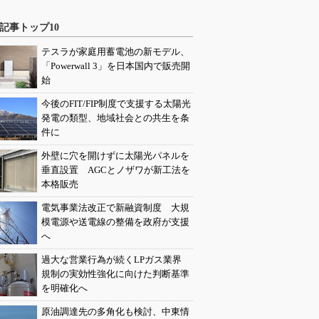
記事トップ10
テスラが家庭用蓄電池の新モデル、
「Powerwall 3」を日本国内で販売開
始
今後のFIT/FIP制度で支援する太陽光
発電の類型、地域社会との共生を条
件に
外壁に穴を開けずに太陽光パネルを
垂直設置 AGCとノザワが新工法を
本格販売
電気事業法改正で新融資制度 大規
模電源や送電線の整備を政府が支援
へ
過大な営業行為が続くLPガス業界
規制の実効性強化に向けた判断基準
を明確化へ
原油調達先の多角化も検討、中東情