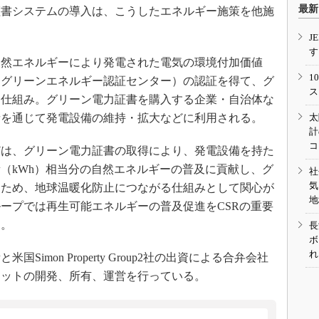
最新
証書システムの導入は、こうしたエネルギー施策を他施
。
J
す
然エネルギーにより発電された電気の環境付加価値
1
（グリーンエネルギー認証センター）の認証を得て、グ
ス
る仕組み。グリーン電力証書を購入する企業・自治体な
者を通じて発電設備の維持・拡大などに利用される。
太
計
コ
は、グリーン電力証書の取得により、発電設備を持た
（kWh）相当分の自然エネルギーの普及に貢献し、グ
社
気
るため、地球温暖化防止につながる仕組みとして関心が
地
ープでは再生可能エネルギーの普及促進をCSRの重要
る。
長
ボ
れ
mon Property Group2社の出資による合弁会社
レットの開発、所有、運営を行っている。