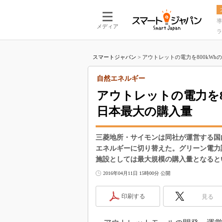
導
メディア
ラ
スマートジャパン
>
アウトレットの電力を800kWhの
自然エネルギー
アウトレットの電力を8
日本最大の購入量
三菱地所・サイモンは同社が運営する国
エネルギーに切り替えた。グリーン電力証
施設としては最大規模の購入量となると
2016年04月11日 15時00分 公開
印刷する
見る