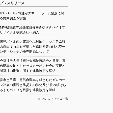
プレスリリース
EITA・CHA・電通がスマートホーム普及に関
る共同調査を実施
0MW級鶏糞専焼発電設備をみやざきバイオマ
リサイクル株式会社へ納入
陽光パネルの大電流化に対応し、システム設
の自由度向上を実現した低圧産業向けパワー
ンディショナの発売開始について
会福祉法人長浜市社会福祉協議会と日産、電
自動車を軸としたゼロカーボン社会の実現と
域福祉の推進に関する連携協定を締結
浜市と日産、電気自動車を軸としたゼロカー
ン社会の実現と防災力の強化及び 住み続けら
るまちづくりを目指す連携協定を締結
≫プレスリリース一覧