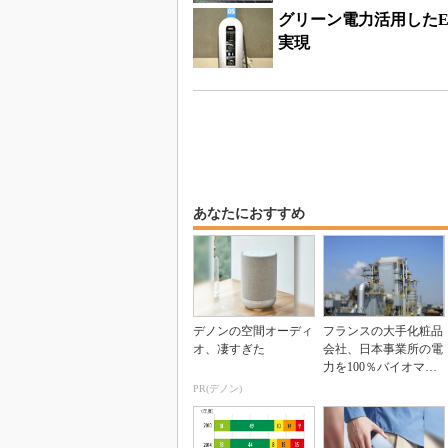
グリーン電力活用したE
実現
あなたにおすすめ
デノンの空間オーディ
フランスの大手化粧品
オ、凄すぎた
会社、日本事業所の電
力を100％バイオマス
に
PR(デノン)