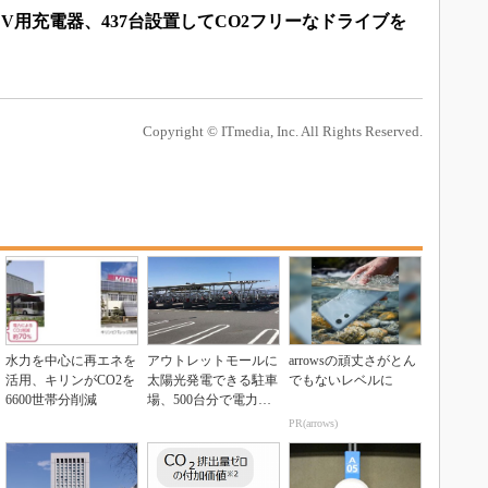
V用充電器、437台設置してCO2フリーなドライブを
Copyright © ITmedia, Inc. All Rights Reserved.
水力を中心に再エネを
アウトレットモールに
arrowsの頑丈さがとん
活用、キリンがCO2を
太陽光発電できる駐車
でもないレベルに
6600世帯分削減
場、500台分で電力の8
0％をまかなう
PR(arrows)