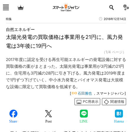
特集
2016年12月14日
自然エネルギー
太陽光発電の買取価格は事業用を21円に、風力発
電は3年後に19円へ
（1/4 ページ）
2017年度に認定を受ける再生可能エネルギーの発電設備に対する
買取価格の案がまとまった。太陽光発電は事業用が3円減の21円
に、住宅用も3円減の28円に引き下げる。風力発電は2019年度ま
で1円ずつ下げていく。中小水力発電とバイオマス発電は大規模
な設備に限定して買取価格を低減する。
[
石田雅也
，スマートジャパン]
PC用表示
関連情報
Share
Post
LINE
Hatena