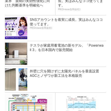
業界 規制の実効性強化に向
長。実はみんなココ使ってま
けた判断基準を明確化へ
す。
PR(Dreaw合同会社)
SNSアカウントを着実に成長。実はみんなココ
使ってます。
PR(Dreaw合同会社)
テスラが家庭用蓄電池の新モデル、「Powerwa
ll 3」を日本国内で販売開始
外壁に穴を開けずに太陽光パネルを垂直設置
AGCとノザワが新工法を本格販売