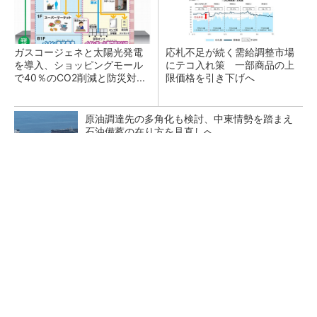
ガスコージェネと太陽光発電
応札不足が続く需給調整市場
を導入、ショッピングモール
にテコ入れ策 一部商品の上
で40％のCO2削減と防災対...
限価格を引き下げへ
原油調達先の多角化も検討、中東情勢を踏まえ
石油備蓄の在り方を見直しへ
電気事業法改正で新融資制度 大規模電源や送
電線の整備を政府が支援へ
タンデム型ペロブスカイトで29.2％の変換効
率、トリナが世界記録を達成