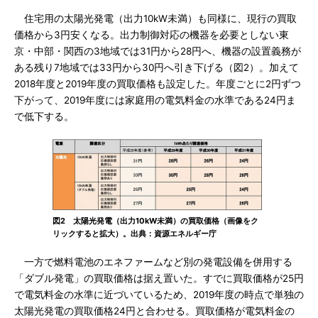
住宅用の太陽光発電（出力10kW未満）も同様に、現行の買取
価格から3円安くなる。出力制御対応の機器を必要としない東
京・中部・関西の3地域では31円から28円へ、機器の設置義務が
ある残り7地域では33円から30円へ引き下げる（図2）。加えて
2018年度と2019年度の買取価格も設定した。年度ごとに2円ずつ
下がって、2019年度には家庭用の電気料金の水準である24円ま
で低下する。
図2 太陽光発電（出力10kW未満）の買取価格（画像をク
リックすると拡大）。出典：資源エネルギー庁
一方で燃料電池のエネファームなど別の発電設備を併用する
「ダブル発電」の買取価格は据え置いた。すでに買取価格が25円
で電気料金の水準に近づいているため、2019年度の時点で単独の
太陽光発電の買取価格24円と合わせる。買取価格が電気料金の