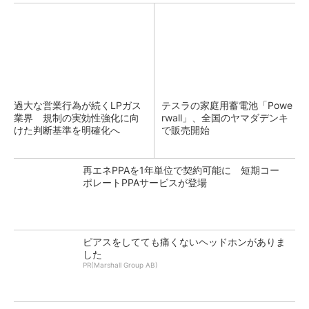
過大な営業行為が続くLPガス
テスラの家庭用蓄電池「Powe
業界 規制の実効性強化に向
rwall」、全国のヤマダデンキ
けた判断基準を明確化へ
で販売開始
再エネPPAを1年単位で契約可能に 短期コー
ポレートPPAサービスが登場
ピアスをしてても痛くないヘッドホンがありま
した
PR(Marshall Group AB)