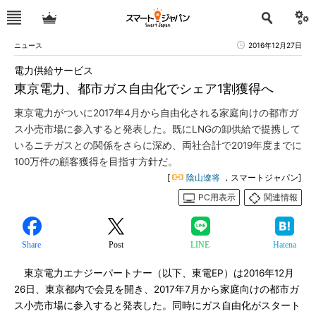
ニュース
2016年12月27日
電力供給サービス
東京電力、都市ガス自由化でシェア1割獲得へ
東京電力がついに2017年4月から自由化される家庭向けの都市ガ
ス小売市場に参入すると発表した。既にLNGの卸供給で提携して
いるニチガスとの関係をさらに深め、両社合計で2019年度までに
100万件の顧客獲得を目指す方針だ。
[
陰山遼将
，スマートジャパン]
PC用表示
関連情報
Share
Post
LINE
Hatena
東京電力エナジーパートナー（以下、東電EP）は2016年12月
26日、東京都内で会見を開き、2017年7月から家庭向けの都市ガ
ス小売市場に参入すると発表した。同時にガス自由化がスタート