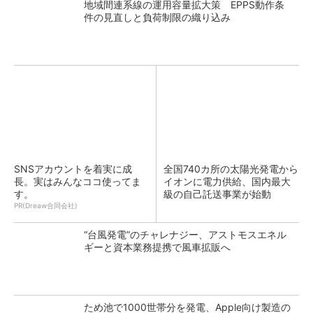
地域間連系線の運用容量拡大策 EPPS動作条
件の見直しと負荷制限の織り込み
SNSアカウントを着実に成
全国740カ所の太陽光発電から
長。実はみんなココ使ってま
イオンに電力供給、国内最大
す。
級の自己託送事業が始動
PR(Dreaw合同会社)
“台風発電”のチャレナジー、アストモスエネル
ギーと資本業務提携で風車拡販へ
ため池で1000世帯分を発電、Apple向け製造の