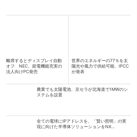
離席するとディスプレイ自動
世界のエネルギーの77％を太
オフ NEC、節電機能充実の
陽光や風力で供給可能、IPCC
法人向けPC発売
が発表
農業でも太陽電池、京セラが北海道で1MWのシ
ステムを設置
全ての電球にIPアドレスを、「賢い照明」の実
現に向けた半導体ソリューションをNX...