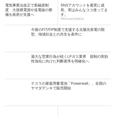
電気事業法改正で新融資制
SNSアカウントを着実に成
度 大規模電源や送電線の整
長。実はみんなココ使ってま
備を政府が支援へ
す。
PR(Dreaw合同会社)
今後のFIT/FIP制度で支援する太陽光発電の類
型、地域社会との共生を条件に
過大な営業行為が続くLPガス業界 規制の実効
性強化に向けた判断基準を明確化へ
テスラの家庭用蓄電池「Powerwall」、全国の
ヤマダデンキで販売開始