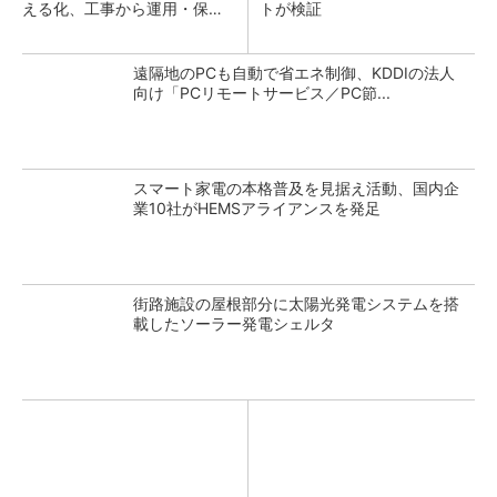
える化、工事から運用・保守
トが検証
ま...
遠隔地のPCも自動で省エネ制御、KDDIの法人
向け「PCリモートサービス／PC節...
スマート家電の本格普及を見据え活動、国内企
業10社がHEMSアライアンスを発足
街路施設の屋根部分に太陽光発電システムを搭
載したソーラー発電シェルタ