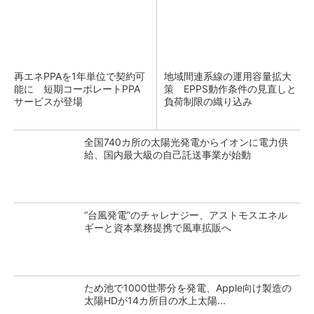
再エネPPAを1年単位で契約可
地域間連系線の運用容量拡大
能に 短期コーポレートPPA
策 EPPS動作条件の見直しと
サービスが登場
負荷制限の織り込み
全国740カ所の太陽光発電からイオンに電力供
給、国内最大級の自己託送事業が始動
“台風発電”のチャレナジー、アストモスエネル
ギーと資本業務提携で風車拡販へ
ため池で1000世帯分を発電、Apple向け製造の
太陽HDが14カ所目の水上太陽...