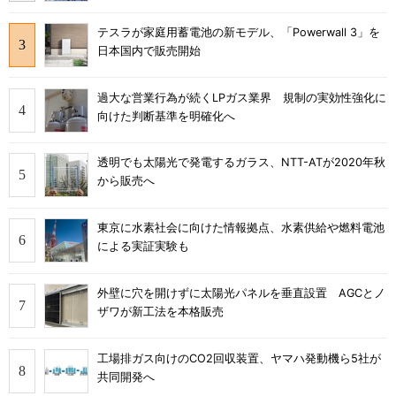
テスラが家庭用蓄電池の新モデル、「Powerwall 3」を
日本国内で販売開始
過大な営業行為が続くLPガス業界 規制の実効性強化に
向けた判断基準を明確化へ
透明でも太陽光で発電するガラス、NTT-ATが2020年秋
から販売へ
東京に水素社会に向けた情報拠点、水素供給や燃料電池
による実証実験も
外壁に穴を開けずに太陽光パネルを垂直設置 AGCとノ
ザワが新工法を本格販売
工場排ガス向けのCO2回収装置、ヤマハ発動機ら5社が
共同開発へ