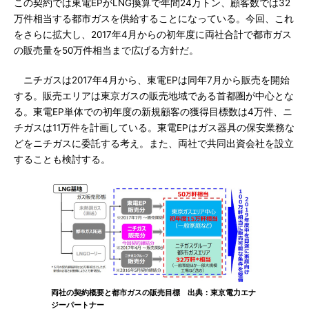
この契約では東電EPがLNG換算で年間24万トン、顧客数では32
万件相当する都市ガスを供給することになっている。今回、これ
をさらに拡大し、2017年4月からの初年度に両社合計で都市ガス
の販売量を50万件相当まで広げる方針だ。
ニチガスは2017年4月から、東電EPは同年7月から販売を開始
する。販売エリアは東京ガスの販売地域である首都圏が中心とな
る。東電EP単体での初年度の新規顧客の獲得目標数は4万件、ニ
チガスは11万件を計画している。東電EPはガス器具の保安業務な
どをニチガスに委託する考え。また、両社で共同出資会社を設立
することも検討する。
両社の契約概要と都市ガスの販売目標 出典：東京電力エナ
ジーパートナー