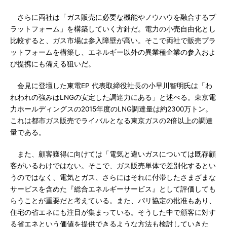
さらに両社は「ガス販売に必要な機能やノウハウを融合するプ
ラットフォーム」を構築していく方針だ。電力の小売自由化とし
比較すると、ガス市場は参入障壁が高い。そこで両社で販売プラ
ットフォームを構築し、エネルギー以外の異業種企業の参入およ
び提携にも備える狙いだ。
会見に登壇した東電EP 代表取締役社長の小早川智明氏は「わ
れわれの強みはLNGの安定した調達力にある」と述べる。東京電
力ホールディングスの2015年度のLNG調達量は約2300万トン。
これは都市ガス販売でライバルとなる東京ガスの2倍以上の調達
量である。
また、顧客獲得に向けては「電気と違いガスについては既存顧
客がいるわけではない。そこで、ガス販売単体で差別化するとい
うのではなく、電気とガス、さらにはそれに付帯したさまざまな
サービスを含めた『総合エネルギーサービス』として評価しても
らうことが重要だと考えている。また、パリ協定の批准もあり、
住宅の省エネにも注目が集まっている。そうした中で顧客に対す
る省エネという価値を提供できるような方法も検討していきた