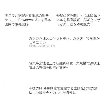
テスラが家庭用蓄電池の新モ
外壁に穴を開けずに太陽光パ
デル、「Powerwall 3」を日本
ネルを垂直設置 AGCとノザ
国内で販売開始
ワが新工法を本格販売
ガシガシ使えるヘッドホン。カッターでも傷が
つきにくい
PR(Marshall Group AB)
電気事業法改正で新融資制度 大規模電源や送
電線の整備を政府が支援へ
今後のFIT/FIP制度で支援する太陽光発電の類
型、地域社会との共生を条件に