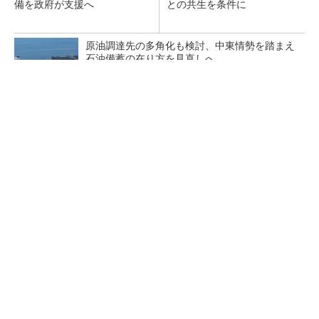
備を政府が支援へ
との共生を条件に
原油調達先の多角化も検討、中東情勢を踏まえ
石油備蓄の在り方を見直しへ
応札不足が続く需給調整市場にテコ入れ策 一
部商品の上限価格を引き下げへ
テスラの家庭用蓄電池「Powerwall」、全国の
ヤマダデンキで販売開始