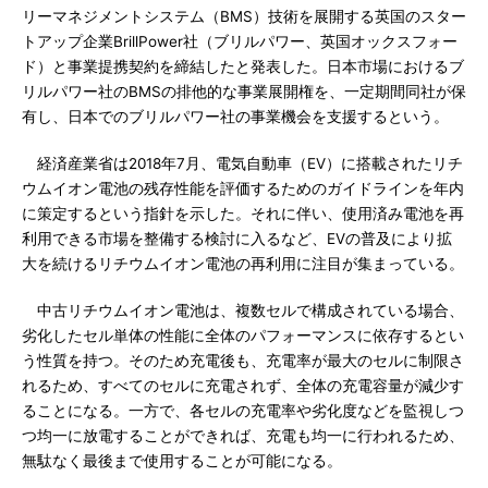
リーマネジメントシステム（BMS）技術を展開する英国のスター
トアップ企業BrillPower社（ブリルパワー、英国オックスフォー
ド）と事業提携契約を締結したと発表した。日本市場におけるブ
リルパワー社のBMSの排他的な事業展開権を、一定期間同社が保
有し、日本でのブリルパワー社の事業機会を支援するという。
経済産業省は2018年7月、電気自動車（EV）に搭載されたリチ
ウムイオン電池の残存性能を評価するためのガイドラインを年内
に策定するという指針を示した。それに伴い、使用済み電池を再
利用できる市場を整備する検討に入るなど、EVの普及により拡
大を続けるリチウムイオン電池の再利用に注目が集まっている。
中古リチウムイオン電池は、複数セルで構成されている場合、
劣化したセル単体の性能に全体のパフォーマンスに依存するとい
う性質を持つ。そのため充電後も、充電率が最大のセルに制限さ
れるため、すべてのセルに充電されず、全体の充電容量が減少す
ることになる。一方で、各セルの充電率や劣化度などを監視しつ
つ均一に放電することができれば、充電も均一に行われるため、
無駄なく最後まで使用することが可能になる。