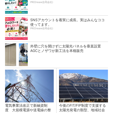
PR(Dreaw合同会社)
SNSアカウントを着実に成長。実はみんなココ
使ってます。
PR(Dreaw合同会社)
外壁に穴を開けずに太陽光パネルを垂直設置
AGCとノザワが新工法を本格販売
電気事業法改正で新融資制
今後のFIT/FIP制度で支援する
度 大規模電源や送電線の整
太陽光発電の類型、地域社会